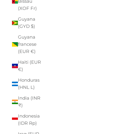
Bissau
(XOF Fr)
Guyana
(GYD $)
Guyana
francese
(EUR €)
Haiti (EUR
€)
Honduras
(HNL L)
India (INR
₹)
Indonesia
(IDR Rp)
Iraq (EUR