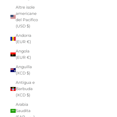
Altre isole
americane
del Pacifico
(USD $)
Andorra
(EUR €)
Angola
(EUR €)
Anguilla
(XCD $)
Antigua e
Barbuda
(XCD $)
Arabia
Saudita
(SAR ر.س)