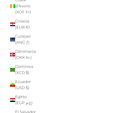
d’Avorio
(XOF Fr)
Croazia
(EUR €)
Curaçao
(ANG ƒ)
Danimarca
(DKK kr.)
Dominica
(XCD $)
Ecuador
(USD $)
Egitto
(EGP ج.م)
El Salvador