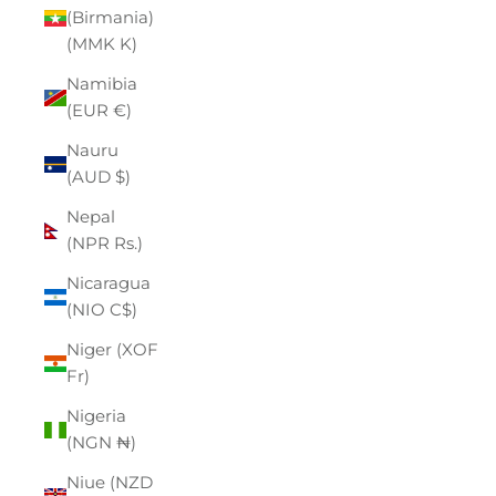
(Birmania)
(MMK K)
Namibia
(EUR €)
Nauru
(AUD $)
Nepal
(NPR Rs.)
Nicaragua
(NIO C$)
Niger (XOF
Fr)
Nigeria
(NGN ₦)
Niue (NZD