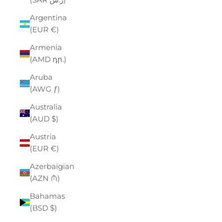
Argentina
(EUR €)
Armenia
(AMD դր.)
Aruba
(AWG ƒ)
Australia
(AUD $)
Austria
(EUR €)
Azerbaigian
(AZN ₼)
Bahamas
(BSD $)