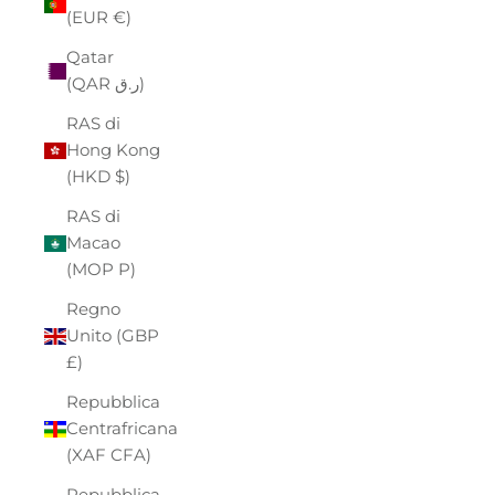
(EUR €)
Qatar
(QAR ر.ق)
RAS di
Hong Kong
(HKD $)
RAS di
Macao
(MOP P)
Regno
Unito (GBP
£)
Repubblica
Centrafricana
(XAF CFA)
Repubblica