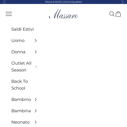
Precedente
Suc
Vai al contenuto
PAGA A RATE CON SCALAPAY
MASSARO ABBIGLIAMENTO
Menù
Cerca
Carre
Saldi Estivi
Uomo
Donna
Outlet All
Season
Back To
School
Bambino
Bambina
Neonato