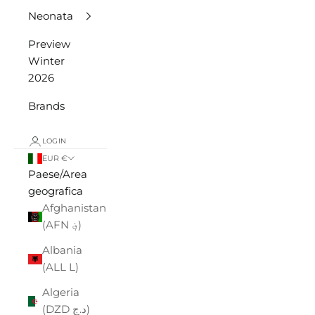
Neonata
Preview
Winter
2026
Brands
LOGIN
EUR €
Paese/Area
geografica
Afghanistan
(AFN ؋)
Albania
(ALL L)
Algeria
(DZD د.ج)