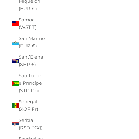
Miquelon
(EUR €)
Samoa
(WST T)
San Marino
(EUR €)
Sant’Elena
(SHP £)
São Tomé
e Príncipe
(STD Db)
Senegal
(XOF Fr)
Serbia
(RSD РСД)
Seychelles