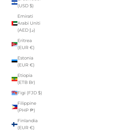
(USD $)
Emirati
Arabi Uniti
(AED د.إ)
Eritrea
(EUR €)
Estonia
(EUR €)
Etiopia
(ETB Br)
Figi (FJD $)
Filippine
(PHP ₱)
Finlandia
(EUR €)