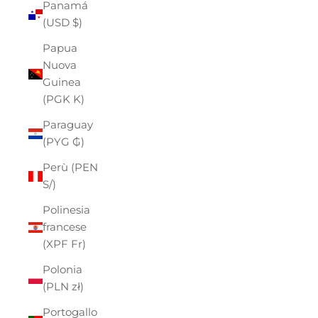
Panamá
(USD $)
Papua
Nuova
Guinea
(PGK K)
Paraguay
(PYG ₲)
Perù (PEN
S/)
Polinesia
francese
(XPF Fr)
Polonia
(PLN zł)
Portogallo