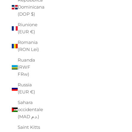
Dominicana
(DOP $)
Riunione
(EUR €)
Romania
(RON Lei)
Ruanda
(RWF
FRw)
Russia
(EUR €)
Sahara
occidentale
(MAD د.م.)
Saint Kitts