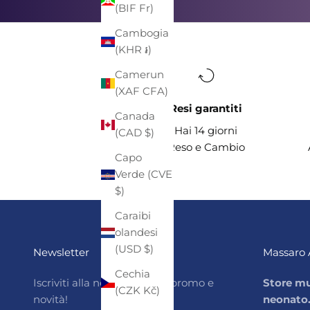
(BIF Fr)
Cambogia
(KHR ៛)
Camerun
(XAF CFA)
Resi garantiti
Canada
Hai 14 giorni
(CAD $)
Reso e Cambio
Capo
Verde (CVE
$)
Caraibi
olandesi
(USD $)
Newsletter
Massaro 
Cechia
Iscriviti alla newsletter per promo e
Store mu
(CZK Kč)
novità!
neonato