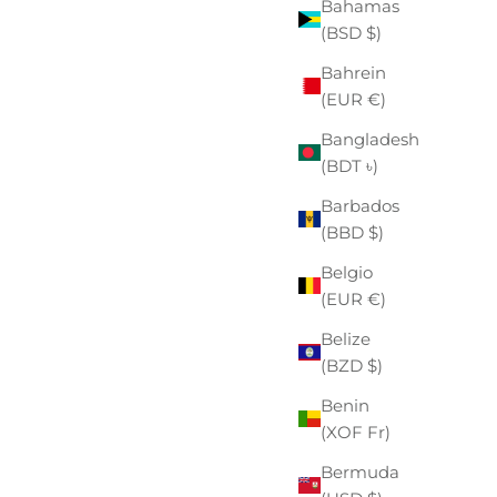
Bahamas
(BSD $)
Bahrein
SOLDOUT
(EUR €)
- €19,50
Bangladesh
(BDT ৳)
Barbados
(BBD $)
Belgio
(EUR €)
Belize
(BZD $)
Benin
(XOF Fr)
Bermuda