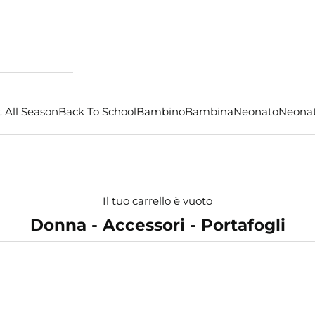
 All Season
Back To School
Bambino
Bambina
Neonato
Neona
Il tuo carrello è vuoto
Donna - Accessori - Portafogli
- €18,00