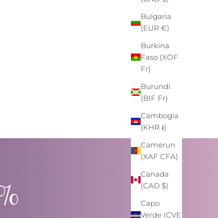
Bulgaria
(EUR €)
Burkina
 STUNNA"
Faso (XOF
CHIUSURA
CONTATO
Fr)
Burundi
(BIF Fr)
Cambogia
(KHR ៛)
Camerun
(XAF CFA)
Canada
0%
(CAD $)
Capo
Verde (CVE