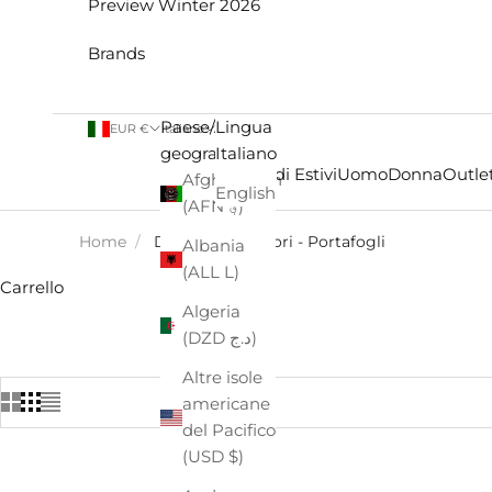
Preview Winter 2026
Brands
Paese/Area
Lingua
EUR €
Italiano
geografica
Italiano
Saldi Estivi
Uomo
Donna
Outlet
Afghanistan
English
(AFN ؋)
Home
/
Donna - Accessori - Portafogli
Albania
(ALL L)
Carrello
Algeria
(DZD د.ج)
Altre isole
americane
del Pacifico
(USD $)
SOLDOUT
- €26,00