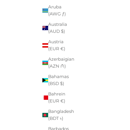
Aruba
(AWG ƒ)
Australia
- €19,50
- €21,00
(AUD $)
Austria
(EUR €)
Azerbaigian
(AZN ₼)
Bahamas
(BSD $)
Bahrein
(EUR €)
Bangladesh
(BDT ৳)
Barbados