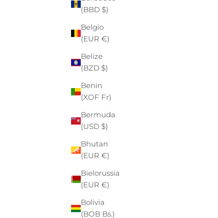
(BBD $)
GUESS
PORTAFOGLIO "EMILIYA SLG"
PO
Belgio
BEIGE CON LOGO TRIANGOLARE E
PREZZO
PREZZO SCONTATO
€65,00
-30%
€45,50
P
€
(EUR €)
ZIP
Belize
(BZD $)
- €18,00
Benin
(XOF Fr)
Bermuda
(USD $)
Bhutan
(EUR €)
Bielorussia
(EUR €)
Bolivia
(BOB Bs.)