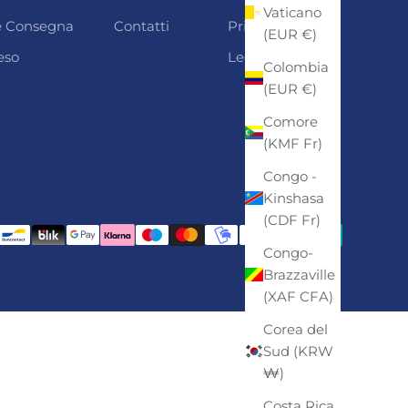
Vaticano
 e Consegna
Contatti
Privacy
(EUR €)
eso
Legal Notice
Colombia
(EUR €)
Comore
(KMF Fr)
Congo -
Kinshasa
(CDF Fr)
Congo-
Brazzaville
(XAF CFA)
Corea del
Sud (KRW
₩)
Costa Rica