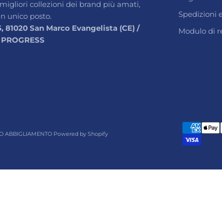
 migliori collezioni dei brand più amati,
Spedizioni
un unico posto.
5, 81020 San Marco Evangelista (CE) /
Modulo di r
 PROGRESS
O ABBIGLIAMENTO Powered by Shopify