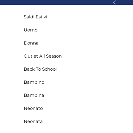
Vai al contenuto
Precedente
Saldi Estivi
Uomo
Donna
Outlet All Season
Back To School
Bambino
Bambina
Neonato
Neonata