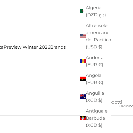
Algeria
(DZD د.ج)
Altre isole
americane
del Pacifico
(USD $)
ta
Preview Winter 2026
Brands
Andorra
(EUR €)
Angola
(EUR €)
Anguilla
(XCD $)
11 prodotti
Ordina
Antigua e
Barbuda
(XCD $)
- €18,00