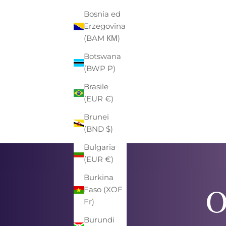
Bosnia ed
Erzegovina
(BAM КМ)
Botswana
PORT
(BWP P)
GUESS
SHARKS 
Brasile
PORTAFOGLIO GUESS NERO CON
(EUR €)
LOGO 4G IN RILIEVO E POLSINO
PREZZO
PREZZO SCONTATO
€60,00
-30%
€42,00
REMOVIBILE
Brunei
(BND $)
Bulgaria
(EUR €)
Burkina
O
Faso (XOF
Fr)
Burundi