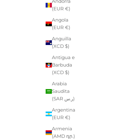
Andorra
- €18,00
(EUR €)
Angola
(EUR €)
Anguilla
(XCD $)
Antigua e
Barbuda
(XCD $)
Arabia
Saudita
GUESS
(SAR ر.س)
PORTAFOGLIO "AMORETTE" NERO
ZIP AROUND IN ECOPELLE CON
PREZZO
PREZZO SCONTATO
€60,00
-30%
€42,00
Argentina
PORTAMONETE
(EUR €)
Armenia
PO
(AMD դր.)
P
€