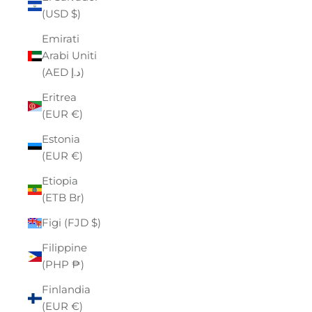
(USD $)
Emirati
Arabi Uniti
(AED د.إ)
Eritrea
(EUR €)
Estonia
(EUR €)
Etiopia
(ETB Br)
Figi (FJD $)
Filippine
(PHP ₱)
Finlandia
(EUR €)