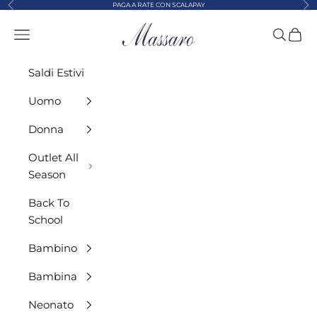
Precedente
Suc
Vai al contenuto
PAGA A RATE CON SCALAPAY
MASSARO ABBIGLIAMENTO
Menù
Cerca
Carre
Saldi Estivi
Uomo
Donna
Outlet All
Season
Back To
School
Bambino
Bambina
Neonato