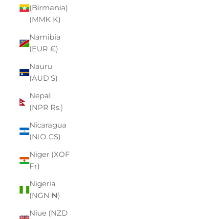
(Birmania)
(MMK K)
Namibia
(EUR €)
Nauru
(AUD $)
Nepal
(NPR Rs.)
Nicaragua
(NIO C$)
Niger (XOF
Fr)
Nigeria
(NGN ₦)
Niue (NZD