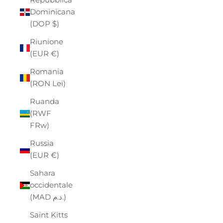
Dominicana
(DOP $)
Riunione
(EUR €)
Romania
(RON Lei)
Ruanda
(RWF
FRw)
Russia
(EUR €)
Sahara
occidentale
(MAD د.م.)
Saint Kitts