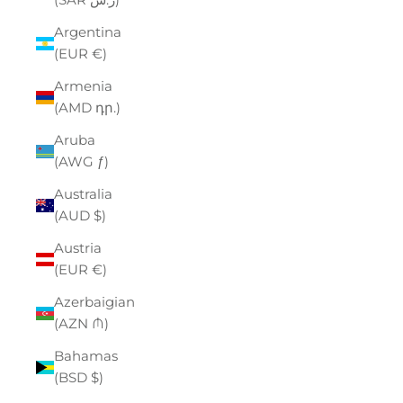
Argentina
(EUR €)
Armenia
(AMD դր.)
Aruba
(AWG ƒ)
Australia
(AUD $)
Austria
(EUR €)
Azerbaigian
(AZN ₼)
Bahamas
(BSD $)