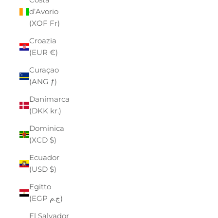
d’Avorio
(XOF Fr)
Croazia
(EUR €)
Curaçao
(ANG ƒ)
Danimarca
(DKK kr.)
Dominica
(XCD $)
Ecuador
(USD $)
Egitto
(EGP ج.م)
El Salvador