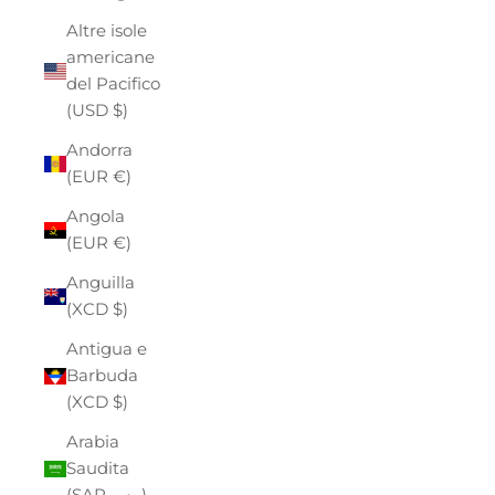
Altre isole
americane
del Pacifico
(USD $)
Andorra
(EUR €)
Angola
(EUR €)
Anguilla
(XCD $)
Antigua e
Barbuda
(XCD $)
Arabia
Saudita
(SAR ر.س)