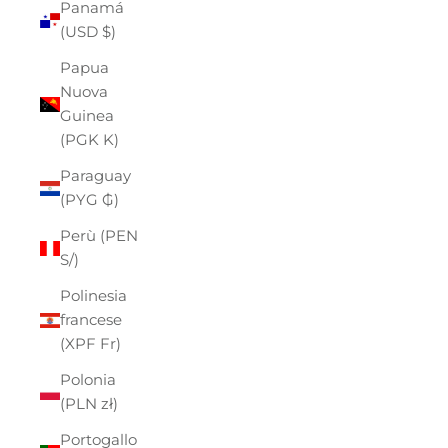
Panamá
(USD $)
Papua
Nuova
Guinea
(PGK K)
Paraguay
(PYG ₲)
Perù (PEN
S/)
Polinesia
francese
(XPF Fr)
Polonia
(PLN zł)
Portogallo