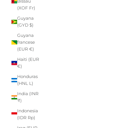
Bissau
(XOF Fr)
Guyana
(GYD $)
Guyana
francese
(EUR €)
Haiti (EUR
€)
Honduras
(HNL L)
India (INR
₹)
Indonesia
(IDR Rp)
Iraq (EUR