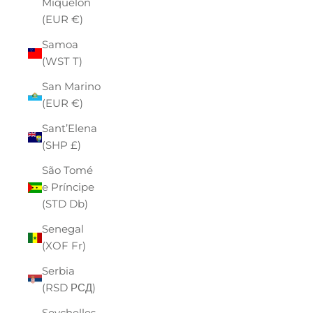
Miquelon
(EUR €)
Samoa
(WST T)
San Marino
(EUR €)
Sant’Elena
(SHP £)
São Tomé
e Príncipe
(STD Db)
Senegal
(XOF Fr)
Serbia
(RSD РСД)
Seychelles