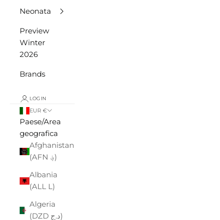
Neonata
Preview
Winter
2026
Brands
LOGIN
EUR €
Paese/Area
geografica
Afghanistan
(AFN ؋)
Albania
(ALL L)
Algeria
(DZD د.ج)