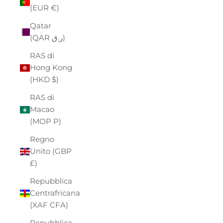
(EUR €)
Qatar
(QAR ر.ق)
RAS di
Hong Kong
(HKD $)
RAS di
Macao
(MOP P)
Regno
Unito (GBP
£)
Repubblica
Centrafricana
(XAF CFA)
Repubblica