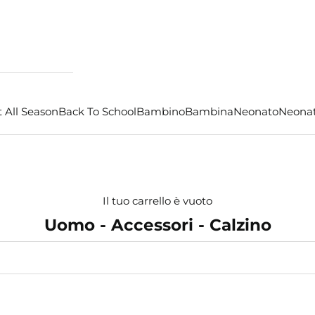
 All Season
Back To School
Bambino
Bambina
Neonato
Neona
Il tuo carrello è vuoto
Uomo - Accessori - Calzino
- €3,00