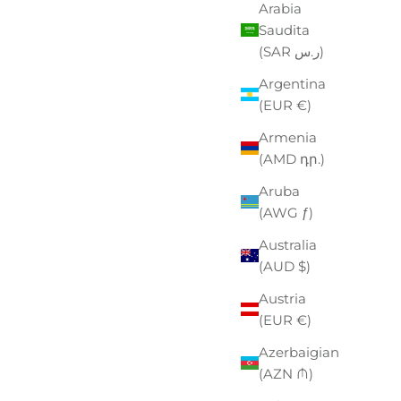
Arabia
Saudita
(SAR ر.س)
Argentina
(EUR €)
Armenia
(AMD դր.)
Aruba
(AWG ƒ)
Australia
(AUD $)
Austria
(EUR €)
RIES
Azerbaigian
(AZN ₼)
ZZO SCONTATO
0