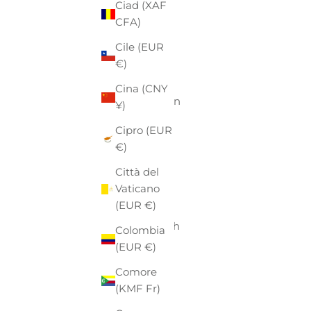
Ciad (XAF
Australia
CFA)
(AUD $)
Cile (EUR
Austria
€)
(EUR €)
Cina (CNY
Azerbaigian
¥)
(AZN ₼)
Cipro (EUR
Bahamas
€)
(BSD $)
Città del
Bahrein
Vaticano
(EUR €)
(EUR €)
Bangladesh
Colombia
(BDT ৳)
(EUR €)
Barbados
Comore
(BBD $)
(KMF Fr)
Belgio