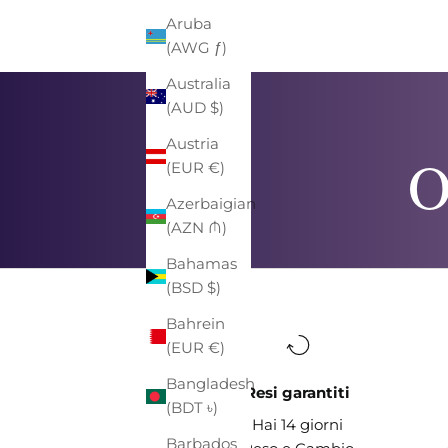
Aruba
(AWG ƒ)
Australia
(AUD $)
Austria
O
(EUR €)
Azerbaigian
(AZN ₼)
Bahamas
(BSD $)
Bahrein
(EUR €)
Bangladesh
Resi garantiti
(BDT ৳)
Hai 14 giorni
Barbados