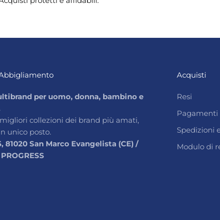
Acquisti protetti e affidabili.
Abbigliamento
Acquisti
ltibrand per uomo, donna, bambino e
Resi
.
Pagamenti
 migliori collezioni dei brand più amati,
Spedizioni
un unico posto.
5, 81020 San Marco Evangelista (CE) /
Modulo di r
 PROGRESS