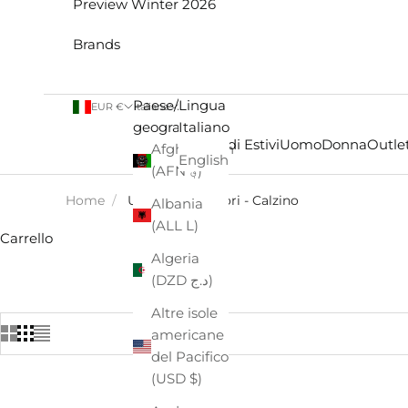
Preview Winter 2026
Brands
Paese/Area
Lingua
EUR €
Italiano
geografica
Italiano
Saldi Estivi
Uomo
Donna
Outlet
Afghanistan
English
(AFN ؋)
Home
/
Uomo - Accessori - Calzino
Albania
(ALL L)
Carrello
Algeria
(DZD د.ج)
Altre isole
americane
del Pacifico
(USD $)
- €3,00
- €3,00