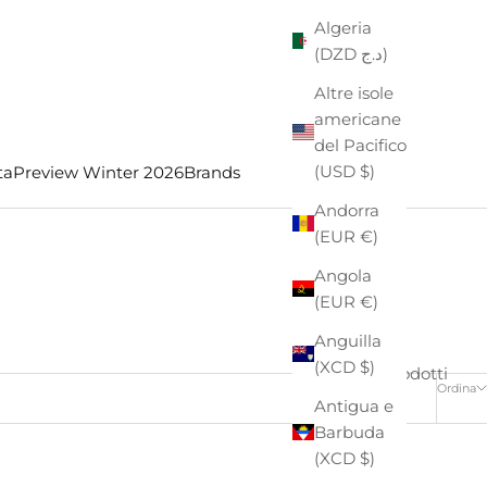
Algeria
(DZD د.ج)
Altre isole
americane
del Pacifico
(USD $)
ta
Preview Winter 2026
Brands
Andorra
(EUR €)
Angola
(EUR €)
Anguilla
(XCD $)
3 prodotti
Ordina
Antigua e
Barbuda
(XCD $)