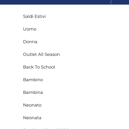
Vai al contenuto
Precedente
Saldi Estivi
Uomo
Donna
Outlet All Season
Back To School
Bambino
Bambina
Neonato
Neonata