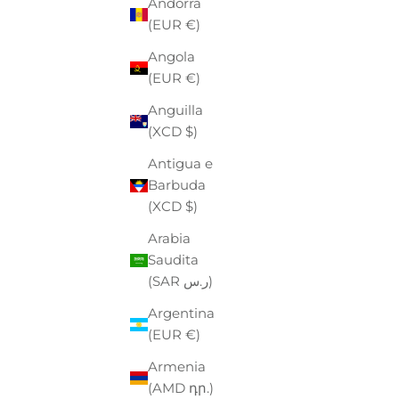
Andorra
(EUR €)
Angola
(EUR €)
Anguilla
(XCD $)
Antigua e
Barbuda
(XCD $)
Arabia
Saudita
(SAR ر.س)
Argentina
(EUR €)
SOCKS BURGER AND FRIES
SOC
Armenia
CALZA UOMO
(AMD դր.)
PREZZO
PREZZO SCONTATO
€10,00
-30%
€7,00