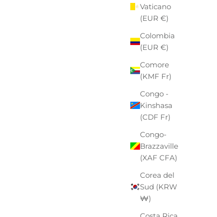
Vaticano
(EUR €)
Colombia
(EUR €)
Comore
(KMF Fr)
Congo -
Kinshasa
(CDF Fr)
Congo-
Brazzaville
(XAF CFA)
Corea del
Sud (KRW
₩)
Costa Rica