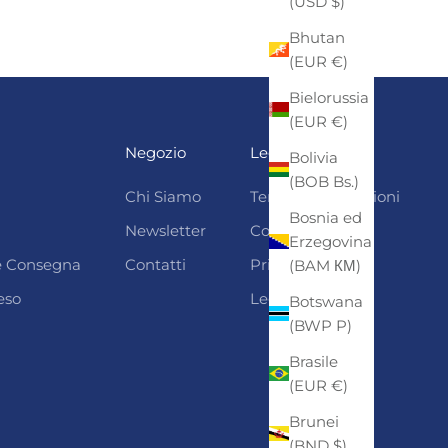
(USD $)
Bhutan
(EUR €)
Bielorussia
(EUR €)
Negozio
Legali
Bolivia
(BOB Bs.)
Chi Siamo
Termini e condizioni
Bosnia ed
Newsletter
Cookie Policy
Erzegovina
 e Consegna
Contatti
Privacy
(BAM КМ)
eso
Legal Notice
Botswana
(BWP P)
Brasile
(EUR €)
Brunei
(BND $)