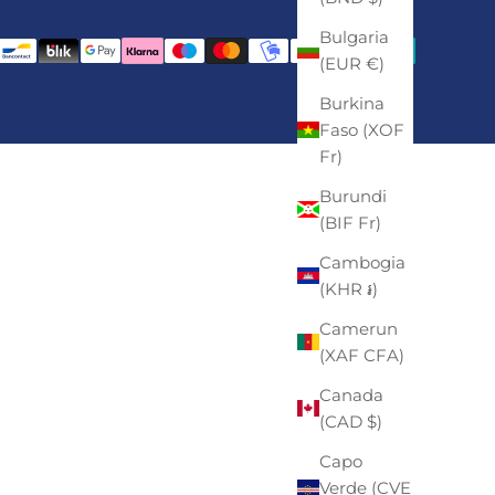
Bulgaria
(EUR €)
Burkina
Faso (XOF
Fr)
Burundi
(BIF Fr)
Cambogia
(KHR ៛)
Camerun
(XAF CFA)
Canada
(CAD $)
Capo
Verde (CVE