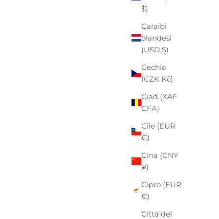
$)
Caraibi
olandesi
(USD $)
Cechia
(CZK Kč)
Ciad (XAF
CFA)
Cile (EUR
€)
Cina (CNY
¥)
Cipro (EUR
€)
Città del