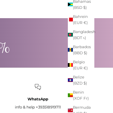
Bahamas
(BSD $)
Bahrein
(EUR €)
Bangladesh
(BDT ৳)
0%
Barbados
(BBD $)
Belgio
(EUR €)
Belize
(BZD $)
Benin
(XOF Fr)
WhatsApp
info & help +393518919711
Bermuda