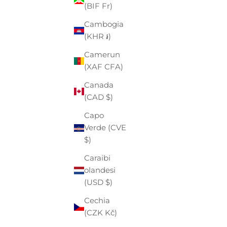
Angola
(BIF Fr)
(EUR €)
Cambogia
Anguilla
(KHR ៛)
(XCD $)
Camerun
Antigua e
(XAF CFA)
Barbuda
Canada
(XCD $)
(CAD $)
Arabia
Capo
Saudita
Verde (CVE
(SAR ر.س)
$)
Argentina
Caraibi
(EUR €)
olandesi
Armenia
(USD $)
(AMD դր.)
Cechia
Aruba
(CZK Kč)
(AWG ƒ)