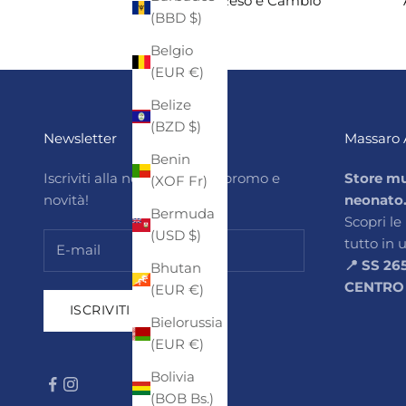
Reso e Cambio
(BBD $)
Belgio
(EUR €)
Belize
(BZD $)
Newsletter
Massaro 
Benin
Iscriviti alla newsletter per promo e
Store mu
(XOF Fr)
novità!
neonato
Bermuda
Scopri le
(USD $)
tutto in 
📍 SS 26
Bhutan
CENTRO
(EUR €)
ISCRIVITI
Bielorussia
(EUR €)
Bolivia
(BOB Bs.)