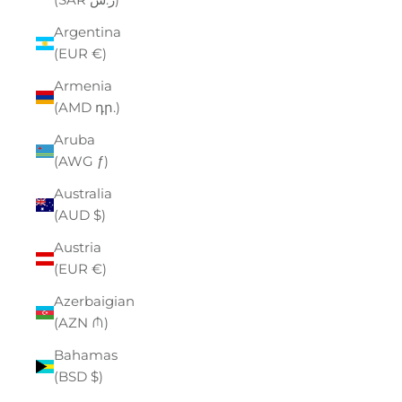
Argentina
(EUR €)
Armenia
(AMD դր.)
Aruba
(AWG ƒ)
Australia
(AUD $)
Austria
(EUR €)
Azerbaigian
(AZN ₼)
Bahamas
(BSD $)