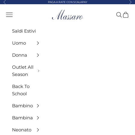
Precedente
Suc
Vai al contenuto
PAGA A RATE CON SCALAPAY
MASSARO ABBIGLIAMENTO
Menù
Cerca
Carre
Saldi Estivi
Uomo
Donna
Outlet All
Season
Back To
School
Bambino
Bambina
Neonato