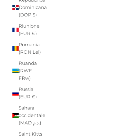
Dominicana
(DOP $)
Riunione
(EUR €)
Romania
(RON Lei)
Ruanda
(RWF
FRw)
Russia
(EUR €)
Sahara
occidentale
(MAD د.م.)
Saint Kitts