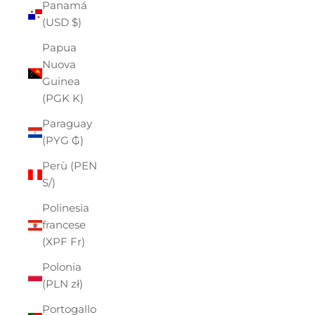
Panamá
(USD $)
Papua
Nuova
Guinea
(PGK K)
Paraguay
(PYG ₲)
Perù (PEN
S/)
Polinesia
francese
(XPF Fr)
Polonia
(PLN zł)
Portogallo