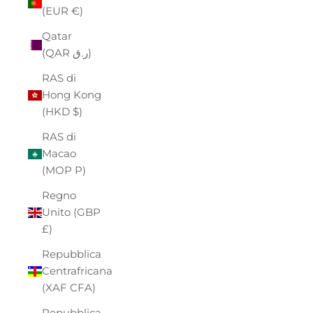
(EUR €)
Qatar
(QAR ر.ق)
RAS di
Hong Kong
(HKD $)
RAS di
Macao
(MOP P)
Regno
Unito (GBP
£)
Repubblica
Centrafricana
(XAF CFA)
Repubblica