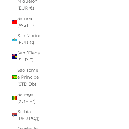
Miquelon
(EUR €)
Samoa
(WST T)
San Marino
(EUR €)
Sant’Elena
(SHP £)
São Tomé
e Príncipe
(STD Db)
Senegal
(XOF Fr)
Serbia
(RSD РСД)
Seychelles