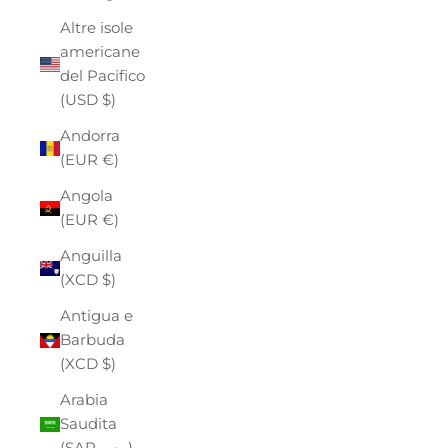
Altre isole
americane
del Pacifico
(USD $)
Andorra
(EUR €)
Angola
(EUR €)
Anguilla
(XCD $)
Antigua e
Barbuda
(XCD $)
Arabia
Saudita
(SAR ر.س)