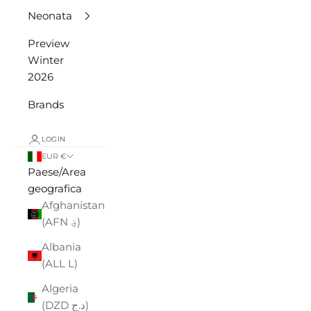
Neonata
Preview
Winter
2026
Brands
LOGIN
EUR €
Paese/Area
geografica
Afghanistan
(AFN ؋)
Albania
(ALL L)
Algeria
(DZD د.ج)