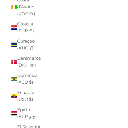
d’Avorio
(XOF Fr)
Croazia
(EUR €)
Curaçao
(ANG ƒ)
Danimarca
(DKK kr.)
Dominica
(XCD $)
Ecuador
(USD $)
Egitto
(EGP ج.م)
El Salvador