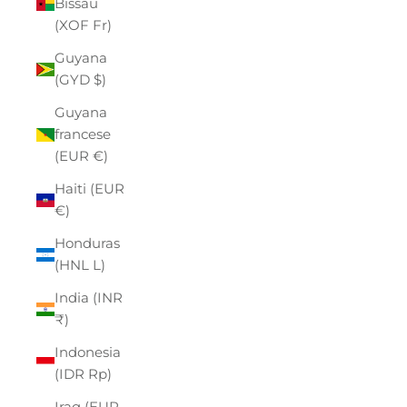
Bissau
(XOF Fr)
Guyana
(GYD $)
Guyana
francese
(EUR €)
Haiti (EUR
€)
Honduras
(HNL L)
India (INR
₹)
Indonesia
(IDR Rp)
Iraq (EUR