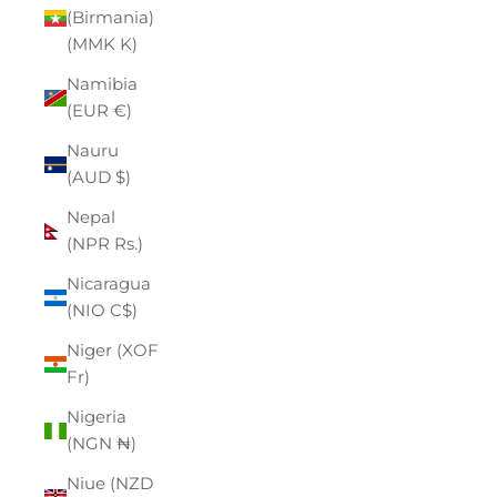
(Birmania)
(MMK K)
Namibia
(EUR €)
Nauru
(AUD $)
Nepal
(NPR Rs.)
Nicaragua
(NIO C$)
Niger (XOF
Fr)
Nigeria
(NGN ₦)
Niue (NZD