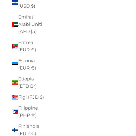
(USD $)
Emirati
Arabi Uniti
(AED د.إ)
Eritrea
(EUR €)
Estonia
(EUR €)
Etiopia
(ETB Br)
Figi (FJD $)
Filippine
(PHP ₱)
Finlandia
(EUR €)