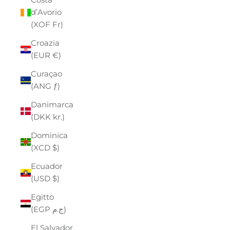
d’Avorio
(XOF Fr)
Croazia
(EUR €)
Curaçao
(ANG ƒ)
Danimarca
(DKK kr.)
Dominica
(XCD $)
Ecuador
(USD $)
Egitto
(EGP ج.م)
El Salvador