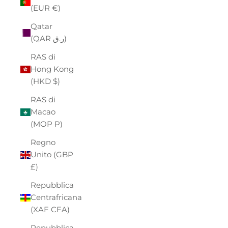
(EUR €)
Qatar
(QAR ر.ق)
RAS di
Hong Kong
(HKD $)
RAS di
Macao
(MOP P)
Regno
Unito (GBP
£)
Repubblica
Centrafricana
(XAF CFA)
Repubblica