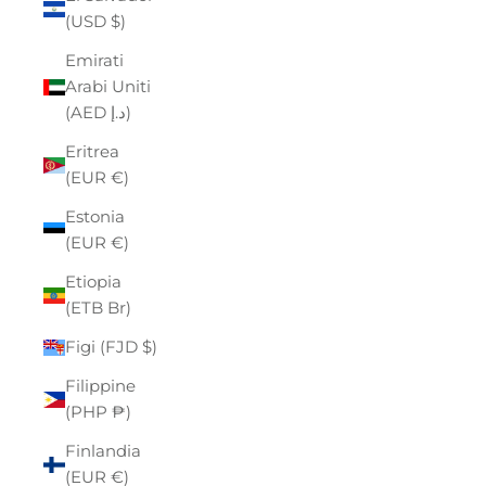
(USD $)
Emirati
Arabi Uniti
(AED د.إ)
Eritrea
(EUR €)
Estonia
(EUR €)
Etiopia
(ETB Br)
Figi (FJD $)
Filippine
(PHP ₱)
Finlandia
(EUR €)