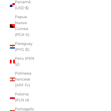
Panamá
(USD $)
Papua
Nuova
Guinea
(PGK K)
Paraguay
(PYG ₲)
Perù (PEN
S/)
Polinesia
francese
(XPF Fr)
Polonia
(PLN zł)
Portogallo