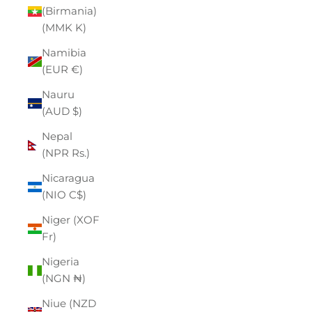
(Birmania)
(MMK K)
Namibia
(EUR €)
Nauru
(AUD $)
Nepal
(NPR Rs.)
Nicaragua
(NIO C$)
Niger (XOF
Fr)
Nigeria
(NGN ₦)
Niue (NZD