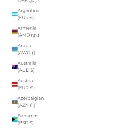
Argentina
(EUR €)
Armenia
(AMD դր.)
Aruba
(AWG ƒ)
Australia
(AUD $)
Austria
(EUR €)
Azerbaigian
(AZN ₼)
Bahamas
(BSD $)