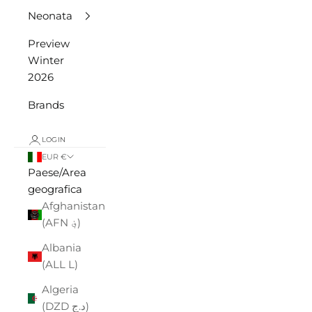
Neonata
Preview
Winter
2026
Brands
LOGIN
EUR €
Paese/Area
geografica
Afghanistan
(AFN ؋)
Albania
(ALL L)
Algeria
(DZD د.ج)