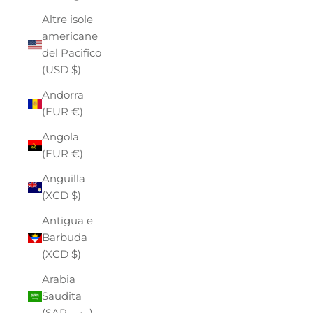
Altre isole
americane
del Pacifico
(USD $)
Andorra
(EUR €)
Angola
(EUR €)
Anguilla
(XCD $)
Antigua e
Barbuda
(XCD $)
Arabia
Saudita
(SAR ر.س)