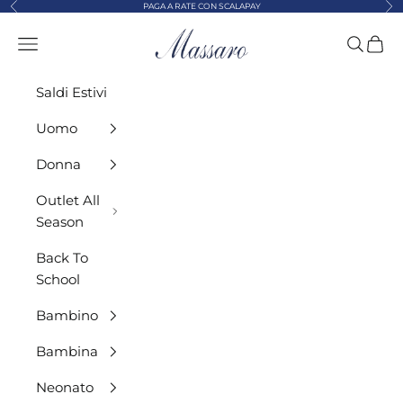
Precedente
Suc
Vai al contenuto
PAGA A RATE CON SCALAPAY
MASSARO ABBIGLIAMENTO
Menù
Cerca
Carre
Saldi Estivi
Uomo
Donna
Outlet All
Season
Back To
School
Bambino
Bambina
Neonato