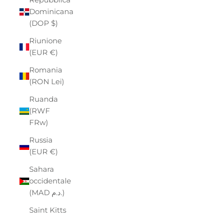
Dominicana
(DOP $)
Riunione
(EUR €)
Romania
(RON Lei)
Ruanda
(RWF
FRw)
Russia
(EUR €)
Sahara
occidentale
(MAD د.م.)
Saint Kitts