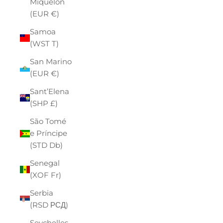
Miquelon
(EUR €)
Samoa
(WST T)
San Marino
(EUR €)
Sant’Elena
(SHP £)
São Tomé
e Príncipe
(STD Db)
Senegal
(XOF Fr)
Serbia
(RSD РСД)
Seychelles