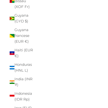
Bissau
(XOF Fr)
Guyana
(GYD $)
Guyana
francese
(EUR €)
Haiti (EUR
€)
Honduras
(HNL L)
India (INR
₹)
Indonesia
(IDR Rp)
Iraq (EUR