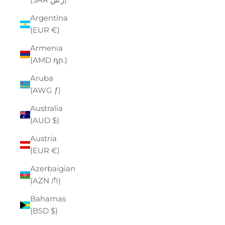
Argentina
(EUR €)
Armenia
(AMD դր.)
Aruba
(AWG ƒ)
Australia
(AUD $)
Austria
(EUR €)
Azerbaigian
(AZN ₼)
Bahamas
(BSD $)