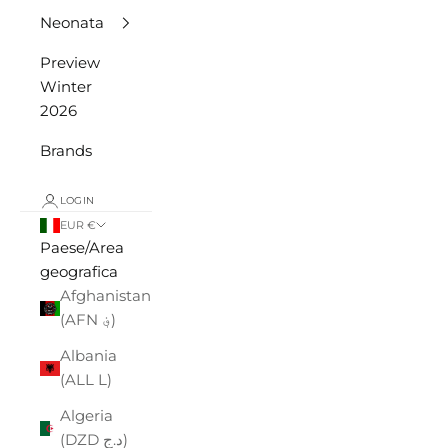
Neonata
Preview
Winter
2026
Brands
LOGIN
EUR €
Paese/Area
geografica
Afghanistan
(AFN ؋)
Albania
(ALL L)
Algeria
(DZD د.ج)