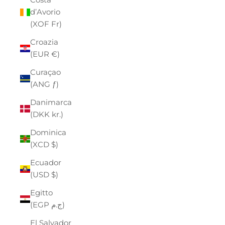
d’Avorio
(XOF Fr)
Croazia
(EUR €)
Curaçao
(ANG ƒ)
Danimarca
(DKK kr.)
Dominica
(XCD $)
Ecuador
(USD $)
Egitto
(EGP ج.م)
El Salvador