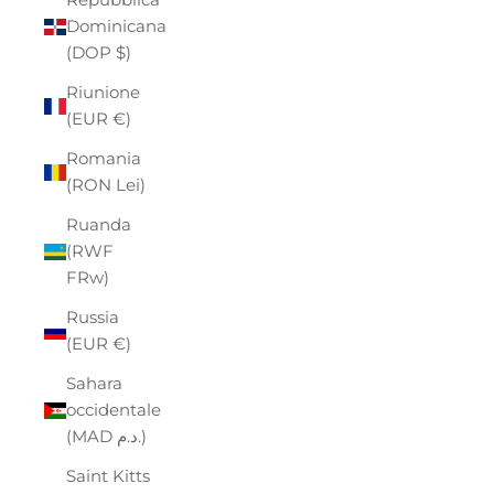
Dominicana
(DOP $)
Riunione
(EUR €)
Romania
(RON Lei)
Ruanda
(RWF
FRw)
Russia
(EUR €)
Sahara
occidentale
(MAD د.م.)
Saint Kitts