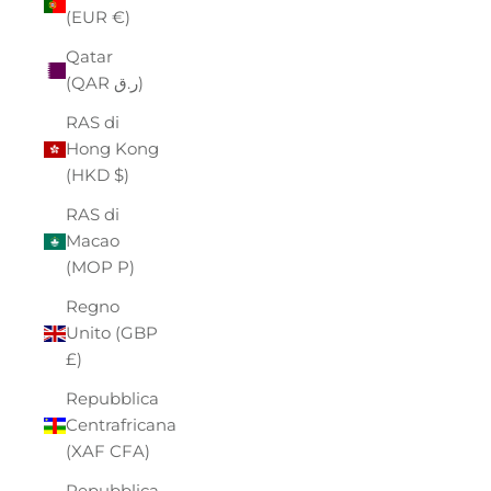
(EUR €)
Qatar
(QAR ر.ق)
RAS di
Hong Kong
(HKD $)
RAS di
Macao
(MOP P)
Regno
Unito (GBP
£)
Repubblica
Centrafricana
(XAF CFA)
Repubblica