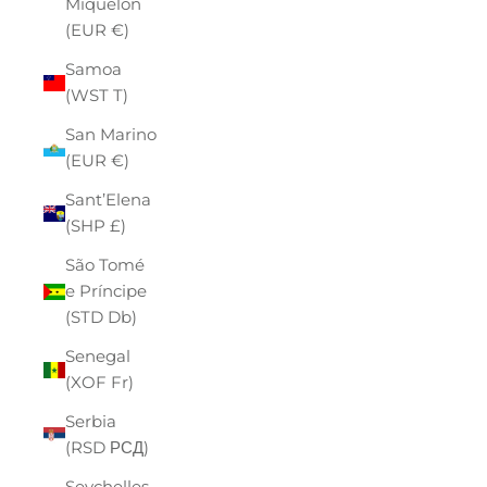
Miquelon
(EUR €)
Samoa
(WST T)
San Marino
(EUR €)
Sant’Elena
(SHP £)
São Tomé
e Príncipe
(STD Db)
Senegal
(XOF Fr)
Serbia
(RSD РСД)
Seychelles