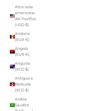
Altre isole
americane
del Pacifico
(USD $)
Andorra
(EUR €)
Angola
(EUR €)
Anguilla
(XCD $)
Antigua e
Barbuda
(XCD $)
Arabia
Saudita
(SAR ر.س)