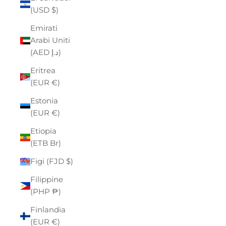
(USD $)
Emirati
Arabi Uniti
(AED د.إ)
Eritrea
(EUR €)
Estonia
(EUR €)
Etiopia
(ETB Br)
Figi (FJD $)
Filippine
(PHP ₱)
Finlandia
(EUR €)