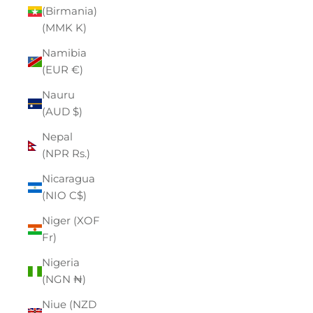
(Birmania)
(MMK K)
Namibia
(EUR €)
Nauru
(AUD $)
Nepal
(NPR Rs.)
Nicaragua
(NIO C$)
Niger (XOF
Fr)
Nigeria
(NGN ₦)
Niue (NZD