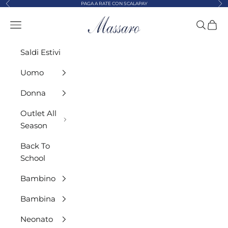
Precedente
Suc
Vai al contenuto
PAGA A RATE CON SCALAPAY
MASSARO ABBIGLIAMENTO
Menù
Cerca
Carre
Saldi Estivi
Uomo
Donna
Outlet All
Season
Back To
School
Bambino
Bambina
Neonato