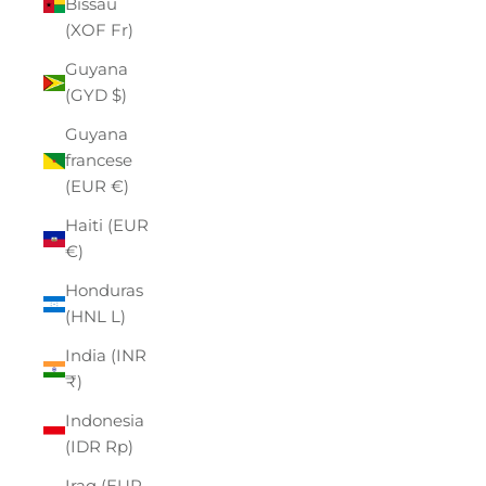
Bissau
(XOF Fr)
Guyana
(GYD $)
Guyana
francese
(EUR €)
Haiti (EUR
€)
Honduras
(HNL L)
India (INR
₹)
Indonesia
(IDR Rp)
Iraq (EUR