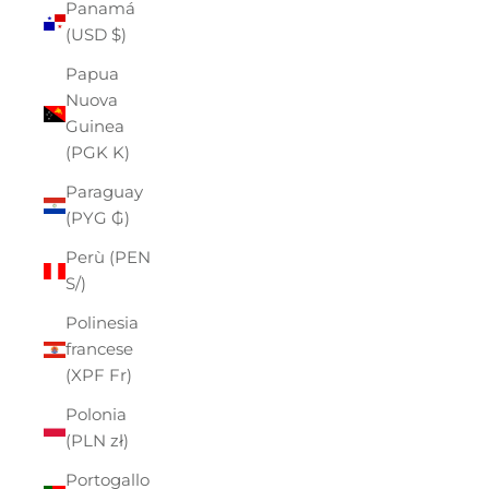
Panamá
(USD $)
Papua
Nuova
Guinea
(PGK K)
Paraguay
(PYG ₲)
Perù (PEN
S/)
Polinesia
francese
(XPF Fr)
Polonia
(PLN zł)
Portogallo