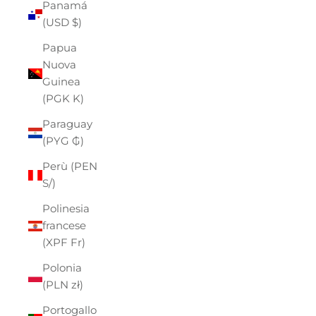
Panamá
(USD $)
Papua
Nuova
Guinea
(PGK K)
Paraguay
(PYG ₲)
Perù (PEN
S/)
Polinesia
francese
(XPF Fr)
Polonia
(PLN zł)
Portogallo