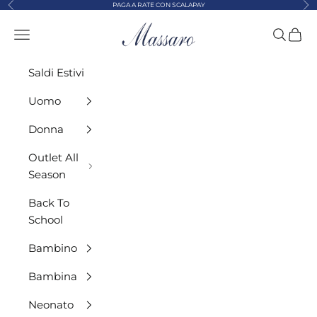
Precedente
Suc
Vai al contenuto
PAGA A RATE CON SCALAPAY
MASSARO ABBIGLIAMENTO
Menù
Cerca
Carre
Saldi Estivi
Uomo
Donna
Outlet All
Season
Back To
School
Bambino
Bambina
Neonato