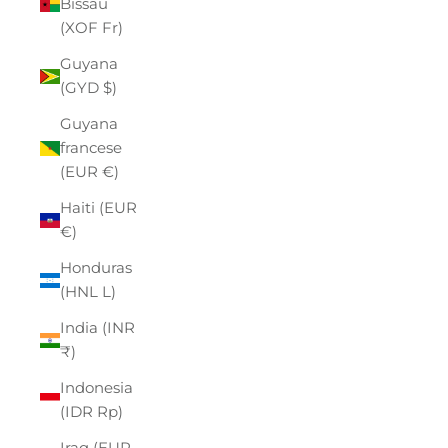
Bissau
(XOF Fr)
Guyana
(GYD $)
Guyana
francese
(EUR €)
Haiti (EUR
€)
Honduras
(HNL L)
India (INR
₹)
Indonesia
(IDR Rp)
Iraq (EUR