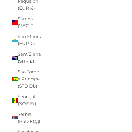
Miquelon
(EUR €)
Samoa
(WST T)
San Marino
(EUR €)
Sant’Elena
(SHP £)
São Tomé
e Príncipe
(STD Db)
Senegal
(XOF Fr)
Serbia
(RSD РСД)
Seychelles