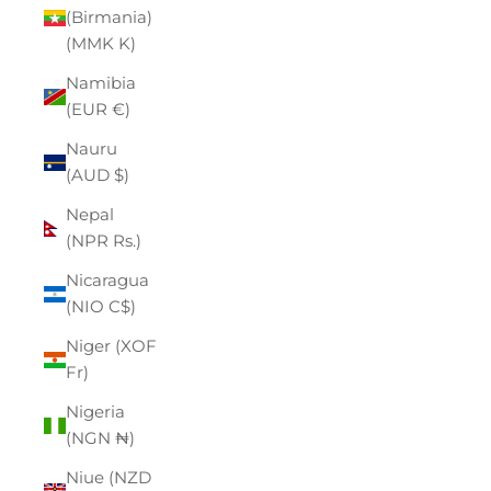
(Birmania)
(MMK K)
Namibia
(EUR €)
Nauru
(AUD $)
Nepal
(NPR Rs.)
Nicaragua
(NIO C$)
Niger (XOF
Fr)
Nigeria
(NGN ₦)
Niue (NZD