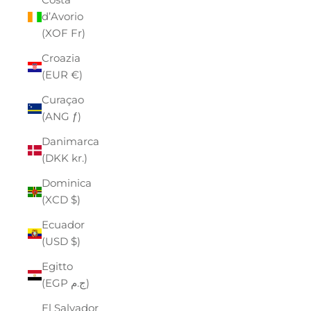
d’Avorio
(XOF Fr)
Croazia
(EUR €)
Curaçao
(ANG ƒ)
Danimarca
(DKK kr.)
Dominica
(XCD $)
Ecuador
(USD $)
Egitto
(EGP ج.م)
El Salvador