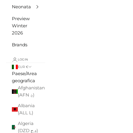
Neonata
Preview
Winter
2026
Brands
LOGIN
EUR €
Paese/Area
geografica
Afghanistan
(AFN ؋)
Albania
(ALL L)
Algeria
(DZD د.ج)