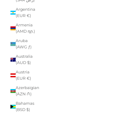
Argentina
(EUR €)
Armenia
(AMD դր.)
Aruba
(AWG ƒ)
Australia
(AUD $)
Austria
(EUR €)
Azerbaigian
(AZN ₼)
Bahamas
(BSD $)