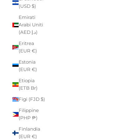
(USD $)
Emirati
Arabi Uniti
(AED د.إ)
Eritrea
(EUR €)
Estonia
(EUR €)
Etiopia
(ETB Br)
Figi (FJD $)
Filippine
(PHP ₱)
Finlandia
(EUR €)