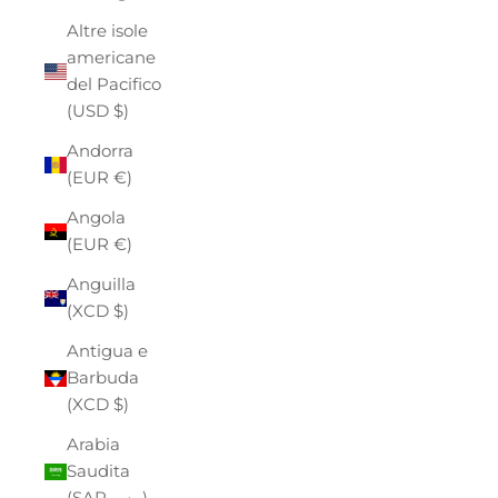
Altre isole
americane
del Pacifico
(USD $)
Andorra
(EUR €)
Angola
(EUR €)
Anguilla
(XCD $)
Antigua e
Barbuda
(XCD $)
Arabia
Saudita
(SAR ر.س)