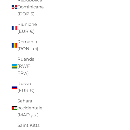
Dominicana
(DOP $)
Riunione
(EUR €)
Romania
(RON Lei)
Ruanda
(RWF
FRw)
Russia
(EUR €)
Sahara
occidentale
(MAD د.م.)
Saint Kitts