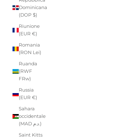
Dominicana
(DOP $)
Riunione
(EUR €)
Romania
(RON Lei)
Ruanda
(RWF
FRw)
Russia
(EUR €)
Sahara
occidentale
(MAD د.م.)
Saint Kitts