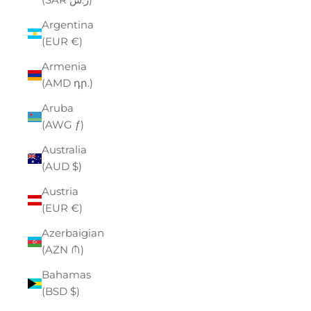
Argentina
(EUR €)
Armenia
(AMD դր.)
Aruba
(AWG ƒ)
Australia
(AUD $)
Austria
(EUR €)
Azerbaigian
(AZN ₼)
Bahamas
(BSD $)