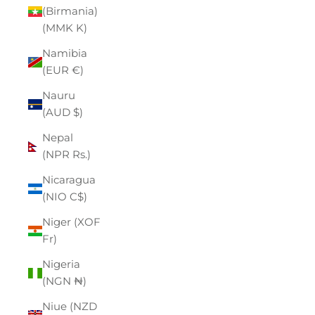
(Birmania)
(MMK K)
Namibia
(EUR €)
Nauru
(AUD $)
Nepal
(NPR Rs.)
Nicaragua
(NIO C$)
Niger (XOF
Fr)
Nigeria
(NGN ₦)
Niue (NZD