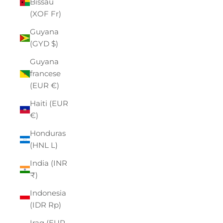
Bissau
(XOF Fr)
Guyana
(GYD $)
Guyana
francese
(EUR €)
Haiti (EUR
€)
Honduras
(HNL L)
India (INR
₹)
Indonesia
(IDR Rp)
Iraq (EUR