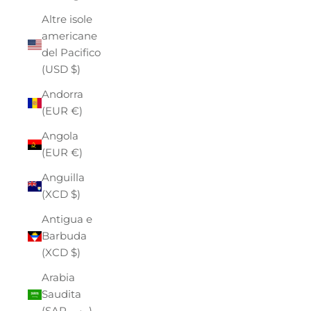
Altre isole
americane
del Pacifico
(USD $)
Andorra
(EUR €)
Angola
(EUR €)
Anguilla
(XCD $)
Antigua e
Barbuda
(XCD $)
Arabia
Saudita
(SAR ر.س)