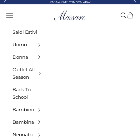
Precedente
Suc
Vai al contenuto
PAGA A RATE CON SCALAPAY
MASSARO ABBIGLIAMENTO
Menù
Cerca
Carre
Saldi Estivi
Uomo
Donna
Outlet All
Season
Back To
School
Bambino
Bambina
Neonato