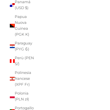
Panamá
(USD $)
Papua
Nuova
Guinea
(PGK K)
Paraguay
(PYG ₲)
Perù (PEN
S/)
Polinesia
francese
(XPF Fr)
Polonia
(PLN zł)
Portogallo