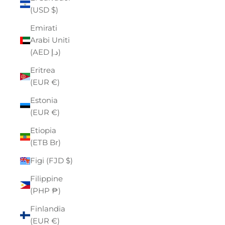
(USD $)
Emirati
Arabi Uniti
(AED د.إ)
Eritrea
(EUR €)
Estonia
(EUR €)
Etiopia
(ETB Br)
Figi (FJD $)
Filippine
(PHP ₱)
Finlandia
(EUR €)