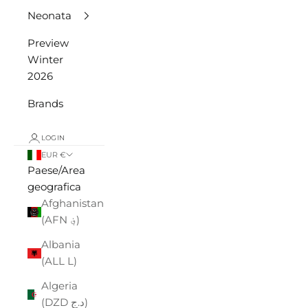
Neonata
Preview
Winter
2026
Brands
LOGIN
EUR €
Paese/Area
geografica
Afghanistan
(AFN ؋)
Albania
(ALL L)
Algeria
(DZD د.ج)