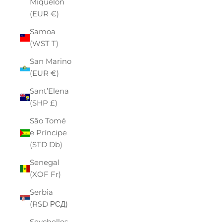
Miquelon
(EUR €)
Samoa
(WST T)
San Marino
(EUR €)
Sant’Elena
(SHP £)
São Tomé
e Príncipe
(STD Db)
Senegal
(XOF Fr)
Serbia
(RSD РСД)
Seychelles