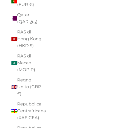
(EUR €)
Qatar
(QAR ر.ق)
RAS di
Hong Kong
(HKD $)
RAS di
Macao
(MOP P)
Regno
Unito (GBP
£)
Repubblica
Centrafricana
(XAF CFA)
Repubblica