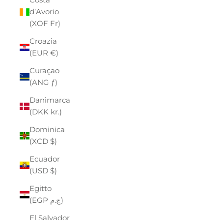
d’Avorio
(XOF Fr)
Croazia
(EUR €)
Curaçao
(ANG ƒ)
Danimarca
(DKK kr.)
Dominica
(XCD $)
Ecuador
(USD $)
Egitto
(EGP ج.م)
El Salvador