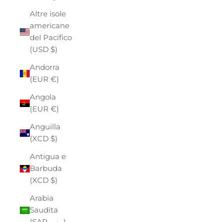
Altre isole
americane
del Pacifico
(USD $)
Andorra
(EUR €)
Angola
(EUR €)
Anguilla
(XCD $)
Antigua e
Barbuda
(XCD $)
Arabia
Saudita
(SAR ر.س)