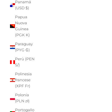
Panamá
(USD $)
Papua
Nuova
Guinea
(PGK K)
Paraguay
(PYG ₲)
Perù (PEN
S/)
Polinesia
francese
(XPF Fr)
Polonia
(PLN zł)
Portogallo