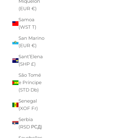
Miquelon
(EUR €)
Samoa
(WST T)
San Marino
(EUR €)
Sant’Elena
(SHP £)
São Tomé
e Príncipe
(STD Db)
Senegal
(XOF Fr)
Serbia
(RSD РСД)
Seychelles