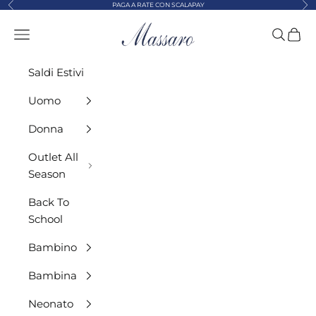
Precedente
Suc
Vai al contenuto
PAGA A RATE CON SCALAPAY
MASSARO ABBIGLIAMENTO
Menù
Cerca
Carre
Saldi Estivi
Uomo
Donna
Outlet All
Season
Back To
School
Bambino
Bambina
Neonato