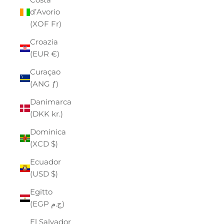
d’Avorio
(XOF Fr)
Croazia
(EUR €)
Curaçao
(ANG ƒ)
Danimarca
(DKK kr.)
Dominica
(XCD $)
Ecuador
(USD $)
Egitto
(EGP ج.م)
El Salvador