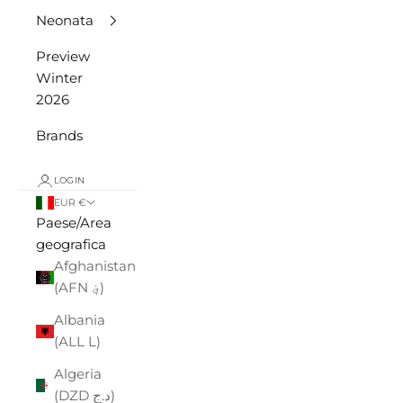
Neonata
Preview
Winter
2026
Brands
LOGIN
EUR €
Paese/Area
geografica
Afghanistan
(AFN ؋)
Albania
(ALL L)
Algeria
(DZD د.ج)