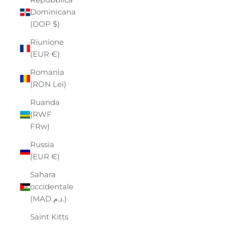
Dominicana
(DOP $)
Riunione
(EUR €)
Romania
(RON Lei)
Ruanda
(RWF
FRw)
Russia
(EUR €)
Sahara
occidentale
(MAD د.م.)
Saint Kitts