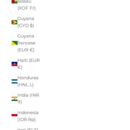
Bissau
(XOF Fr)
Guyana
(GYD $)
Guyana
francese
(EUR €)
Haiti (EUR
€)
Honduras
(HNL L)
India (INR
₹)
Indonesia
(IDR Rp)
Iraq (EUR