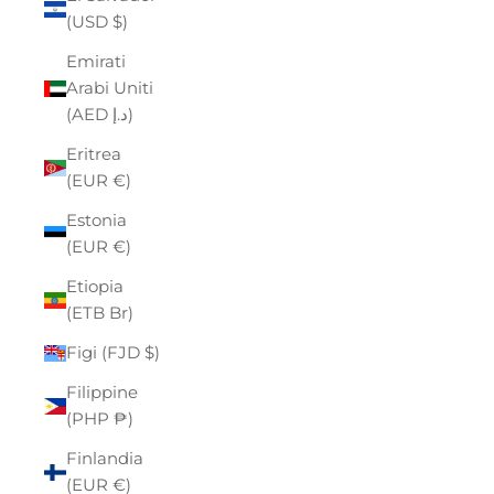
(USD $)
Emirati
Arabi Uniti
(AED د.إ)
Eritrea
(EUR €)
Estonia
(EUR €)
Etiopia
(ETB Br)
Figi (FJD $)
Filippine
(PHP ₱)
Finlandia
(EUR €)