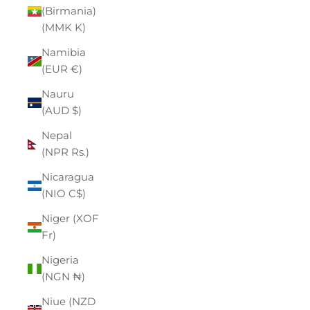
(Birmania)
(MMK K)
Namibia
(EUR €)
Nauru
(AUD $)
Nepal
(NPR Rs.)
Nicaragua
(NIO C$)
Niger (XOF
Fr)
Nigeria
(NGN ₦)
Niue (NZD