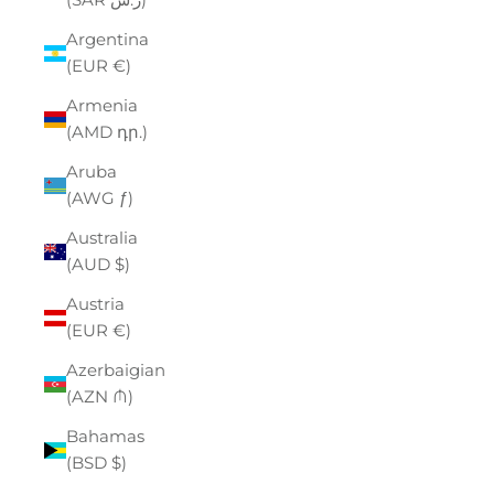
Argentina
(EUR €)
Armenia
(AMD դր.)
Aruba
(AWG ƒ)
Australia
(AUD $)
Austria
(EUR €)
Azerbaigian
(AZN ₼)
Bahamas
(BSD $)