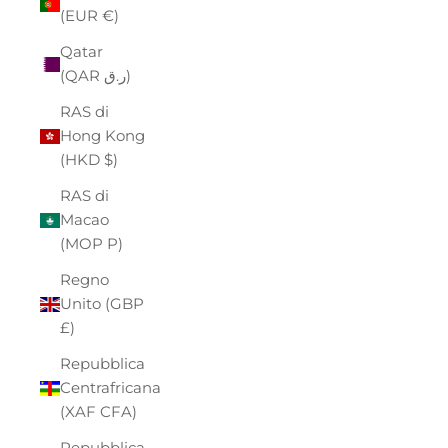
(EUR €)
Qatar
(QAR ر.ق)
RAS di
Hong Kong
(HKD $)
RAS di
Macao
(MOP P)
Regno
Unito (GBP
£)
Repubblica
Centrafricana
(XAF CFA)
Repubblica