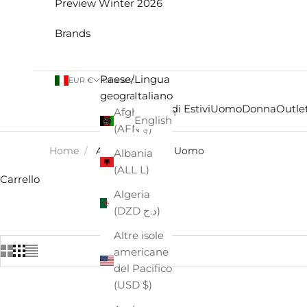
Preview Winter 2026
Brands
Paese/Area
Lingua
EUR €
Italiano
geografica
Italiano
Saldi Estivi
Uomo
Donna
Outlet
Afghanistan
English
(AFN ؋)
Home
/
ALLEY DOCKS - Uomo
Albania
(ALL L)
Carrello
Algeria
(DZD د.ج)
Altre isole
americane
del Pacifico
(USD $)
- €32,00
- €32,00