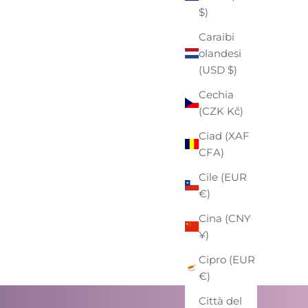
$)
Caraibi
olandesi
(USD $)
Cechia
(CZK Kč)
Ciad (XAF
CFA)
Cile (EUR
€)
Cina (CNY
¥)
Cipro (EUR
€)
Città del