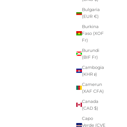
Bulgaria
(EUR €)
Burkina
ALLEY DOCKS
Faso (XOF
COSTUME UOMO
Fr)
PREZZO
PREZZO SCONTATO
€59,00
-41%
€35,00
Burundi
 BEIGE
(BIF Fr)
ZO SCONTATO
00
Cambogia
(KHR ៛)
Camerun
(XAF CFA)
Canada
(CAD $)
Capo
Verde (CVE