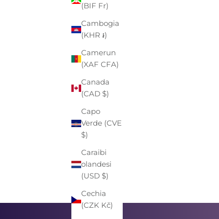
(BIF Fr)
Cambogia
(KHR ៛)
Camerun
(XAF CFA)
Canada
(CAD $)
Capo
Verde (CVE
$)
ALLEY DOCKS
CAMICIA "ALLEY DOCKS" BLU
Caraibi
DENIM IN LINO CON COLLO ALLA
olandesi
PREZZO
PREZZO SCONTATO
€89,00
-30%
€62,00
FRANCESE
(USD $)
Cechia
(CZK Kč)