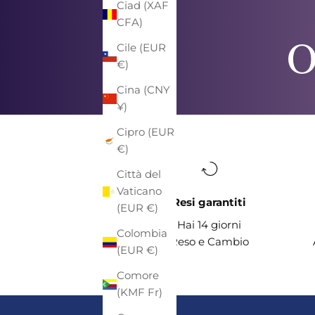
Ciad (XAF
CFA)
O
Cile (EUR
€)
Cina (CNY
¥)
Cipro (EUR
€)
Città del
Vaticano
Resi garantiti
(EUR €)
Hai 14 giorni
Colombia
Reso e Cambio
(EUR €)
Comore
(KMF Fr)