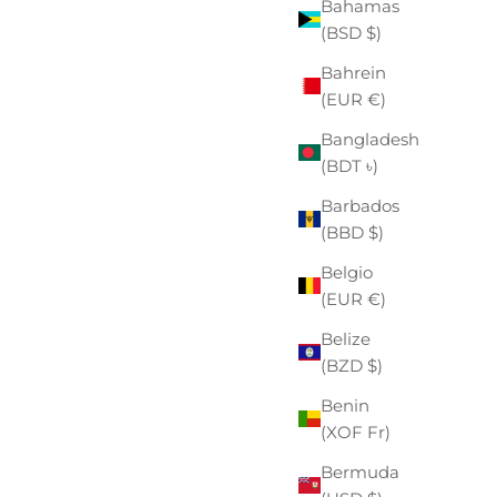
Bahamas
(BSD $)
Bahrein
- €16,00
(EUR €)
Bangladesh
(BDT ৳)
Barbados
(BBD $)
Belgio
(EUR €)
Belize
(BZD $)
Benin
(XOF Fr)
Bermuda