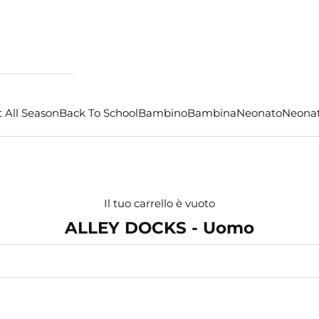
 All Season
Back To School
Bambino
Bambina
Neonato
Neona
Il tuo carrello è vuoto
ALLEY DOCKS - Uomo
- €24,00