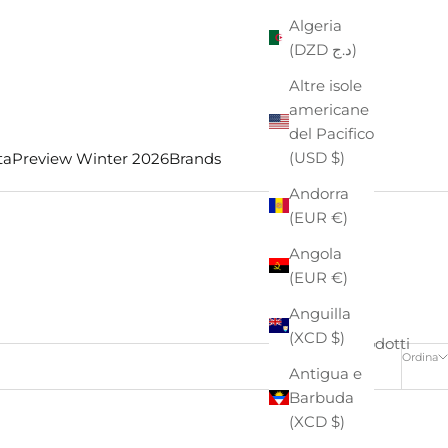
Algeria
(DZD د.ج)
Altre isole
americane
del Pacifico
(USD $)
ta
Preview Winter 2026
Brands
Andorra
(EUR €)
Angola
(EUR €)
Anguilla
(XCD $)
13 prodotti
Ordina
Antigua e
Barbuda
(XCD $)
- €32,00