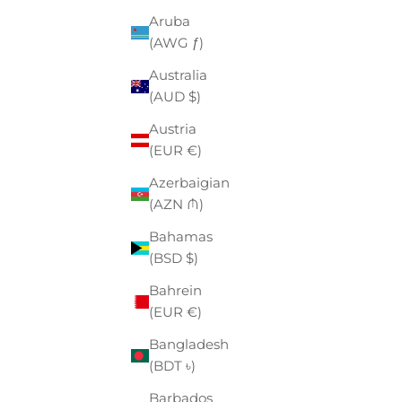
Aruba
(AWG ƒ)
Australia
- €32,00
- €32,00
(AUD $)
Austria
(EUR €)
Azerbaigian
(AZN ₼)
Bahamas
(BSD $)
Bahrein
(EUR €)
Bangladesh
(BDT ৳)
Barbados