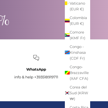
Vaticano
(EUR €)
0%
Colombia
(EUR €)
Comore
(KMF Fr)
Congo -
Kinshasa
(CDF Fr)
Congo-
WhatsApp
Brazzaville
info & help +393518919711
(XAF CFA)
Corea del
Sud (KRW
₩)
Costa Rica