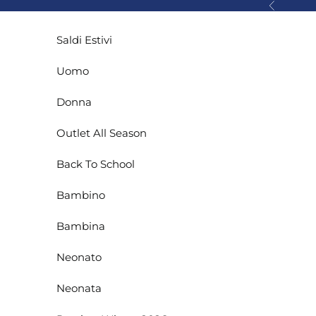
Vai al contenuto
Precedente
Saldi Estivi
Uomo
Donna
Outlet All Season
Back To School
Bambino
Bambina
Neonato
Neonata