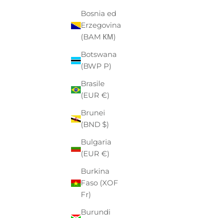
Bosnia ed
Erzegovina
(BAM КМ)
CAMICI
Botswana
COL
(BWP P)
ALLEY DOCKS
Brasile
CAMICIA "ALLEY DOCKS" BIANCA
(EUR €)
IN LINO CON COLLO ALLA
PREZZO
PREZZO SCONTATO
€89,00
-30%
€62,00
FRANCESE
Brunei
(BND $)
Bulgaria
- €27,00
(EUR €)
Burkina
Faso (XOF
Fr)
Burundi