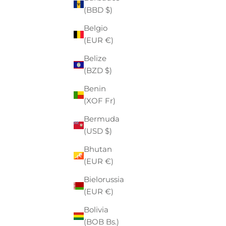
(BBD $)
ALLEY DOCKS
CAMICIA ALLEY DOCKS BLUETTE IN
Belgio
PURO LINO CON COLLO ALLA
PREZZO
PREZZO SCONTATO
€79,00
-41%
€47,00
(EUR €)
FRANCESE
Belize
(BZD $)
- €27,00
- €32,00
Benin
(XOF Fr)
Bermuda
(USD $)
Bhutan
(EUR €)
Bielorussia
(EUR €)
Bolivia
(BOB Bs.)