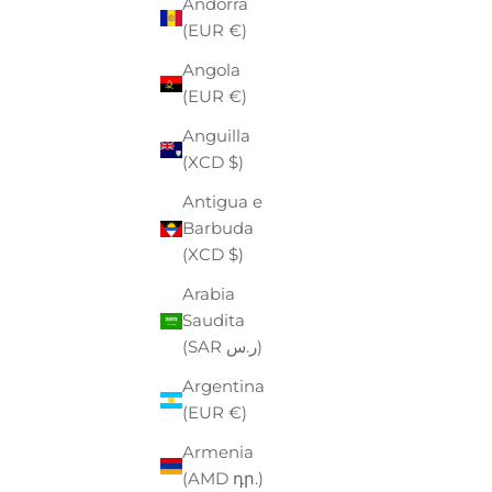
Andorra
(EUR €)
Angola
(EUR €)
Anguilla
(XCD $)
Antigua e
Barbuda
(XCD $)
Arabia
Saudita
(SAR ر.س)
Argentina
(EUR €)
ALLEY DOCKS
Armenia
CAMICIA UOMO
(AMD դր.)
PREZZO
PREZZO SCONTATO
€79,00
-41%
€47,00