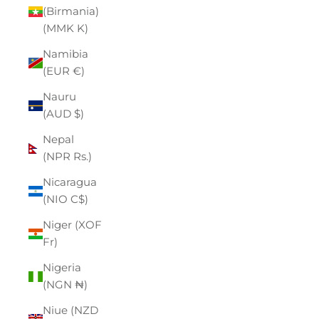
(Birmania)
(MMK K)
Namibia
(EUR €)
Nauru
(AUD $)
Nepal
(NPR Rs.)
Nicaragua
(NIO C$)
Niger (XOF
Fr)
Nigeria
(NGN ₦)
Niue (NZD