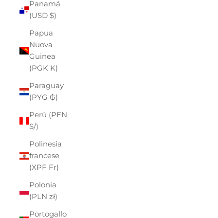
Panamá
(USD $)
Papua
Nuova
Guinea
(PGK K)
Paraguay
(PYG ₲)
Perù (PEN
S/)
Polinesia
francese
(XPF Fr)
Polonia
(PLN zł)
Portogallo