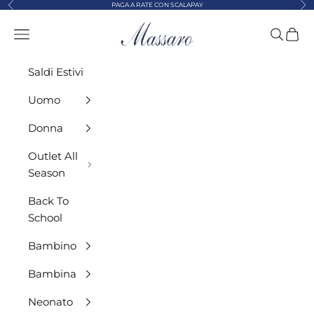
Precedente
Suc
Vai al contenuto
PAGA A RATE CON SCALAPAY
MASSARO ABBIGLIAMENTO
Menù
Cerca
Carre
Saldi Estivi
Uomo
Donna
Outlet All
Season
Back To
School
Bambino
Bambina
Neonato