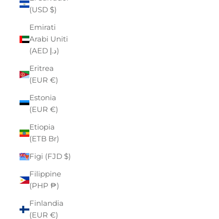
(USD $)
Emirati
Arabi Uniti
(AED د.إ)
Eritrea
(EUR €)
Estonia
(EUR €)
Etiopia
(ETB Br)
Figi (FJD $)
Filippine
(PHP ₱)
Finlandia
(EUR €)