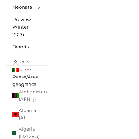
Neonata
Preview
Winter
2026
Brands
LOGIN
EUR €
Paese/Area
geografica
Afghanistan
(AFN ؋)
Albania
(ALL L)
Algeria
(DZD د.ج)