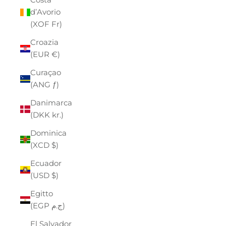
d’Avorio
(XOF Fr)
Croazia
(EUR €)
Curaçao
(ANG ƒ)
Danimarca
(DKK kr.)
Dominica
(XCD $)
Ecuador
(USD $)
Egitto
(EGP ج.م)
El Salvador