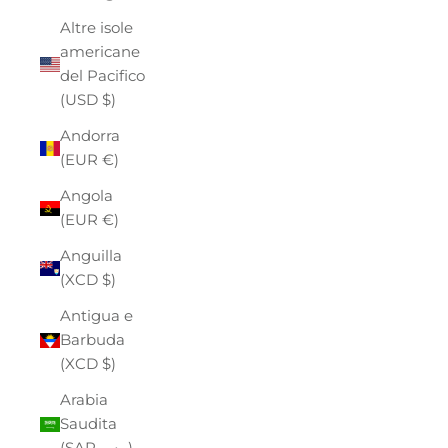
Altre isole
americane
del Pacifico
(USD $)
Andorra
(EUR €)
Angola
(EUR €)
Anguilla
(XCD $)
Antigua e
Barbuda
(XCD $)
Arabia
Saudita
(SAR ر.س)