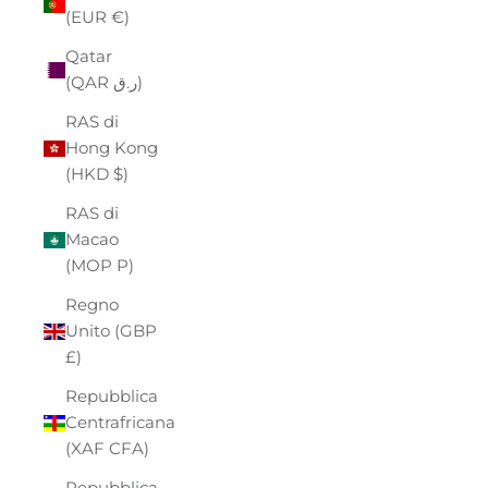
(EUR €)
Qatar
(QAR ر.ق)
RAS di
Hong Kong
(HKD $)
RAS di
Macao
(MOP P)
Regno
Unito (GBP
£)
Repubblica
Centrafricana
(XAF CFA)
Repubblica