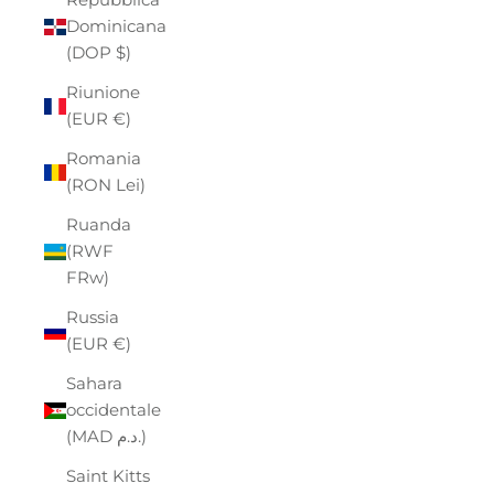
Dominicana
(DOP $)
Riunione
(EUR €)
Romania
(RON Lei)
Ruanda
(RWF
FRw)
Russia
(EUR €)
Sahara
occidentale
(MAD د.م.)
Saint Kitts