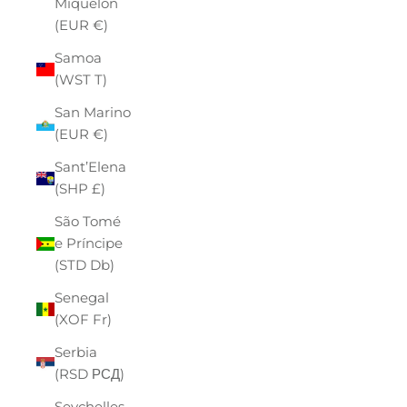
Miquelon
(EUR €)
Samoa
(WST T)
San Marino
(EUR €)
Sant’Elena
(SHP £)
São Tomé
e Príncipe
(STD Db)
Senegal
(XOF Fr)
Serbia
(RSD РСД)
Seychelles