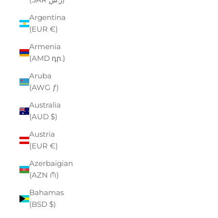
Argentina
(EUR €)
Armenia
(AMD դր.)
Aruba
(AWG ƒ)
Australia
(AUD $)
Austria
(EUR €)
Azerbaigian
(AZN ₼)
Bahamas
(BSD $)