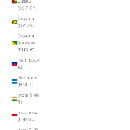
Bissau
(XOF Fr)
Guyana
(GYD $)
Guyana
francese
(EUR €)
Haiti (EUR
€)
Honduras
(HNL L)
India (INR
₹)
Indonesia
(IDR Rp)
Iraq (EUR