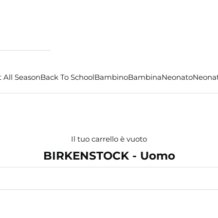
 All Season
Back To School
Bambino
Bambina
Neonato
Neona
Il tuo carrello è vuoto
BIRKENSTOCK - Uomo
- €16,50