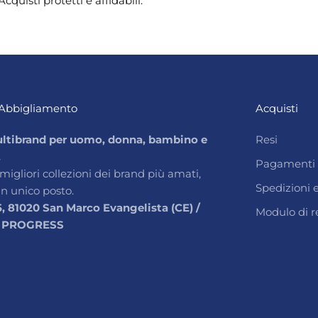
Acquisti protetti e affidabili.
Abbigliamento
Acquisti
ltibrand per uomo, donna, bambino e
Resi
.
Pagamenti
 migliori collezioni dei brand più amati,
Spedizioni
un unico posto.
5, 81020 San Marco Evangelista (CE) /
Modulo di r
 PROGRESS