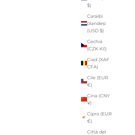
$)
Caraibi
olandesi
(USD $)
Cechia
(CZK Kč)
Ciad (XAF
CFA)
Cile (EUR
€)
Cina (CNY
¥)
Cipro (EUR
€)
Città del