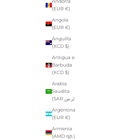
Andorra
(EUR €)
Angola
(EUR €)
Anguilla
(XCD $)
Antigua e
SANDALI
Barbuda
CON DO
P
€
(XCD $)
Arabia
Saudita
(SAR ر.س)
Argentina
(EUR €)
BIRKENSTOCK
Armenia
SANDALI "ARIZONA" KHAKI IN EVA
(AMD դր.)
CON DOPPIA FASCIA REGOLABILE
PREZZO
PREZZO SCONTATO
€55,00
-30%
€38,50