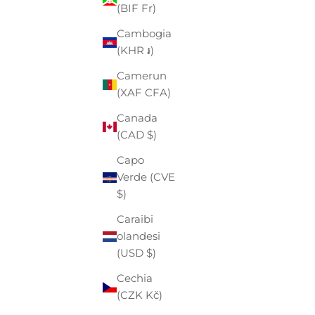
Angola
(BIF Fr)
(EUR €)
Cambogia
Anguilla
(KHR ៛)
(XCD $)
Camerun
Antigua e
(XAF CFA)
Barbuda
Canada
(XCD $)
(CAD $)
Arabia
Capo
Saudita
Verde (CVE
(SAR ر.س)
$)
Argentina
Caraibi
(EUR €)
olandesi
Armenia
(USD $)
(AMD դր.)
Cechia
Aruba
(CZK Kč)
(AWG ƒ)