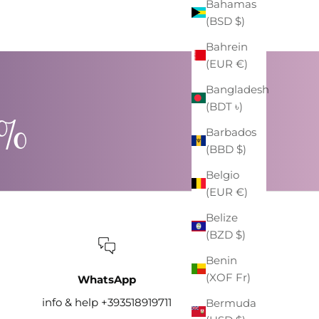
Bahamas
(BSD $)
Bahrein
(EUR €)
Bangladesh
(BDT ৳)
0%
Barbados
(BBD $)
Belgio
(EUR €)
Belize
(BZD $)
Benin
(XOF Fr)
WhatsApp
info & help +393518919711
Bermuda