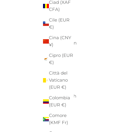
Ciad (XAF
Australia
CFA)
(AUD $)
Cile (EUR
Austria
€)
(EUR €)
Cina (CNY
Azerbaigian
¥)
(AZN ₼)
Cipro (EUR
Bahamas
€)
(BSD $)
Città del
Bahrein
Vaticano
(EUR €)
(EUR €)
Bangladesh
Colombia
(BDT ৳)
(EUR €)
Barbados
Comore
(BBD $)
(KMF Fr)
Belgio