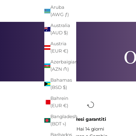
Aruba
(AWG ƒ)
Australia
(AUD $)
Austria
O
(EUR €)
Azerbaigian
(AZN ₼)
Bahamas
(BSD $)
Bahrein
(EUR €)
Bangladesh
Resi garantiti
(BDT ৳)
Hai 14 giorni
Barbados