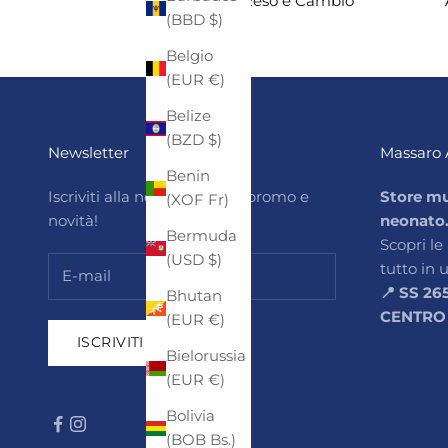
Reso e Cambio
(BBD $)
Belgio
(EUR €)
Belize
(BZD $)
Newsletter
Massaro 
Benin
Iscriviti alla newsletter per promo e
Store mu
(XOF Fr)
novità!
neonato
Bermuda
Scopri le
(USD $)
tutto in 
📍 SS 26
Bhutan
CENTRO
(EUR €)
ISCRIVITI
Bielorussia
(EUR €)
Bolivia
(BOB Bs.)