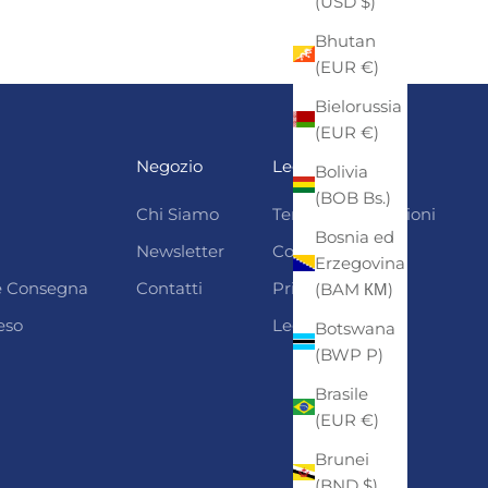
(USD $)
Bhutan
(EUR €)
Bielorussia
(EUR €)
Negozio
Legali
Bolivia
(BOB Bs.)
Chi Siamo
Termini e condizioni
Bosnia ed
Newsletter
Cookie Policy
Erzegovina
 e Consegna
Contatti
Privacy
(BAM КМ)
eso
Legal Notice
Botswana
(BWP P)
Brasile
(EUR €)
Brunei
(BND $)