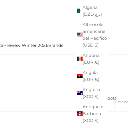
Algeria
(DZD د.ج)
Altre isole
americane
del Pacifico
(USD $)
ta
Preview Winter 2026
Brands
Andorra
(EUR €)
Angola
(EUR €)
Anguilla
(XCD $)
4 prodotti
Ordina
Antigua e
Barbuda
(XCD $)
- €38,00