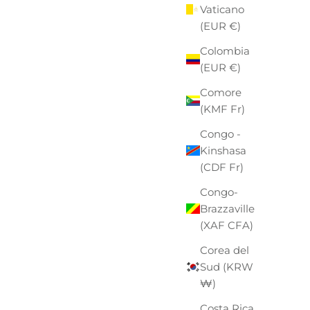
Vaticano
(EUR €)
Colombia
(EUR €)
Comore
(KMF Fr)
Congo -
Kinshasa
(CDF Fr)
Congo-
Brazzaville
(XAF CFA)
Corea del
Sud (KRW
₩)
Costa Rica