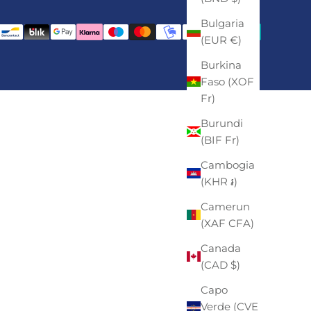
Bulgaria
(EUR €)
Burkina
Faso (XOF
Fr)
Burundi
(BIF Fr)
Cambogia
(KHR ៛)
Camerun
(XAF CFA)
Canada
(CAD $)
Capo
Verde (CVE