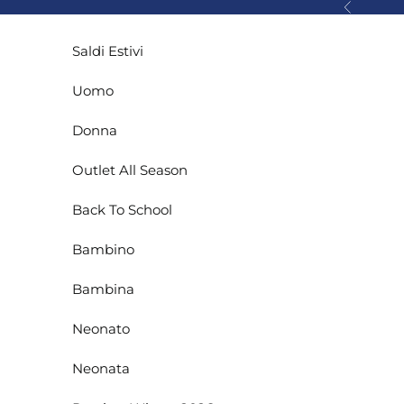
Vai al contenuto
Precedente
Saldi Estivi
Uomo
Donna
Outlet All Season
Back To School
Bambino
Bambina
Neonato
Neonata