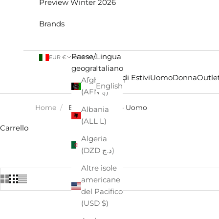
Preview Winter 2026
Brands
Paese/Area
Lingua
EUR €
Italiano
geografica
Italiano
Saldi Estivi
Uomo
Donna
Outlet
Afghanistan
English
(AFN ؋)
Home
/
BIRKENSTOCK - Uomo
Albania
(ALL L)
Carrello
Algeria
(DZD د.ج)
Altre isole
americane
del Pacifico
(USD $)
- €16,50
- €10,00