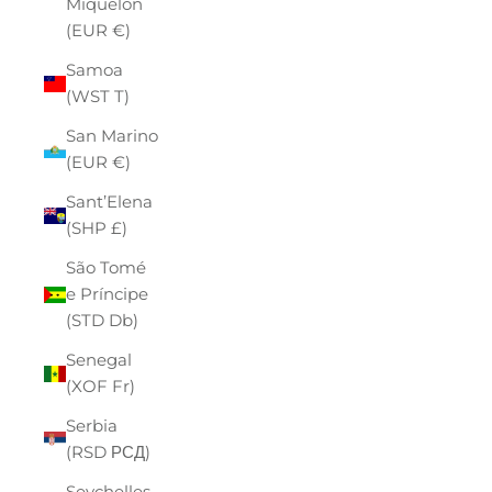
Miquelon
(EUR €)
Samoa
(WST T)
San Marino
(EUR €)
Sant’Elena
(SHP £)
São Tomé
e Príncipe
(STD Db)
Senegal
(XOF Fr)
Serbia
(RSD РСД)
Seychelles