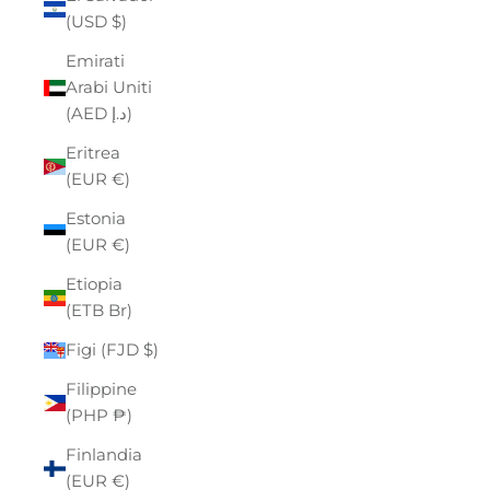
(USD $)
Emirati
Arabi Uniti
(AED د.إ)
Eritrea
(EUR €)
Estonia
(EUR €)
Etiopia
(ETB Br)
Figi (FJD $)
Filippine
(PHP ₱)
Finlandia
(EUR €)