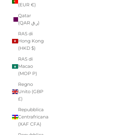
(EUR €)
Qatar
(QAR ر.ق)
RAS di
Hong Kong
(HKD $)
RAS di
Macao
(MOP P)
Regno
Unito (GBP
£)
Repubblica
Centrafricana
(XAF CFA)
Repubblica