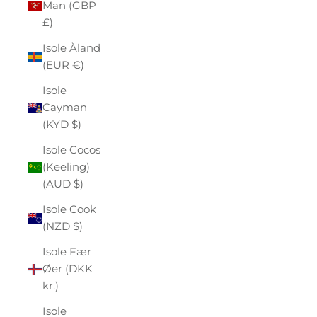
Man (GBP
£)
Isole Åland
(EUR €)
Isole
Cayman
(KYD $)
Isole Cocos
(Keeling)
(AUD $)
Isole Cook
(NZD $)
Isole Fær
Øer (DKK
kr.)
Isole