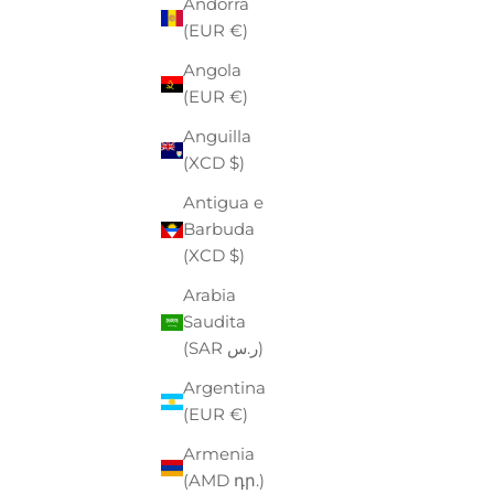
Andorra
(EUR €)
Angola
(EUR €)
Anguilla
(XCD $)
Antigua e
SANDALI
Barbuda
CON DO
P
€
(XCD $)
Arabia
Saudita
(SAR ر.س)
Argentina
(EUR €)
BIRKENSTOCK
Armenia
SANDALI "ARIZONA" KHAKI IN EVA
(AMD դր.)
CON DOPPIA FASCIA REGOLABILE
PREZZO
PREZZO SCONTATO
€55,00
-30%
€38,50