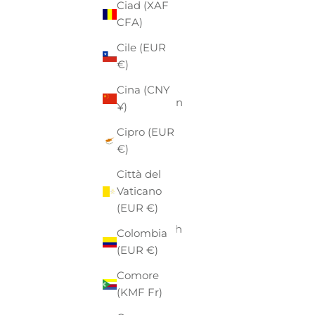
Ciad (XAF
Australia
CFA)
(AUD $)
Cile (EUR
Austria
€)
(EUR €)
Cina (CNY
Azerbaigian
¥)
(AZN ₼)
Cipro (EUR
Bahamas
€)
(BSD $)
Città del
Bahrein
Vaticano
(EUR €)
(EUR €)
Bangladesh
Colombia
(BDT ৳)
(EUR €)
Barbados
Comore
(BBD $)
(KMF Fr)
Belgio