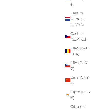
$)
Caraibi
olandesi
(USD $)
Cechia
(CZK Kč)
Ciad (XAF
CFA)
Cile (EUR
€)
Cina (CNY
¥)
Cipro (EUR
€)
Città del