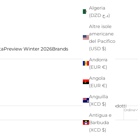
Algeria
(DZD د.ج)
Altre isole
americane
del Pacifico
(USD $)
ta
Preview Winter 2026
Brands
Andorra
(EUR €)
Angola
(EUR €)
Anguilla
(XCD $)
4 prodotti
Ordina
Antigua e
Barbuda
(XCD $)
- €38,00