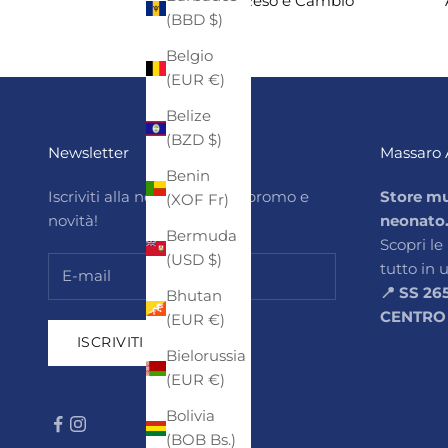
Reso e Cambio
(BBD $)
Belgio
(EUR €)
Belize
(BZD $)
Newsletter
Massaro 
Benin
Iscriviti alla newsletter per promo e
Store mu
(XOF Fr)
novità!
neonato
Bermuda
Scopri le
(USD $)
tutto in 
📍 SS 26
Bhutan
CENTRO
(EUR €)
ISCRIVITI
Bielorussia
(EUR €)
Bolivia
(BOB Bs.)