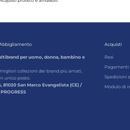
Acquisti protetti e affidabili.
Abbigliamento
Acquisti
ltibrand per uomo, donna, bambino e
Resi
.
Pagamenti
 migliori collezioni dei brand più amati,
Spedizioni
un unico posto.
5, 81020 San Marco Evangelista (CE) /
Modulo di r
 PROGRESS