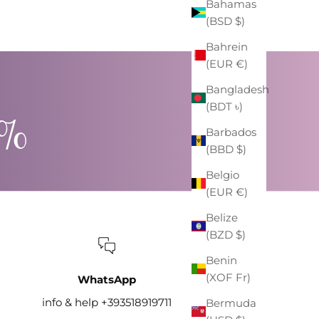
Bahamas
(BSD $)
Bahrein
(EUR €)
Bangladesh
(BDT ৳)
0%
Barbados
(BBD $)
Belgio
(EUR €)
Belize
(BZD $)
Benin
(XOF Fr)
WhatsApp
info & help +393518919711
Bermuda