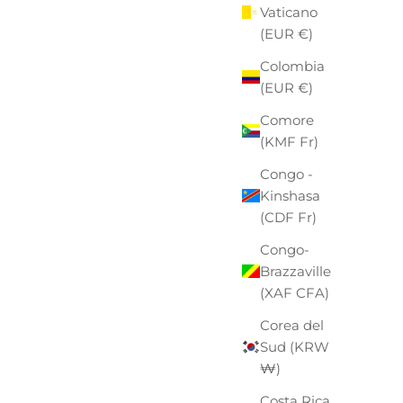
Vaticano
(EUR €)
Colombia
(EUR €)
Comore
(KMF Fr)
Congo -
Kinshasa
(CDF Fr)
Congo-
Brazzaville
(XAF CFA)
Corea del
Sud (KRW
₩)
Costa Rica