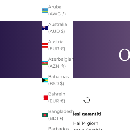
Aruba
(AWG ƒ)
Australia
(AUD $)
Austria
O
(EUR €)
Azerbaigian
(AZN ₼)
Bahamas
(BSD $)
Bahrein
(EUR €)
Bangladesh
Resi garantiti
(BDT ৳)
Hai 14 giorni
Barbados