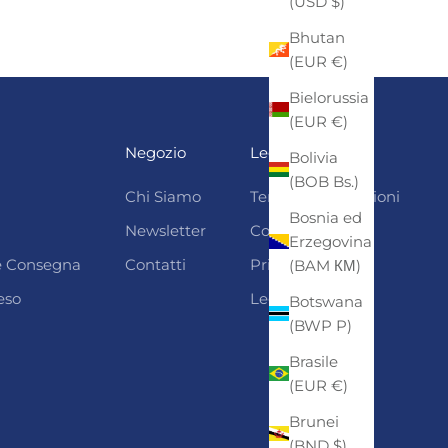
(USD $)
Bhutan
(EUR €)
Bielorussia
(EUR €)
Negozio
Legali
Bolivia
(BOB Bs.)
Chi Siamo
Termini e condizioni
Bosnia ed
Newsletter
Cookie Policy
Erzegovina
 e Consegna
Contatti
Privacy
(BAM КМ)
eso
Legal Notice
Botswana
(BWP P)
Brasile
(EUR €)
Brunei
(BND $)