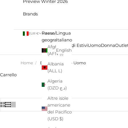
Preview Winter 2026
Brands
Paese/Area
Lingua
EUR €
Italiano
geografica
Italiano
Saldi Estivi
Uomo
Donna
Outlet
Afghanistan
English
(AFN ؋)
Home
/
BIRKENSTOCK - Uomo
Albania
(ALL L)
Carrello
Algeria
(DZD د.ج)
Altre isole
americane
del Pacifico
(USD $)
- €16,50
- €10,00