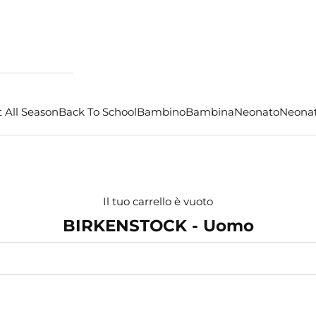
 All Season
Back To School
Bambino
Bambina
Neonato
Neona
Il tuo carrello è vuoto
BIRKENSTOCK - Uomo
- €16,50