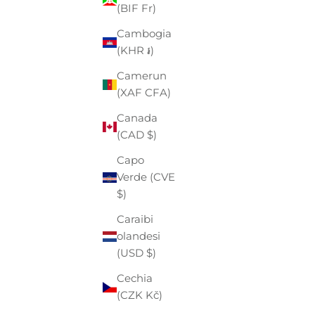
Angola
(BIF Fr)
(EUR €)
Cambogia
Anguilla
(KHR ៛)
(XCD $)
Camerun
Antigua e
(XAF CFA)
Barbuda
Canada
(XCD $)
(CAD $)
Arabia
Capo
Saudita
Verde (CVE
(SAR ر.س)
$)
Argentina
Caraibi
(EUR €)
olandesi
Armenia
(USD $)
(AMD դր.)
Cechia
Aruba
(CZK Kč)
(AWG ƒ)