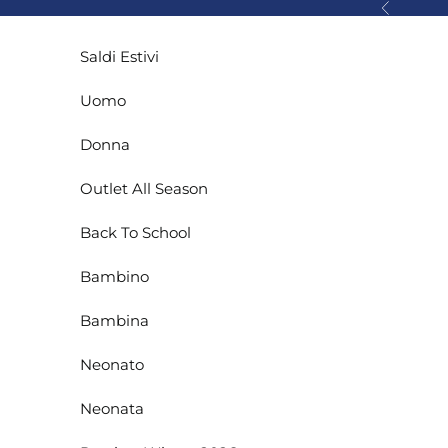
Vai al contenuto
Precedente
Saldi Estivi
Uomo
Donna
Outlet All Season
Back To School
Bambino
Bambina
Neonato
Neonata