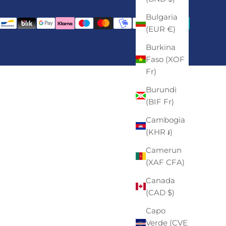
Bulgaria
(EUR €)
Burkina
Faso (XOF
Fr)
Burundi
(BIF Fr)
Cambogia
(KHR ៛)
Camerun
(XAF CFA)
Canada
(CAD $)
Capo
Verde (CVE