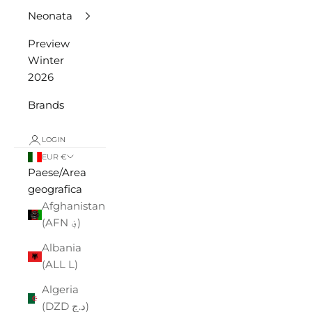
Neonata
Preview
Winter
2026
Brands
LOGIN
EUR €
Paese/Area
geografica
Afghanistan
(AFN ؋)
Albania
(ALL L)
Algeria
(DZD د.ج)