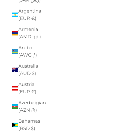
Argentina
(EUR €)
Armenia
(AMD դր.)
Aruba
(AWG ƒ)
Australia
(AUD $)
Austria
(EUR €)
Azerbaigian
(AZN ₼)
Bahamas
(BSD $)