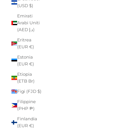
(USD $)
Emirati
Arabi Uniti
(AED د.إ)
Eritrea
(EUR €)
Estonia
(EUR €)
Etiopia
(ETB Br)
Figi (FJD $)
Filippine
(PHP ₱)
Finlandia
(EUR €)