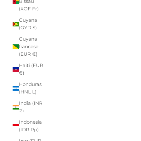
Bissau
(XOF Fr)
Guyana
(GYD $)
Guyana
francese
(EUR €)
Haiti (EUR
€)
Honduras
(HNL L)
India (INR
₹)
Indonesia
(IDR Rp)
Iraq (EUR