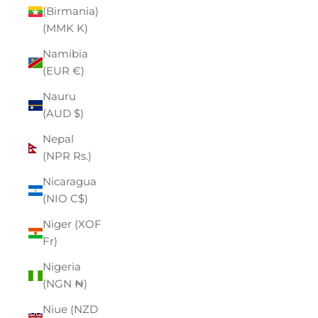
(Birmania)
(MMK K)
Namibia
(EUR €)
Nauru
(AUD $)
Nepal
(NPR Rs.)
Nicaragua
(NIO C$)
Niger (XOF
Fr)
Nigeria
(NGN ₦)
Niue (NZD