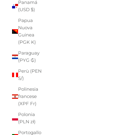
Panamá
(USD $)
Papua
Nuova
Guinea
(PGK K)
Paraguay
(PYG ₲)
Perù (PEN
S/)
Polinesia
francese
(XPF Fr)
Polonia
(PLN zł)
Portogallo