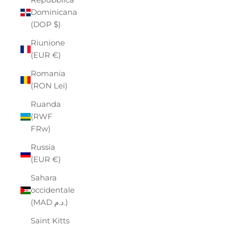
Dominicana
(DOP $)
Riunione
(EUR €)
Romania
(RON Lei)
Ruanda
(RWF
FRw)
Russia
(EUR €)
Sahara
occidentale
(MAD د.م.)
Saint Kitts