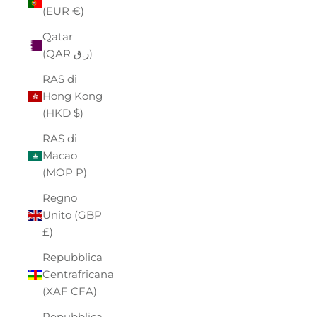
(EUR €)
Qatar
(QAR ر.ق)
RAS di
Hong Kong
(HKD $)
RAS di
Macao
(MOP P)
Regno
Unito (GBP
£)
Repubblica
Centrafricana
(XAF CFA)
Repubblica