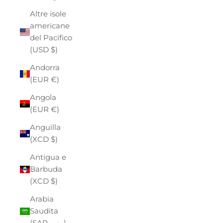
Altre isole
americane
del Pacifico
(USD $)
Andorra
(EUR €)
Angola
(EUR €)
Anguilla
(XCD $)
Antigua e
Barbuda
(XCD $)
Arabia
Saudita
(SAR ر.س)