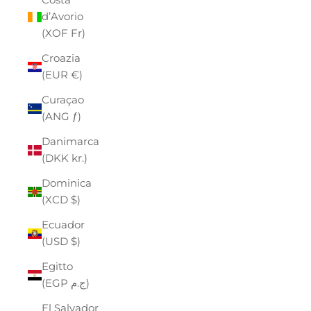
d’Avorio
(XOF Fr)
Croazia
(EUR €)
Curaçao
(ANG ƒ)
Danimarca
(DKK kr.)
Dominica
(XCD $)
Ecuador
(USD $)
Egitto
(EGP ج.م)
El Salvador