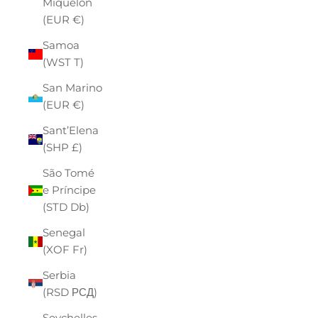
Miquelon
(EUR €)
Samoa
(WST T)
San Marino
(EUR €)
Sant’Elena
(SHP £)
São Tomé
e Príncipe
(STD Db)
Senegal
(XOF Fr)
Serbia
(RSD РСД)
Seychelles