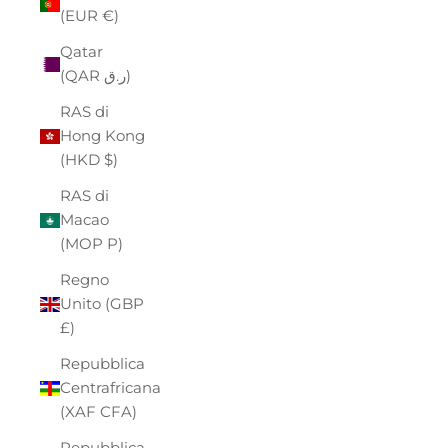
(EUR €)
Qatar
(QAR ر.ق)
RAS di
Hong Kong
(HKD $)
RAS di
Macao
(MOP P)
Regno
Unito (GBP
£)
Repubblica
Centrafricana
(XAF CFA)
Repubblica