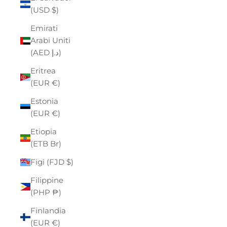
(USD $)
Emirati
Arabi Uniti
(AED د.إ)
Eritrea
(EUR €)
Estonia
(EUR €)
Etiopia
(ETB Br)
Figi (FJD $)
Filippine
(PHP ₱)
Finlandia
(EUR €)