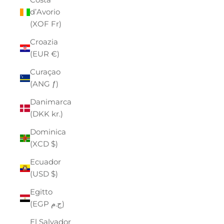
d’Avorio
(XOF Fr)
Croazia
(EUR €)
Curaçao
(ANG ƒ)
Danimarca
(DKK kr.)
Dominica
(XCD $)
Ecuador
(USD $)
Egitto
(EGP ج.م)
El Salvador