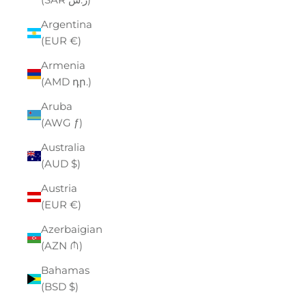
Argentina
(EUR €)
Armenia
(AMD դր.)
Aruba
(AWG ƒ)
Australia
(AUD $)
Austria
(EUR €)
Azerbaigian
(AZN ₼)
Bahamas
(BSD $)