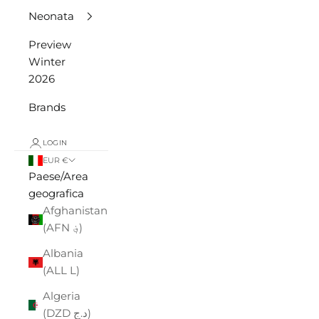
Neonata
Preview
Winter
2026
Brands
LOGIN
EUR €
Paese/Area
geografica
Afghanistan
(AFN ؋)
Albania
(ALL L)
Algeria
(DZD د.ج)