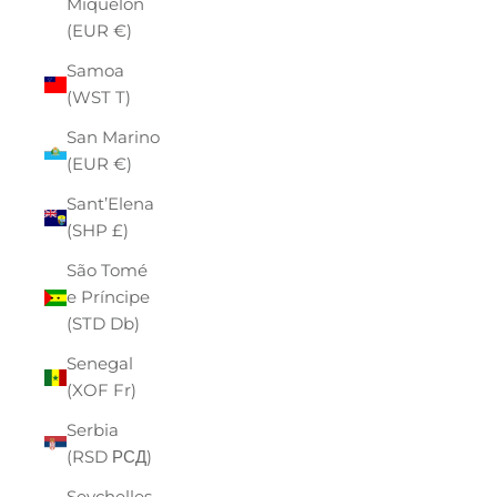
Miquelon
(EUR €)
Samoa
(WST T)
San Marino
(EUR €)
Sant’Elena
(SHP £)
São Tomé
e Príncipe
(STD Db)
Senegal
(XOF Fr)
Serbia
(RSD РСД)
Seychelles