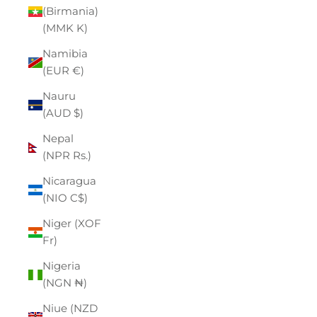
(Birmania)
(MMK K)
Namibia
(EUR €)
Nauru
(AUD $)
Nepal
(NPR Rs.)
Nicaragua
(NIO C$)
Niger (XOF
Fr)
Nigeria
(NGN ₦)
Niue (NZD