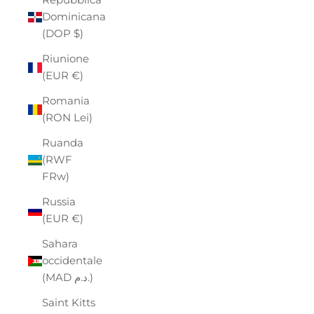
Dominicana
(DOP $)
Riunione
(EUR €)
Romania
(RON Lei)
Ruanda
(RWF
FRw)
Russia
(EUR €)
Sahara
occidentale
(MAD د.م.)
Saint Kitts