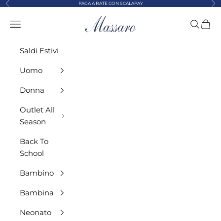
Precedente
Suc
Vai al contenuto
PAGA A RATE CON SCALAPAY
MASSARO ABBIGLIAMENTO
Menù
Cerca
Carre
Saldi Estivi
Uomo
Donna
Outlet All
Season
Back To
School
Bambino
Bambina
Neonato