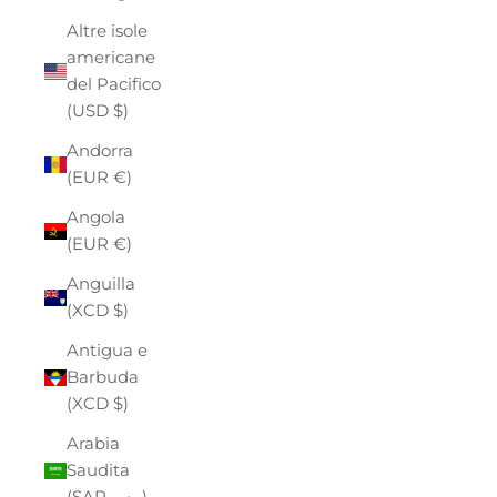
Altre isole
americane
del Pacifico
(USD $)
Andorra
(EUR €)
Angola
(EUR €)
Anguilla
(XCD $)
Antigua e
Barbuda
(XCD $)
Arabia
Saudita
(SAR ر.س)