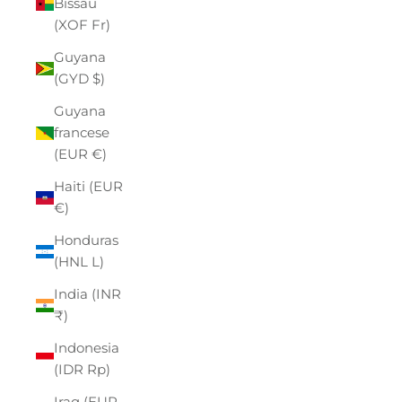
Bissau
(XOF Fr)
Guyana
(GYD $)
Guyana
francese
(EUR €)
Haiti (EUR
€)
Honduras
(HNL L)
India (INR
₹)
Indonesia
(IDR Rp)
Iraq (EUR