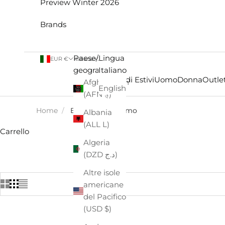
Preview Winter 2026
Brands
Paese/Area
Lingua
EUR €
Italiano
geografica
Italiano
Saldi Estivi
Uomo
Donna
Outlet
Afghanistan
English
(AFN ؋)
Home
/
BLASTOFF - Uomo
Albania
(ALL L)
Carrello
Algeria
(DZD د.ج)
Altre isole
americane
del Pacifico
(USD $)
- €140,00
- €172,00