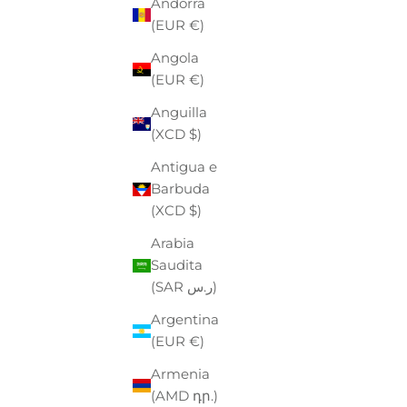
Andorra
(EUR €)
Angola
(EUR €)
Anguilla
(XCD $)
Antigua e
Barbuda
(XCD $)
Arabia
Saudita
(SAR ر.س)
Argentina
(EUR €)
BLASTOFF
Armenia
GIACCA UOMO
(AMD դր.)
PREZZO
PREZZO SCONTATO
PR
€350,00
-40%
€210,00
€4