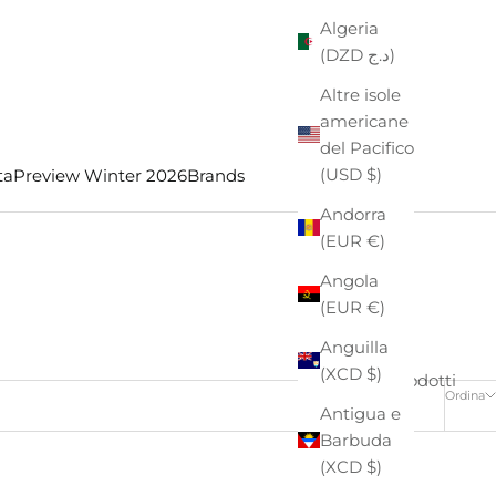
Algeria
(DZD د.ج)
Altre isole
americane
del Pacifico
(USD $)
ta
Preview Winter 2026
Brands
Andorra
(EUR €)
Angola
(EUR €)
Anguilla
(XCD $)
2 prodotti
Ordina
Antigua e
Barbuda
(XCD $)