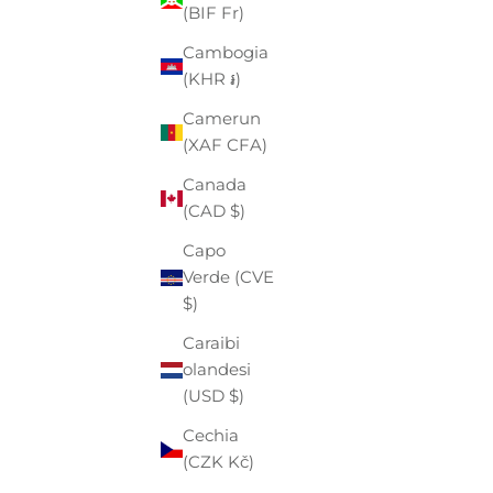
Angola
(BIF Fr)
(EUR €)
Cambogia
Anguilla
(KHR ៛)
(XCD $)
Camerun
Antigua e
(XAF CFA)
Barbuda
Canada
(XCD $)
(CAD $)
Arabia
Capo
Saudita
Verde (CVE
(SAR ر.س)
$)
Argentina
Caraibi
(EUR €)
olandesi
Armenia
(USD $)
(AMD դր.)
Cechia
Aruba
(CZK Kč)
(AWG ƒ)