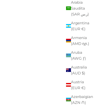
Arabia
Saudita
(SAR ر.س)
Argentina
(EUR €)
Armenia
(AMD դր.)
Aruba
(AWG ƒ)
Australia
(AUD $)
Austria
(EUR €)
Azerbaigian
(AZN ₼)