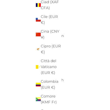
Ciad (XAF
Australia
CFA)
(AUD $)
Cile (EUR
Austria
€)
(EUR €)
Cina (CNY
Azerbaigian
¥)
(AZN ₼)
Cipro (EUR
Bahamas
€)
(BSD $)
Città del
Bahrein
Vaticano
(EUR €)
(EUR €)
Bangladesh
Colombia
(BDT ৳)
(EUR €)
Barbados
Comore
(BBD $)
(KMF Fr)
Belgio