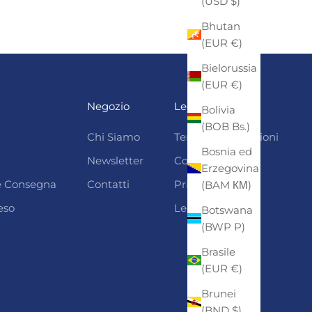
(USD $)
Bhutan
(EUR €)
Bielorussia
(EUR €)
Negozio
Legali
Bolivia
(BOB Bs.)
Chi Siamo
Termini e condizioni
Bosnia ed
Newsletter
Cookie Policy
Erzegovina
 e Consegna
Contatti
Privacy
(BAM КМ)
eso
Legal Notice
Botswana
(BWP P)
Brasile
(EUR €)
Brunei
(BND $)