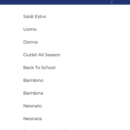
Vai al contenuto
Precedente
Saldi Estivi
Uomo
Donna
Outlet All Season
Back To School
Bambino
Bambina
Neonato
Neonata