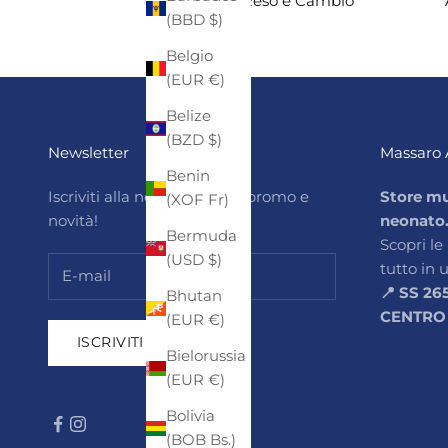
Reso e Cambio
(BBD $)
Belgio
(EUR €)
Belize
(BZD $)
Newsletter
Massaro 
Benin
Iscriviti alla newsletter per promo e
Store mu
(XOF Fr)
novità!
neonato
Bermuda
Scopri le
(USD $)
tutto in 
📍 SS 26
Bhutan
CENTRO
(EUR €)
ISCRIVITI
Bielorussia
(EUR €)
Bolivia
(BOB Bs.)