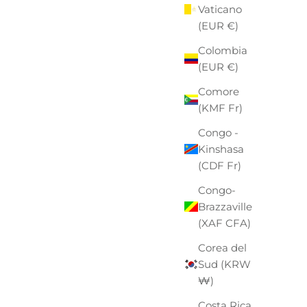
Vaticano
(EUR €)
Colombia
(EUR €)
Comore
(KMF Fr)
Congo -
Kinshasa
(CDF Fr)
Congo-
Brazzaville
(XAF CFA)
Corea del
Sud (KRW
₩)
Costa Rica