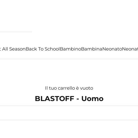
 All Season
Back To School
Bambino
Bambina
Neonato
Neona
Il tuo carrello è vuoto
BLASTOFF - Uomo