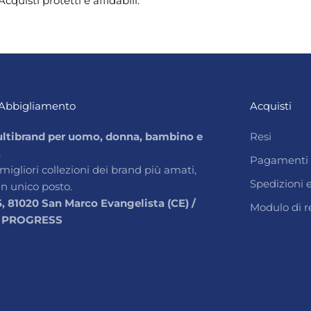
Acquisti protetti e affidabili.
Abbigliamento
Acquisti
ltibrand per uomo, donna, bambino e
Resi
.
Pagamenti
 migliori collezioni dei brand più amati,
Spedizioni
un unico posto.
5, 81020 San Marco Evangelista (CE) /
Modulo di r
 PROGRESS