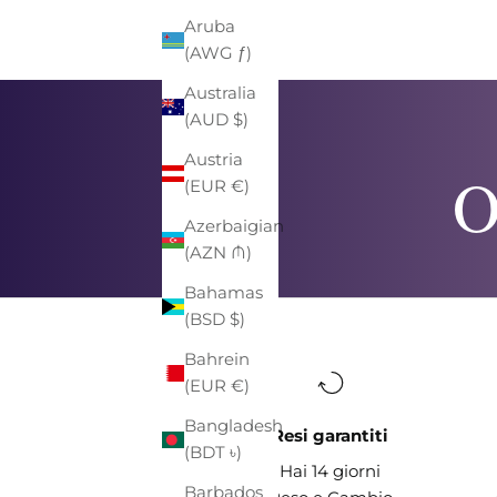
Aruba
(AWG ƒ)
Australia
(AUD $)
Austria
O
(EUR €)
Azerbaigian
(AZN ₼)
Bahamas
(BSD $)
Bahrein
(EUR €)
Bangladesh
Resi garantiti
(BDT ৳)
Hai 14 giorni
Barbados