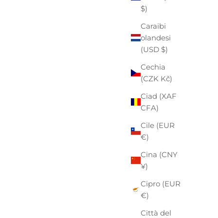
$)
Caraibi
olandesi
(USD $)
Cechia
(CZK Kč)
Ciad (XAF
CFA)
Cile (EUR
€)
Cina (CNY
¥)
Cipro (EUR
€)
Città del