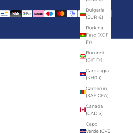
Bulgaria
(EUR €)
Burkina
Faso (XOF
Fr)
Burundi
(BIF Fr)
Cambogia
(KHR ៛)
Camerun
(XAF CFA)
Canada
(CAD $)
Capo
Verde (CVE