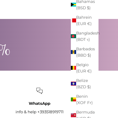
Bahamas
(BSD $)
Bahrein
(EUR €)
Bangladesh
(BDT ৳)
0%
Barbados
(BBD $)
Belgio
(EUR €)
Belize
(BZD $)
Benin
(XOF Fr)
WhatsApp
info & help +393518919711
Bermuda