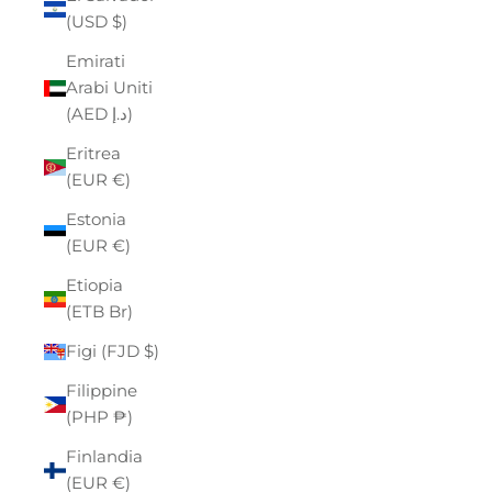
(USD $)
Emirati
Arabi Uniti
(AED د.إ)
Eritrea
(EUR €)
Estonia
(EUR €)
Etiopia
(ETB Br)
Figi (FJD $)
Filippine
(PHP ₱)
Finlandia
(EUR €)