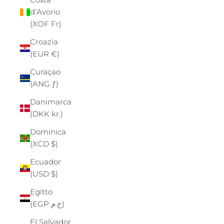
d’Avorio
(XOF Fr)
Croazia
(EUR €)
Curaçao
(ANG ƒ)
Danimarca
(DKK kr.)
Dominica
(XCD $)
Ecuador
(USD $)
Egitto
(EGP ج.م)
El Salvador