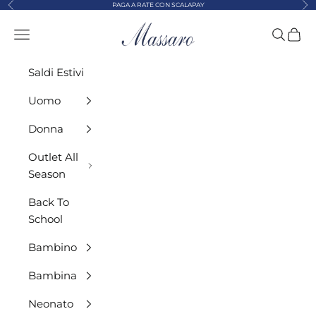
Precedente
Suc
Vai al contenuto
PAGA A RATE CON SCALAPAY
MASSARO ABBIGLIAMENTO
Menù
Cerca
Carre
Saldi Estivi
Uomo
Donna
Outlet All
Season
Back To
School
Bambino
Bambina
Neonato