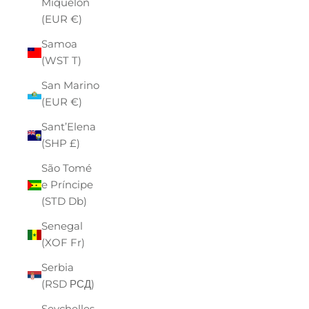
Miquelon
(EUR €)
Samoa
(WST T)
San Marino
(EUR €)
Sant’Elena
(SHP £)
São Tomé
e Príncipe
(STD Db)
Senegal
(XOF Fr)
Serbia
(RSD РСД)
Seychelles