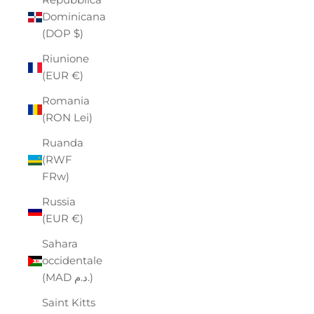
Dominicana
(DOP $)
Riunione
(EUR €)
Romania
(RON Lei)
Ruanda
(RWF
FRw)
Russia
(EUR €)
Sahara
occidentale
(MAD د.م.)
Saint Kitts