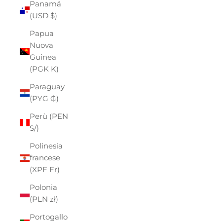
Panamá
(USD $)
Papua
Nuova
Guinea
(PGK K)
Paraguay
(PYG ₲)
Perù (PEN
S/)
Polinesia
francese
(XPF Fr)
Polonia
(PLN zł)
Portogallo