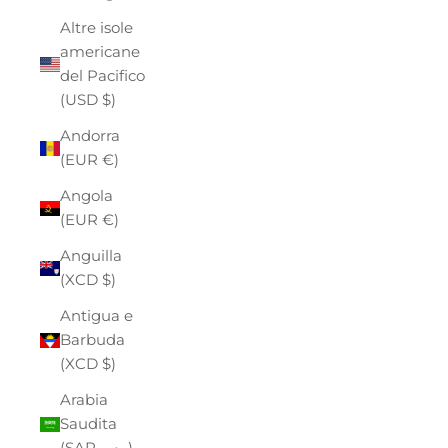
Altre isole
americane
del Pacifico
(USD $)
Andorra
(EUR €)
Angola
(EUR €)
Anguilla
(XCD $)
Antigua e
Barbuda
(XCD $)
Arabia
Saudita
(SAR ر.س)