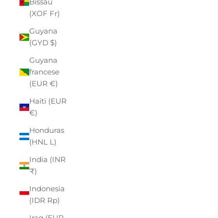
Bissau
(XOF Fr)
Guyana
(GYD $)
Guyana
francese
(EUR €)
Haiti (EUR
€)
Honduras
(HNL L)
India (INR
₹)
Indonesia
(IDR Rp)
Iraq (EUR