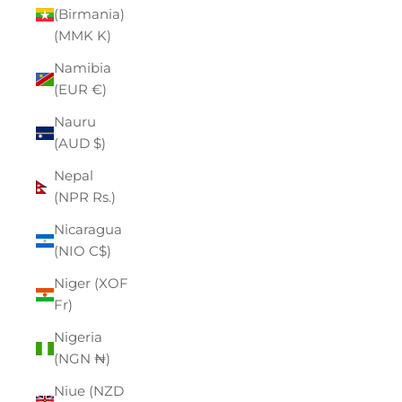
(Birmania)
(MMK K)
Namibia
(EUR €)
Nauru
(AUD $)
Nepal
(NPR Rs.)
Nicaragua
(NIO C$)
Niger (XOF
Fr)
Nigeria
(NGN ₦)
Niue (NZD