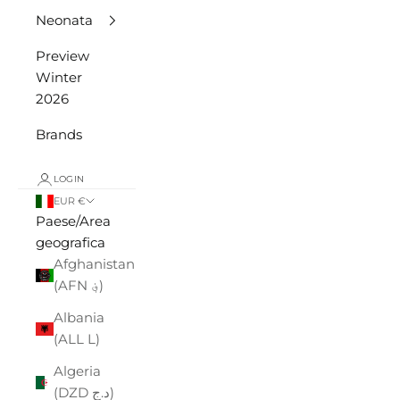
Neonata
Preview
Winter
2026
Brands
LOGIN
EUR €
Paese/Area
geografica
Afghanistan
(AFN ؋)
Albania
(ALL L)
Algeria
(DZD د.ج)