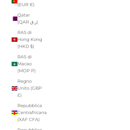
(EUR €)
Qatar
(QAR ر.ق)
RAS di
Hong Kong
(HKD $)
RAS di
Macao
(MOP P)
Regno
Unito (GBP
£)
Repubblica
Centrafricana
(XAF CFA)
Repubblica