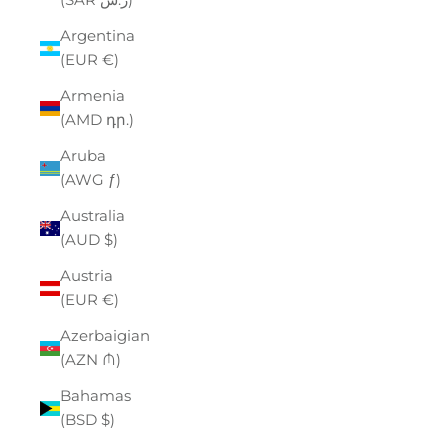
Argentina
(EUR €)
Armenia
(AMD դր.)
Aruba
(AWG ƒ)
Australia
(AUD $)
Austria
(EUR €)
Azerbaigian
(AZN ₼)
Bahamas
(BSD $)