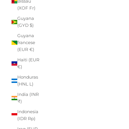
Bissau
(XOF Fr)
Guyana
(GYD $)
Guyana
francese
(EUR €)
Haiti (EUR
€)
Honduras
(HNL L)
India (INR
₹)
Indonesia
(IDR Rp)
Iraq (EUR