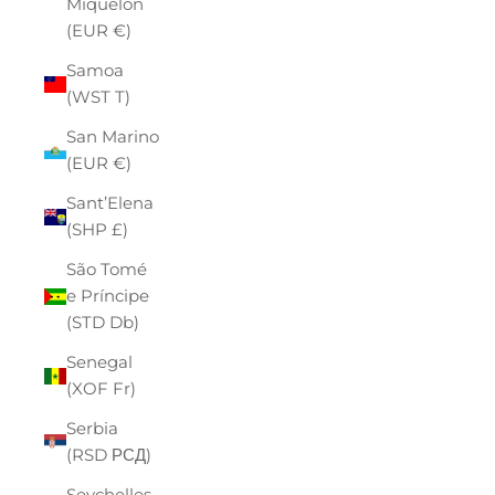
Miquelon
(EUR €)
Samoa
(WST T)
San Marino
(EUR €)
Sant’Elena
(SHP £)
São Tomé
e Príncipe
(STD Db)
Senegal
(XOF Fr)
Serbia
(RSD РСД)
Seychelles