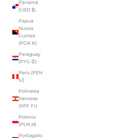
Panamá
(USD $)
Papua
Nuova
Guinea
(PGK K)
Paraguay
(PYG ₲)
Perù (PEN
S/)
Polinesia
francese
(XPF Fr)
Polonia
(PLN zł)
Portogallo