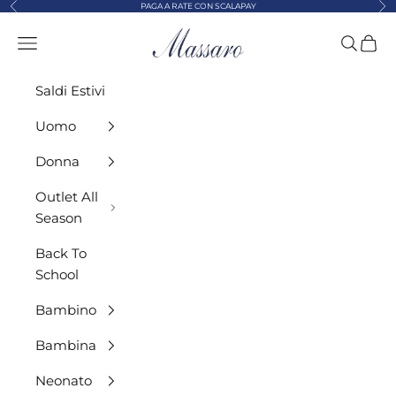
Precedente
Suc
Vai al contenuto
PAGA A RATE CON SCALAPAY
MASSARO ABBIGLIAMENTO
Menù
Cerca
Carre
Saldi Estivi
Uomo
Donna
Outlet All
Season
Back To
School
Bambino
Bambina
Neonato