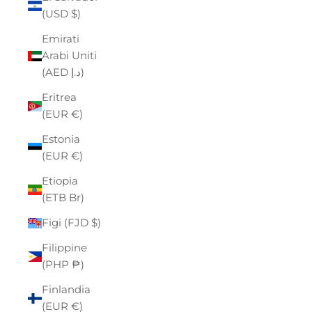
(USD $)
Emirati
Arabi Uniti
(AED د.إ)
Eritrea
(EUR €)
Estonia
(EUR €)
Etiopia
(ETB Br)
Figi (FJD $)
Filippine
(PHP ₱)
Finlandia
(EUR €)