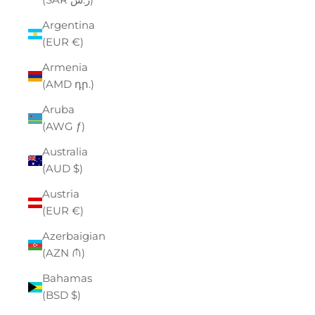
Argentina
(EUR €)
Armenia
(AMD դր.)
Aruba
(AWG ƒ)
Australia
(AUD $)
Austria
(EUR €)
Azerbaigian
(AZN ₼)
Bahamas
(BSD $)