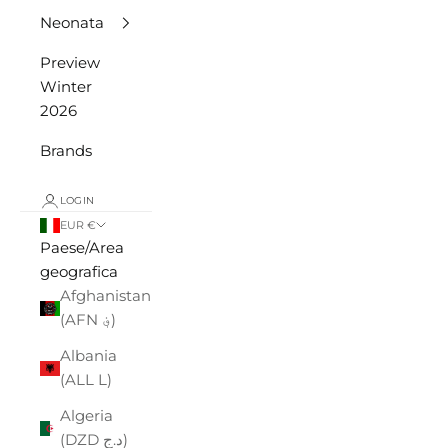
Neonata
Preview
Winter
2026
Brands
LOGIN
EUR €
Paese/Area
geografica
Afghanistan
(AFN ؋)
Albania
(ALL L)
Algeria
(DZD د.ج)