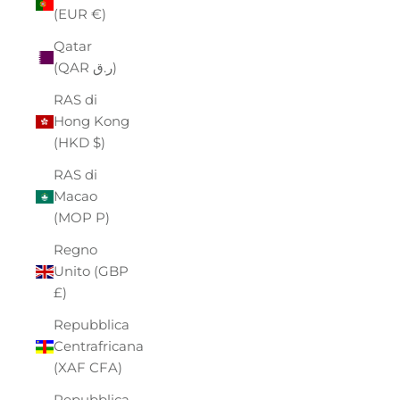
(EUR €)
Qatar
(QAR ر.ق)
RAS di
Hong Kong
(HKD $)
RAS di
Macao
(MOP P)
Regno
Unito (GBP
£)
Repubblica
Centrafricana
(XAF CFA)
Repubblica