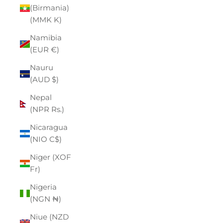
(Birmania)
(MMK K)
Namibia
(EUR €)
Nauru
(AUD $)
Nepal
(NPR Rs.)
Nicaragua
(NIO C$)
Niger (XOF
Fr)
Nigeria
(NGN ₦)
Niue (NZD