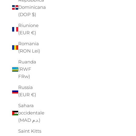
Dominicana
(DOP $)
Riunione
(EUR €)
Romania
(RON Lei)
Ruanda
(RWF
FRw)
Russia
(EUR €)
Sahara
occidentale
(MAD د.م.)
Saint Kitts