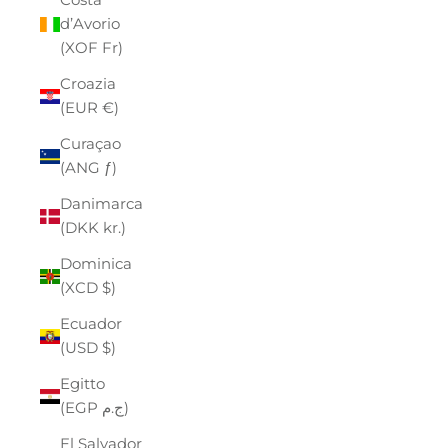
d’Avorio
(XOF Fr)
Croazia
(EUR €)
Curaçao
(ANG ƒ)
Danimarca
(DKK kr.)
Dominica
(XCD $)
Ecuador
(USD $)
Egitto
(EGP ج.م)
El Salvador