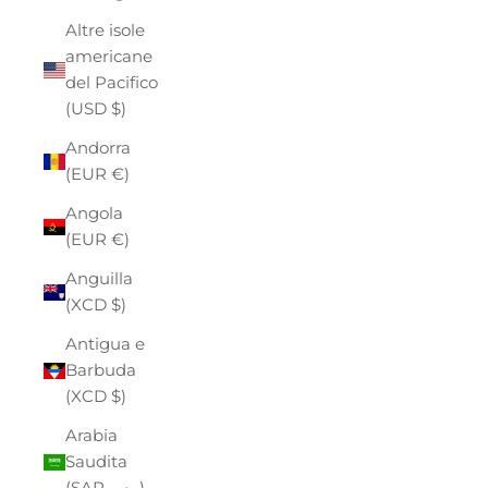
Altre isole
americane
del Pacifico
(USD $)
Andorra
(EUR €)
Angola
(EUR €)
Anguilla
(XCD $)
Antigua e
Barbuda
(XCD $)
Arabia
Saudita
(SAR ر.س)