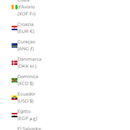
d’Avorio
(XOF Fr)
Croazia
(EUR €)
Curaçao
(ANG ƒ)
Danimarca
(DKK kr.)
Dominica
(XCD $)
Ecuador
(USD $)
Egitto
(EGP ج.م)
El Salvador