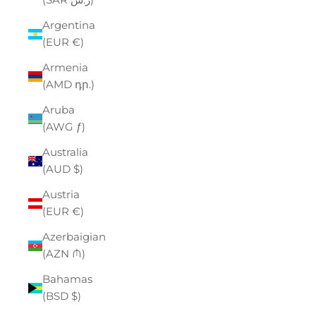
Argentina
(EUR €)
Armenia
(AMD դր.)
Aruba
(AWG ƒ)
Australia
(AUD $)
Austria
(EUR €)
Azerbaigian
(AZN ₼)
Bahamas
(BSD $)