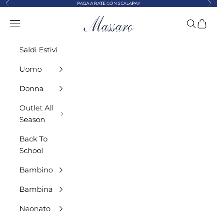
Precedente
Suc
Vai al contenuto
PAGA A RATE CON SCALAPAY
MASSARO ABBIGLIAMENTO
Menù
Cerca
Carre
Saldi Estivi
Uomo
Donna
Outlet All
Season
Back To
School
Bambino
Bambina
Neonato