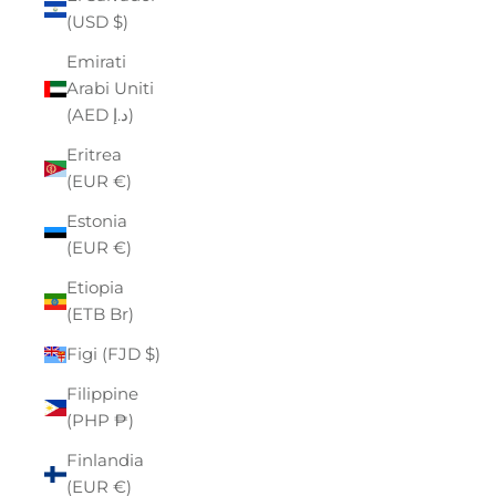
(USD $)
Emirati
Arabi Uniti
(AED د.إ)
Eritrea
(EUR €)
Estonia
(EUR €)
Etiopia
(ETB Br)
Figi (FJD $)
Filippine
(PHP ₱)
Finlandia
(EUR €)