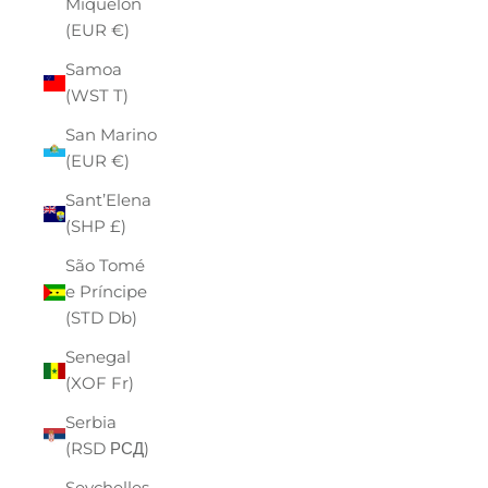
Miquelon
(EUR €)
Samoa
(WST T)
San Marino
(EUR €)
Sant’Elena
(SHP £)
São Tomé
e Príncipe
(STD Db)
Senegal
(XOF Fr)
Serbia
(RSD РСД)
Seychelles