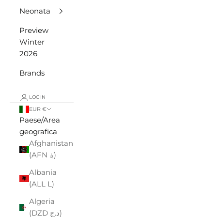
Neonata
Preview
Winter
2026
Brands
LOGIN
EUR €
Paese/Area
geografica
Afghanistan
(AFN ؋)
Albania
(ALL L)
Algeria
(DZD د.ج)