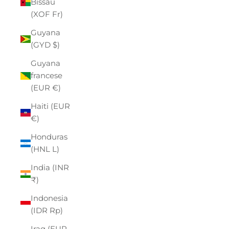
Bissau
(XOF Fr)
Guyana
(GYD $)
Guyana
francese
(EUR €)
Haiti (EUR
€)
Honduras
(HNL L)
India (INR
₹)
Indonesia
(IDR Rp)
Iraq (EUR