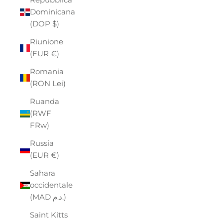
Dominicana
(DOP $)
Riunione
(EUR €)
Romania
(RON Lei)
Ruanda
(RWF
FRw)
Russia
(EUR €)
Sahara
occidentale
(MAD د.م.)
Saint Kitts