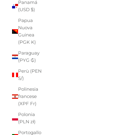
Panamá
(USD $)
Papua
Nuova
Guinea
(PGK K)
Paraguay
(PYG ₲)
Perù (PEN
S/)
Polinesia
francese
(XPF Fr)
Polonia
(PLN zł)
Portogallo