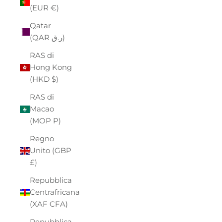
(EUR €)
Qatar
(QAR ر.ق)
RAS di
Hong Kong
(HKD $)
RAS di
Macao
(MOP P)
Regno
Unito (GBP
£)
Repubblica
Centrafricana
(XAF CFA)
Repubblica