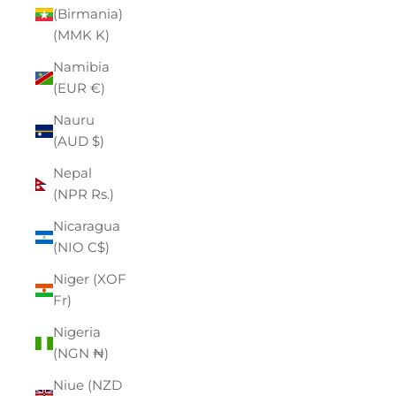
(Birmania)
(MMK K)
Namibia
(EUR €)
Nauru
(AUD $)
Nepal
(NPR Rs.)
Nicaragua
(NIO C$)
Niger (XOF
Fr)
Nigeria
(NGN ₦)
Niue (NZD