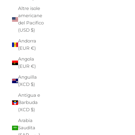
Altre isole
americane
del Pacifico
(USD $)
Andorra
(EUR €)
Angola
(EUR €)
Anguilla
(XCD $)
Antigua e
Barbuda
(XCD $)
Arabia
Saudita
(SAR ر.س)