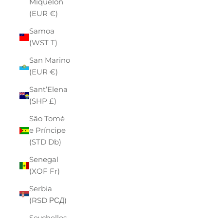
Miquelon
(EUR €)
Samoa
(WST T)
San Marino
(EUR €)
Sant’Elena
(SHP £)
São Tomé
e Príncipe
(STD Db)
Senegal
(XOF Fr)
Serbia
(RSD РСД)
Seychelles