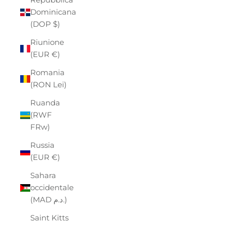
Dominicana
(DOP $)
Riunione
(EUR €)
Romania
(RON Lei)
Ruanda
(RWF
FRw)
Russia
(EUR €)
Sahara
occidentale
(MAD د.م.)
Saint Kitts