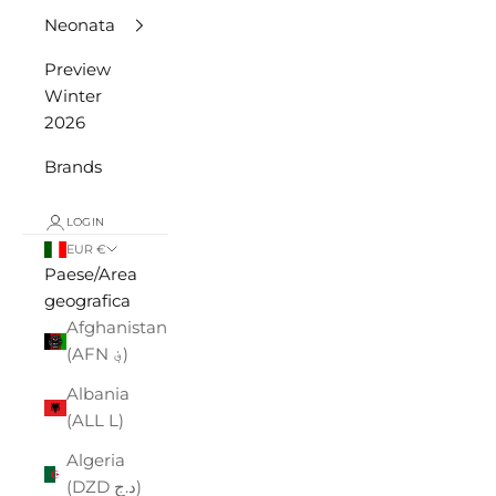
Neonata
Preview
Winter
2026
Brands
LOGIN
EUR €
Paese/Area
geografica
Afghanistan
(AFN ؋)
Albania
(ALL L)
Algeria
(DZD د.ج)