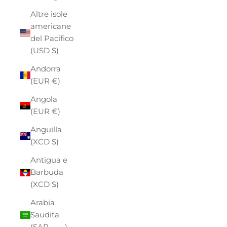
Altre isole
americane
del Pacifico
(USD $)
Andorra
(EUR €)
Angola
(EUR €)
Anguilla
(XCD $)
Antigua e
Barbuda
(XCD $)
Arabia
Saudita
(SAR ر.س)