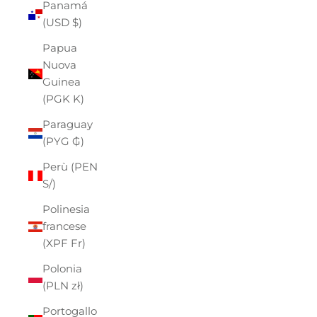
Panamá
(USD $)
Papua
Nuova
Guinea
(PGK K)
Paraguay
(PYG ₲)
Perù (PEN
S/)
Polinesia
francese
(XPF Fr)
Polonia
(PLN zł)
Portogallo