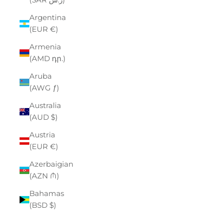
Argentina
(EUR €)
Armenia
(AMD դր.)
Aruba
(AWG ƒ)
Australia
(AUD $)
Austria
(EUR €)
Azerbaigian
(AZN ₼)
Bahamas
(BSD $)