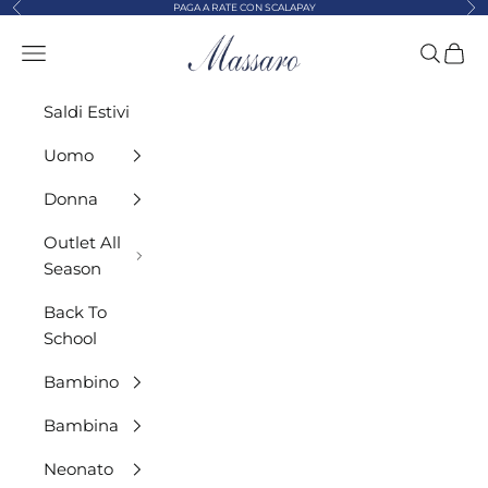
Precedente
Suc
Vai al contenuto
PAGA A RATE CON SCALAPAY
MASSARO ABBIGLIAMENTO
Menù
Cerca
Carre
Saldi Estivi
Uomo
Donna
Outlet All
Season
Back To
School
Bambino
Bambina
Neonato