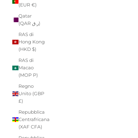
(EUR €)
Qatar
(QAR ر.ق)
RAS di
Hong Kong
(HKD $)
RAS di
Macao
(MOP P)
Regno
Unito (GBP
£)
Repubblica
Centrafricana
(XAF CFA)
Repubblica