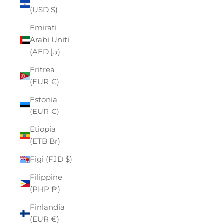
(USD $)
Emirati
Arabi Uniti
(AED د.إ)
Eritrea
(EUR €)
Estonia
(EUR €)
Etiopia
(ETB Br)
Figi (FJD $)
Filippine
(PHP ₱)
Finlandia
(EUR €)