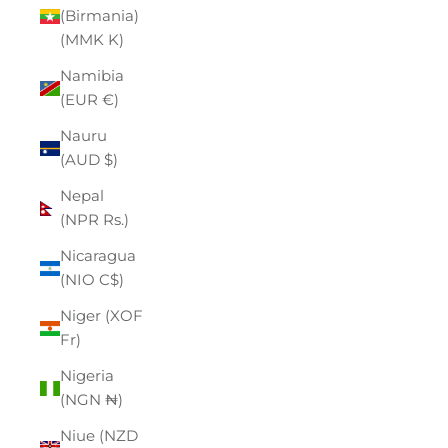
(Birmania)
(MMK K)
Namibia
(EUR €)
Nauru
(AUD $)
Nepal
(NPR Rs.)
Nicaragua
(NIO C$)
Niger (XOF
Fr)
Nigeria
(NGN ₦)
Niue (NZD