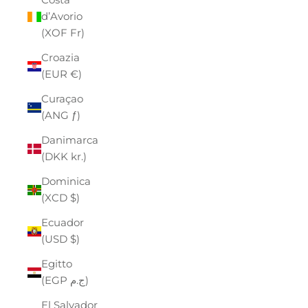
d’Avorio
(XOF Fr)
Croazia
(EUR €)
Curaçao
(ANG ƒ)
Danimarca
(DKK kr.)
Dominica
(XCD $)
Ecuador
(USD $)
Egitto
(EGP ج.م)
El Salvador