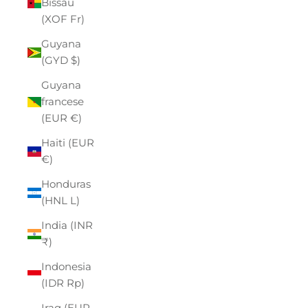
Bissau
(XOF Fr)
Guyana
(GYD $)
Guyana
francese
(EUR €)
Haiti (EUR
€)
Honduras
(HNL L)
India (INR
₹)
Indonesia
(IDR Rp)
Iraq (EUR