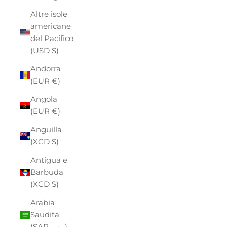
Altre isole
americane
del Pacifico
(USD $)
Andorra
(EUR €)
Angola
(EUR €)
Anguilla
(XCD $)
Antigua e
Barbuda
(XCD $)
Arabia
Saudita
(SAR ر.س)