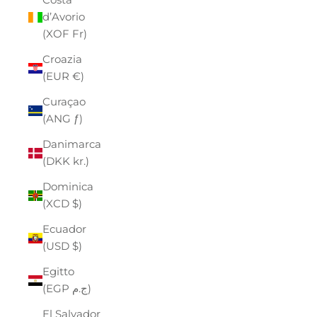
d’Avorio
(XOF Fr)
Croazia
(EUR €)
Curaçao
(ANG ƒ)
Danimarca
(DKK kr.)
Dominica
(XCD $)
Ecuador
(USD $)
Egitto
(EGP ج.م)
El Salvador