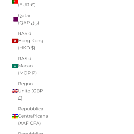
(EUR €)
Qatar
(QAR ر.ق)
RAS di
Hong Kong
(HKD $)
RAS di
Macao
(MOP P)
Regno
Unito (GBP
£)
Repubblica
Centrafricana
(XAF CFA)
Repubblica