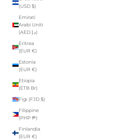
(USD $)
Emirati
Arabi Uniti
(AED د.إ)
Eritrea
(EUR €)
Estonia
(EUR €)
Etiopia
(ETB Br)
Figi (FJD $)
Filippine
(PHP ₱)
Finlandia
(EUR €)