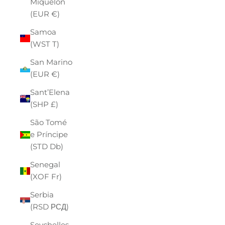
Miquelon
(EUR €)
Samoa
(WST T)
San Marino
(EUR €)
Sant’Elena
(SHP £)
São Tomé
e Príncipe
(STD Db)
Senegal
(XOF Fr)
Serbia
(RSD РСД)
Seychelles