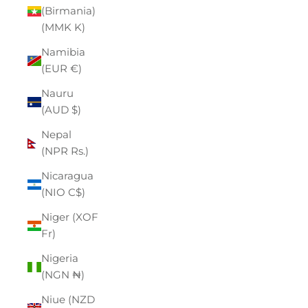
(Birmania)
(MMK K)
Namibia
(EUR €)
Nauru
(AUD $)
Nepal
(NPR Rs.)
Nicaragua
(NIO C$)
Niger (XOF
Fr)
Nigeria
(NGN ₦)
Niue (NZD