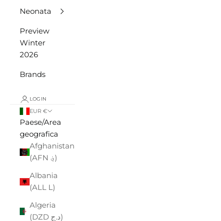
Neonata
Preview
Winter
2026
Brands
LOGIN
EUR €
Paese/Area
geografica
Afghanistan
(AFN ؋)
Albania
(ALL L)
Algeria
(DZD د.ج)