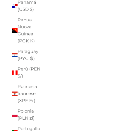
Panamá
(USD $)
Papua
Nuova
Guinea
(PGK K)
Paraguay
(PYG ₲)
Perù (PEN
S/)
Polinesia
francese
(XPF Fr)
Polonia
(PLN zł)
Portogallo