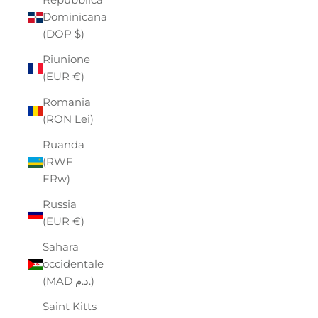
Dominicana
(DOP $)
Riunione
(EUR €)
Romania
(RON Lei)
Ruanda
(RWF
FRw)
Russia
(EUR €)
Sahara
occidentale
(MAD د.م.)
Saint Kitts