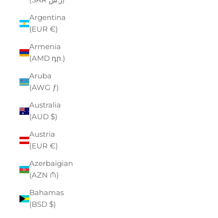
Argentina
(EUR €)
Armenia
(AMD դր.)
Aruba
(AWG ƒ)
Australia
(AUD $)
Austria
(EUR €)
Azerbaigian
(AZN ₼)
Bahamas
(BSD $)