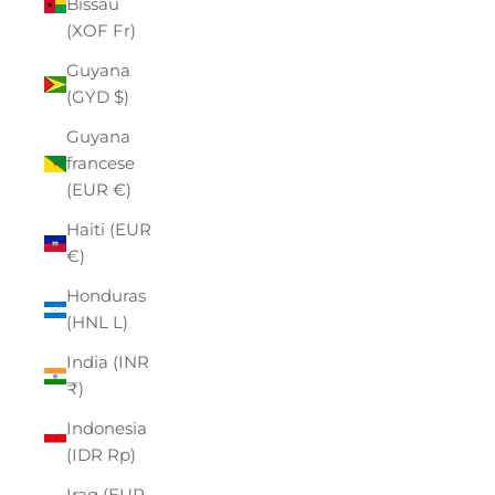
Bissau
(XOF Fr)
Guyana
(GYD $)
Guyana
francese
(EUR €)
Haiti (EUR
€)
Honduras
(HNL L)
India (INR
₹)
Indonesia
(IDR Rp)
Iraq (EUR