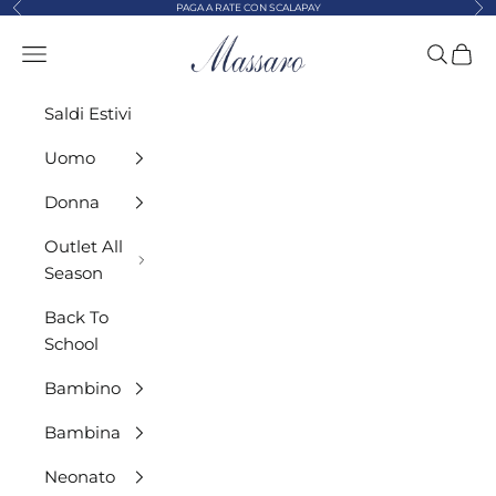
Precedente
Suc
Vai al contenuto
PAGA A RATE CON SCALAPAY
MASSARO ABBIGLIAMENTO
Menù
Cerca
Carre
Saldi Estivi
Uomo
Donna
Outlet All
Season
Back To
School
Bambino
Bambina
Neonato