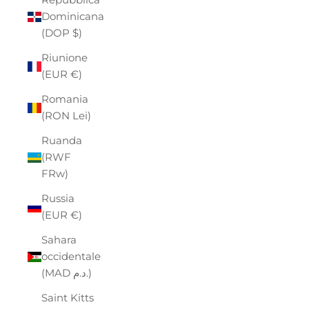
Dominicana
(DOP $)
Riunione
(EUR €)
Romania
(RON Lei)
Ruanda
(RWF
FRw)
Russia
(EUR €)
Sahara
occidentale
(MAD د.م.)
Saint Kitts