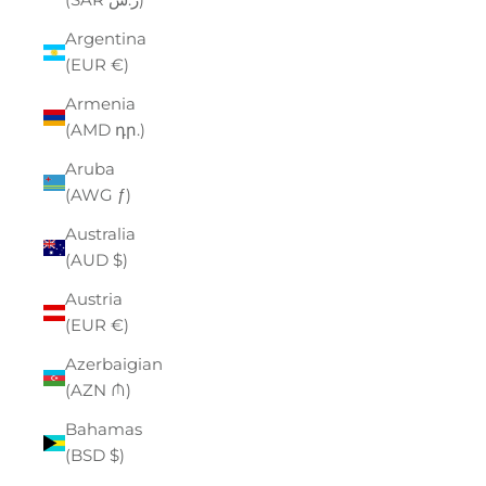
Argentina
(EUR €)
Armenia
(AMD դր.)
Aruba
(AWG ƒ)
Australia
(AUD $)
Austria
(EUR €)
Azerbaigian
(AZN ₼)
Bahamas
(BSD $)