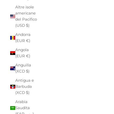
Altre isole
americane
del Pacifico
(USD $)
Andorra
(EUR €)
Angola
(EUR €)
Anguilla
(XCD $)
Antigua e
Barbuda
(XCD $)
Arabia
Saudita
(SAR ر.س)