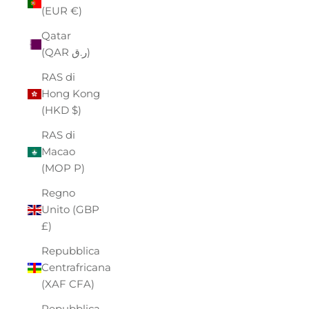
(EUR €)
Qatar
(QAR ر.ق)
RAS di
Hong Kong
(HKD $)
RAS di
Macao
(MOP P)
Regno
Unito (GBP
£)
Repubblica
Centrafricana
(XAF CFA)
Repubblica