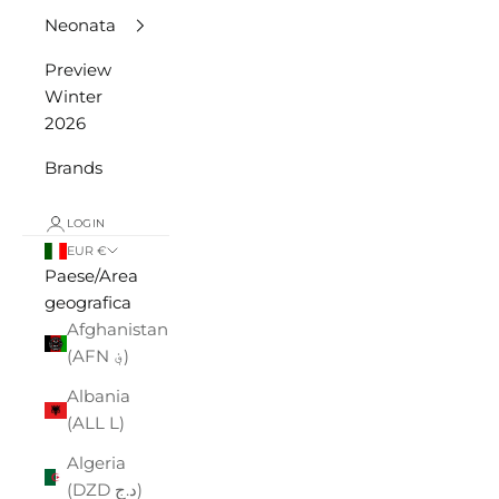
Neonata
Preview
Winter
2026
Brands
LOGIN
EUR €
Paese/Area
geografica
Afghanistan
(AFN ؋)
Albania
(ALL L)
Algeria
(DZD د.ج)