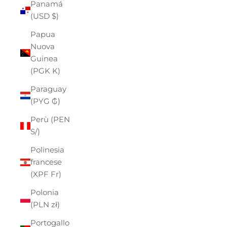
Panamá
(USD $)
Papua
Nuova
Guinea
(PGK K)
Paraguay
(PYG ₲)
Perù (PEN
S/)
Polinesia
francese
(XPF Fr)
Polonia
(PLN zł)
Portogallo