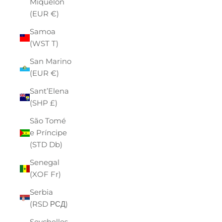
Miquelon
(EUR €)
Samoa
(WST T)
San Marino
(EUR €)
Sant’Elena
(SHP £)
São Tomé
e Príncipe
(STD Db)
Senegal
(XOF Fr)
Serbia
(RSD РСД)
Seychelles