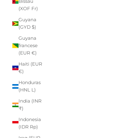
Bissau
(XOF Fr)
Guyana
(GYD $)
Guyana
francese
(EUR €)
Haiti (EUR
€)
Honduras
(HNL L)
India (INR
₹)
Indonesia
(IDR Rp)
Iraq (EUR