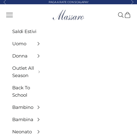
Precedente
Suc
Vai al contenuto
PAGA A RATE CON SCALAPAY
MASSARO ABBIGLIAMENTO
Menù
Cerca
Carre
Saldi Estivi
Uomo
Donna
Outlet All
Season
Back To
School
Bambino
Bambina
Neonato