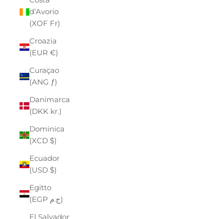
d’Avorio
(XOF Fr)
Croazia
(EUR €)
Curaçao
(ANG ƒ)
Danimarca
(DKK kr.)
Dominica
(XCD $)
Ecuador
(USD $)
Egitto
(EGP ج.م)
El Salvador