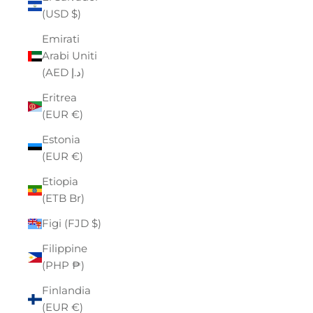
(USD $)
Emirati
Arabi Uniti
(AED د.إ)
Eritrea
(EUR €)
Estonia
(EUR €)
Etiopia
(ETB Br)
Figi (FJD $)
Filippine
(PHP ₱)
Finlandia
(EUR €)