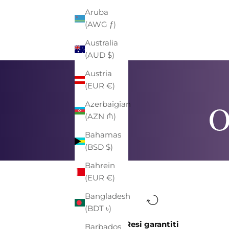
Aruba
(AWG ƒ)
Australia
(AUD $)
Austria
(EUR €)
O
Azerbaigian
(AZN ₼)
Bahamas
(BSD $)
Bahrein
(EUR €)
Bangladesh
(BDT ৳)
Resi garantiti
Barbados