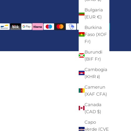
Bulgaria
(EUR €)
Burkina
Faso (XOF
Fr)
Burundi
(BIF Fr)
Cambogia
(KHR ៛)
Camerun
(XAF CFA)
Canada
(CAD $)
Capo
Verde (CVE