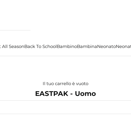
 All Season
Back To School
Bambino
Bambina
Neonato
Neona
Il tuo carrello è vuoto
EASTPAK - Uomo
- €8,00