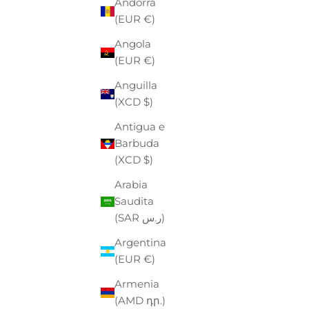
Andorra
(EUR €)
Angola
(EUR €)
Anguilla
(XCD $)
Antigua e
Barbuda
(XCD $)
Arabia
Saudita
EASTPAK
(SAR ر.س)
TROLLEY EASTPAK
PO
PREZZO
PREZZO SCONTATO
P
€130,00
-40%
€78,00
€
Argentina
(EUR €)
Armenia
(AMD դր.)