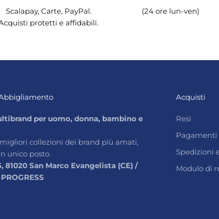
Scalapay, Carte, PayPal.
(24 ore lun-ven)
Acquisti protetti e affidabili.
Abbigliamento
Acquisti
ltibrand per uomo, donna, bambino e
Resi
.
Pagamenti
 migliori collezioni dei brand più amati,
Spedizioni
un unico posto.
5, 81020 San Marco Evangelista (CE) /
Modulo di r
 PROGRESS