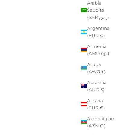
Arabia
Saudita
(SAR ر.س)
Argentina
(EUR €)
Armenia
(AMD դր.)
Aruba
(AWG ƒ)
Australia
(AUD $)
PAK
Austria
ZO SCONTATO
00
(EUR €)
Azerbaigian
(AZN ₼)
EASTPAK