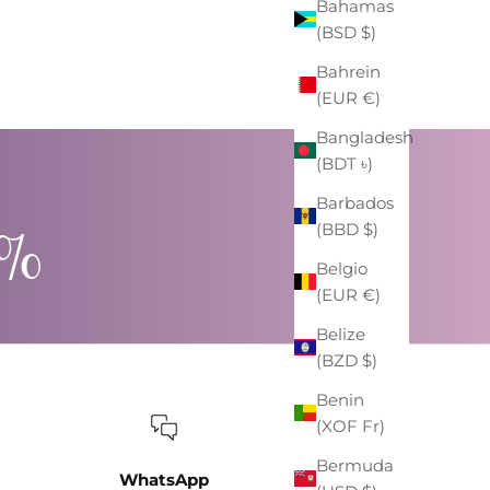
Bahamas
ZAINO EASTPAK "PADDED PAK'R"
(BSD $)
BLU NAVY
PREZZO
PREZZO SCONTATO
€59,00
-41%
€35,00
Bahrein
(EUR €)
Bangladesh
(BDT ৳)
Barbados
0%
(BBD $)
Belgio
(EUR €)
Belize
(BZD $)
Benin
(XOF Fr)
Bermuda
WhatsApp