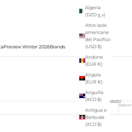
Algeria
(DZD د.ج)
Altre isole
americane
del Pacifico
(USD $)
ta
Preview Winter 2026
Brands
Andorra
(EUR €)
Angola
(EUR €)
Anguilla
(XCD $)
4 prodotti
Ordina
Antigua e
Barbuda
(XCD $)
- €24,00