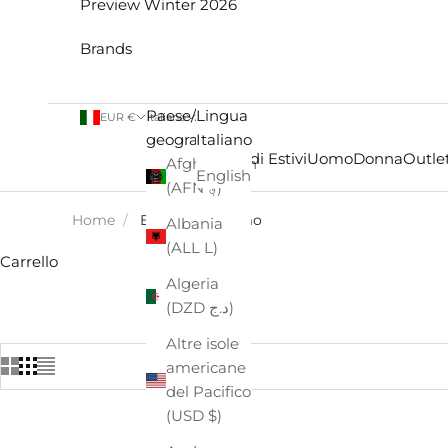
Preview Winter 2026
Brands
Paese/Area
Lingua
EUR €
Italiano
geografica
Italiano
Saldi Estivi
Uomo
Donna
Outlet
Afghanistan
English
(AFN ؋)
Home
/
EASTPAK - Uomo
Albania
(ALL L)
Carrello
Algeria
(DZD د.ج)
Altre isole
americane
del Pacifico
(USD $)
- €52,00
- €8,00