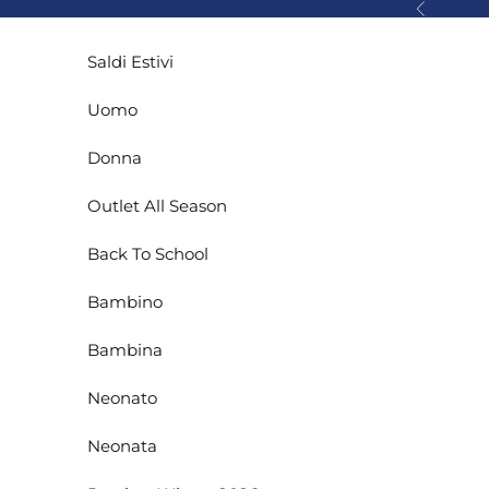
Vai al contenuto
Precedente
Saldi Estivi
Uomo
Donna
Outlet All Season
Back To School
Bambino
Bambina
Neonato
Neonata