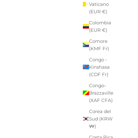
Vaticano
(EUR €)
Colombia
(EUR €)
Comore
(KMF Fr)
Congo -
Kinshasa
(CDF Fr)
Congo-
Brazzaville
(XAF CFA)
Corea del
Sud (KRW
₩)
Costa Rica