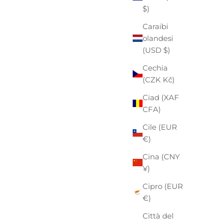
$)
Caraibi
olandesi
(USD $)
Cechia
(CZK Kč)
Ciad (XAF
CFA)
Cile (EUR
€)
Cina (CNY
¥)
Cipro (EUR
€)
Città del