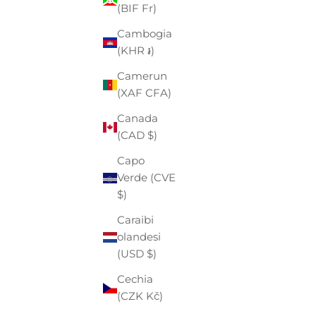
(BIF Fr)
(EUR €)
Cambogia
Angola
(KHR ៛)
(EUR €)
Camerun
Anguilla
(XAF CFA)
(XCD $)
Canada
Antigua e
(CAD $)
Barbuda
(XCD $)
Capo
Verde (CVE
Arabia
$)
Saudita
(SAR ر.س)
Caraibi
olandesi
Argentina
(USD $)
(EUR €)
Cechia
Armenia
(CZK Kč)
(AMD դր.)