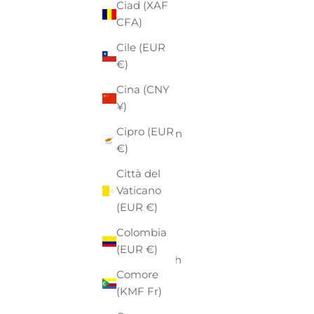
Ciad (XAF
Aruba
CFA)
(AWG ƒ)
Cile (EUR
Australia
€)
(AUD $)
Cina (CNY
Austria
¥)
(EUR €)
Cipro (EUR
Azerbaigian
€)
(AZN ₼)
Città del
Bahamas
Vaticano
(BSD $)
(EUR €)
Bahrein
Colombia
(EUR €)
(EUR €)
Bangladesh
Comore
(BDT ৳)
(KMF Fr)
Barbados