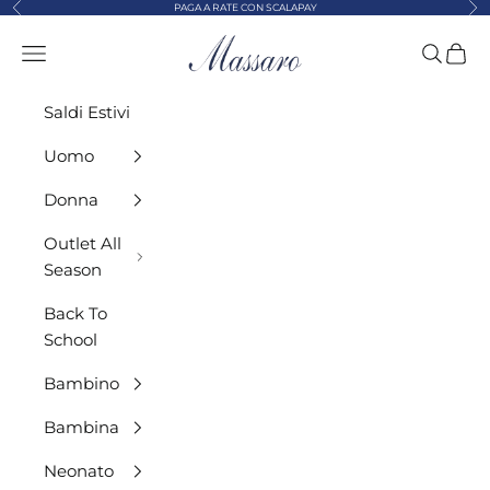
Precedente
Suc
Vai al contenuto
PAGA A RATE CON SCALAPAY
MASSARO ABBIGLIAMENTO
Menù
Cerca
Carre
Saldi Estivi
Uomo
Donna
Outlet All
Season
Back To
School
Bambino
Bambina
Neonato