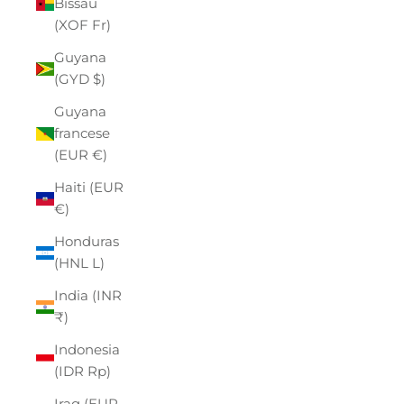
Bissau
(XOF Fr)
Guyana
(GYD $)
Guyana
francese
(EUR €)
Haiti (EUR
€)
Honduras
(HNL L)
India (INR
₹)
Indonesia
(IDR Rp)
Iraq (EUR