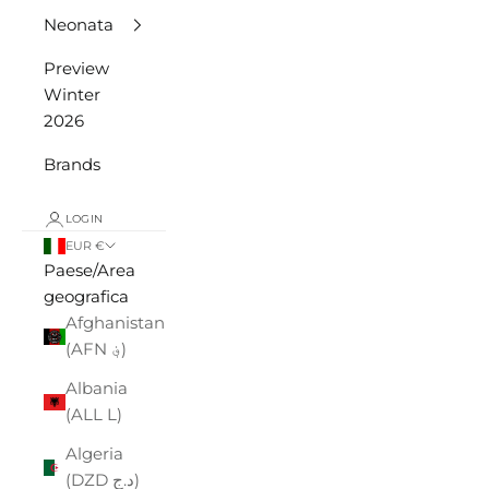
Neonata
Preview
Winter
2026
Brands
LOGIN
EUR €
Paese/Area
geografica
Afghanistan
(AFN ؋)
Albania
(ALL L)
Algeria
(DZD د.ج)