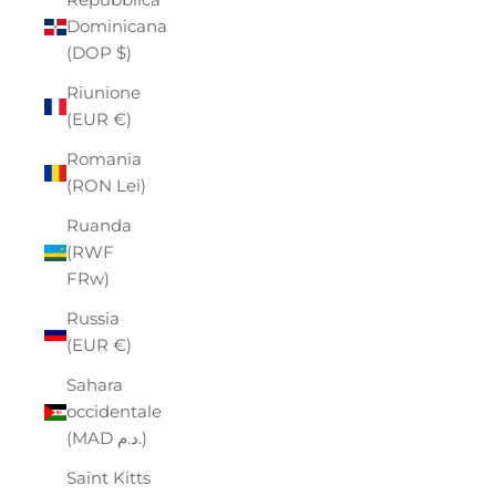
Dominicana
(DOP $)
Riunione
(EUR €)
Romania
(RON Lei)
Ruanda
(RWF
FRw)
Russia
(EUR €)
Sahara
occidentale
(MAD د.م.)
Saint Kitts