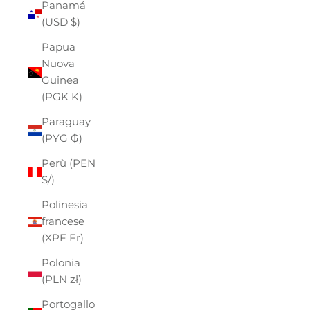
Panamá
(USD $)
Papua
Nuova
Guinea
(PGK K)
Paraguay
(PYG ₲)
Perù (PEN
S/)
Polinesia
francese
(XPF Fr)
Polonia
(PLN zł)
Portogallo