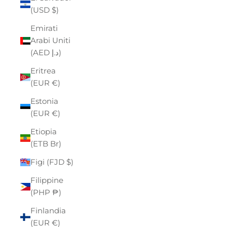
(USD $)
Emirati
Arabi Uniti
(AED د.إ)
Eritrea
(EUR €)
Estonia
(EUR €)
Etiopia
(ETB Br)
Figi (FJD $)
Filippine
(PHP ₱)
Finlandia
(EUR €)