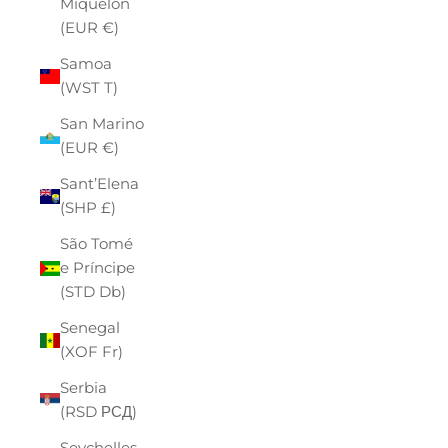
Miquelon
(EUR €)
Samoa
(WST T)
San Marino
(EUR €)
Sant’Elena
(SHP £)
São Tomé
e Príncipe
(STD Db)
Senegal
(XOF Fr)
Serbia
(RSD РСД)
Seychelles