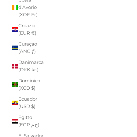
d’Avorio
(XOF Fr)
Croazia
(EUR €)
Curaçao
(ANG ƒ)
Danimarca
(DKK kr.)
Dominica
(XCD $)
Ecuador
(USD $)
Egitto
(EGP ج.م)
El Salvador