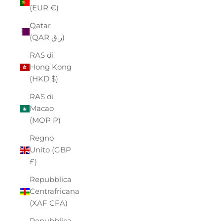
(EUR €)
Qatar
(QAR ر.ق)
RAS di
Hong Kong
(HKD $)
RAS di
Macao
(MOP P)
Regno
Unito (GBP
£)
Repubblica
Centrafricana
(XAF CFA)
Repubblica