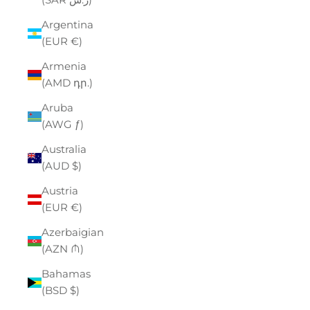
Argentina
(EUR €)
Armenia
(AMD դր.)
Aruba
(AWG ƒ)
Australia
(AUD $)
Austria
(EUR €)
Azerbaigian
(AZN ₼)
Bahamas
(BSD $)