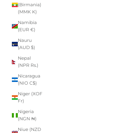
(Birmania)
(MMK K)
Namibia
(EUR €)
Nauru
(AUD $)
Nepal
(NPR Rs.)
Nicaragua
(NIO C$)
Niger (XOF
Fr)
Nigeria
(NGN ₦)
Niue (NZD