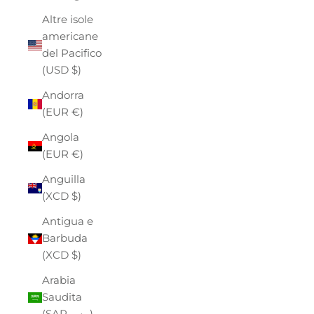
Altre isole
americane
del Pacifico
(USD $)
Andorra
(EUR €)
Angola
(EUR €)
Anguilla
(XCD $)
Antigua e
Barbuda
(XCD $)
Arabia
Saudita
(SAR ر.س)