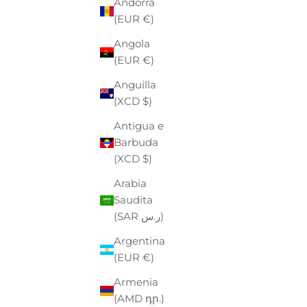
Andorra
(EUR €)
Angola
(EUR €)
Anguilla
(XCD $)
Antigua e
Barbuda
(XCD $)
Arabia
Saudita
EASTPAK
(SAR ر.س)
TROLLEY EASTPAK
PO
PREZZO
PREZZO SCONTATO
P
€130,00
-40%
€78,00
€
Argentina
(EUR €)
Armenia
(AMD դր.)