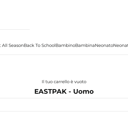
 All Season
Back To School
Bambino
Bambina
Neonato
Neona
Il tuo carrello è vuoto
EASTPAK - Uomo
- €8,00