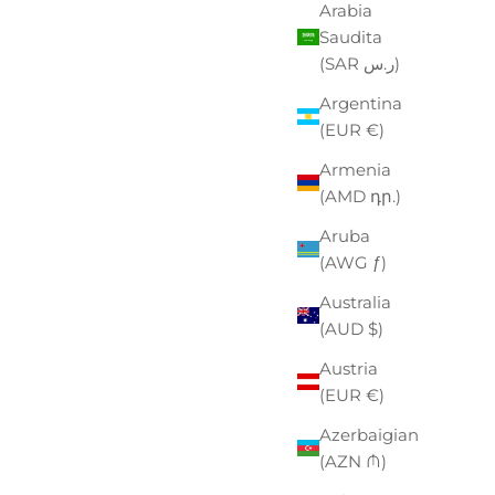
Arabia
Saudita
(SAR ر.س)
Argentina
(EUR €)
Armenia
(AMD դր.)
Aruba
(AWG ƒ)
Australia
(AUD $)
PAK
Austria
ZO SCONTATO
00
(EUR €)
Azerbaigian
(AZN ₼)
EASTPAK