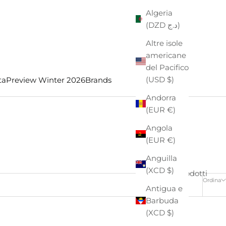
Algeria
(DZD د.ج)
Altre isole
americane
del Pacifico
(USD $)
ta
Preview Winter 2026
Brands
Andorra
(EUR €)
Angola
(EUR €)
Anguilla
(XCD $)
4 prodotti
Ordina
Antigua e
Barbuda
(XCD $)
- €24,00