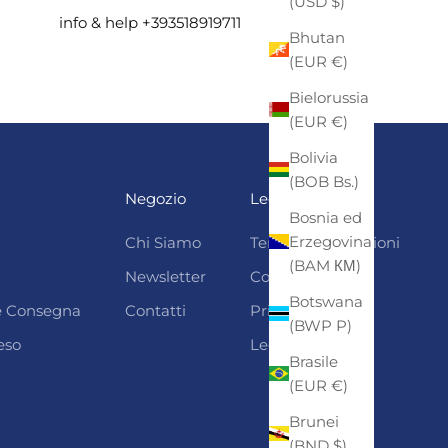
(USD $)
info & help +393518919711
Bhutan
(EUR €)
Bielorussia
(EUR €)
Bolivia
(BOB Bs.)
Negozio
Legali
Bosnia ed
Erzegovina
Chi Siamo
Termini e condizioni
(BAM КМ)
Newsletter
Cookie Policy
Botswana
 e Consegna
Contatti
Privacy
(BWP P)
eso
Legal Notice
Brasile
(EUR €)
Brunei
(BND $)