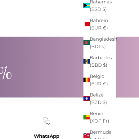
Bahamas
ZAINO EASTPAK "PADDED PAK'R"
(BSD $)
BLU NAVY
PREZZO
PREZZO SCONTATO
€59,00
-41%
€35,00
Bahrein
(EUR €)
Bangladesh
(BDT ৳)
Barbados
0%
(BBD $)
Belgio
(EUR €)
Belize
(BZD $)
Benin
(XOF Fr)
Bermuda
WhatsApp