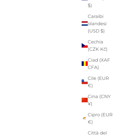
$)
Caraibi
olandesi
(USD $)
Cechia
(CZK Kč)
Ciad (XAF
CFA)
Cile (EUR
€)
Cina (CNY
¥)
Cipro (EUR
€)
Città del