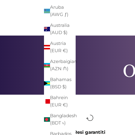
Aruba
(AWG ƒ)
Australia
(AUD $)
Austria
(EUR €)
O
Azerbaigian
(AZN ₼)
Bahamas
(BSD $)
Bahrein
(EUR €)
Bangladesh
(BDT ৳)
Resi garantiti
Barbados