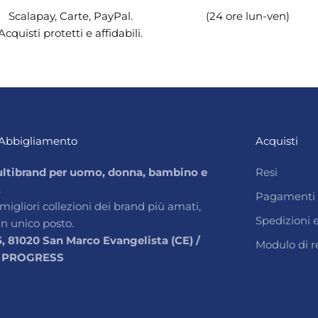
Scalapay, Carte, PayPal.
(24 ore lun-ven)
Acquisti protetti e affidabili.
Abbigliamento
Acquisti
ltibrand per uomo, donna, bambino e
Resi
.
Pagamenti
 migliori collezioni dei brand più amati,
Spedizioni
un unico posto.
5, 81020 San Marco Evangelista (CE) /
Modulo di r
 PROGRESS