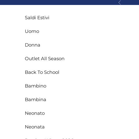
Vai al contenuto
Precedente
Saldi Estivi
Uomo
Donna
Outlet All Season
Back To School
Bambino
Bambina
Neonato
Neonata