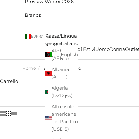
Preview Winter 2026
Brands
Paese/Area
Lingua
EUR €
Italiano
geografica
Italiano
Saldi Estivi
Uomo
Donna
Outlet
Afghanistan
English
(AFN ؋)
Home
/
EASTPAK - Uomo
Albania
(ALL L)
Carrello
Algeria
(DZD د.ج)
Altre isole
americane
del Pacifico
(USD $)
- €52,00
- €8,00