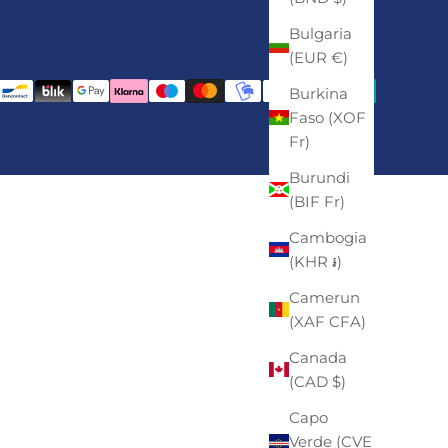
Bulgaria
(EUR €)
Burkina
Faso (XOF
Fr)
Burundi
(BIF Fr)
Cambogia
(KHR ៛)
Camerun
(XAF CFA)
Canada
(CAD $)
Capo
Verde (CVE