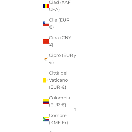
Ciad (XAF
Aruba
CFA)
(AWG ƒ)
Cile (EUR
Australia
€)
(AUD $)
Cina (CNY
Austria
¥)
(EUR €)
Cipro (EUR
Azerbaigian
€)
(AZN ₼)
Città del
Bahamas
Vaticano
(BSD $)
(EUR €)
Bahrein
Colombia
(EUR €)
(EUR €)
Bangladesh
Comore
(BDT ৳)
(KMF Fr)
Barbados