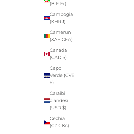
(BIF Fr)
(EUR €)
Cambogia
Angola
(KHR ៛)
(EUR €)
Camerun
Anguilla
(XAF CFA)
(XCD $)
Canada
Antigua e
(CAD $)
Barbuda
(XCD $)
Capo
Verde (CVE
Arabia
$)
Saudita
(SAR ر.س)
Caraibi
olandesi
Argentina
(USD $)
(EUR €)
Cechia
Armenia
(CZK Kč)
(AMD դր.)