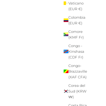
Vaticano
(EUR €)
Colombia
(EUR €)
Comore
(KMF Fr)
Congo -
Kinshasa
(CDF Fr)
Congo-
Brazzaville
(XAF CFA)
Corea del
Sud (KRW
₩)
Costa Rica