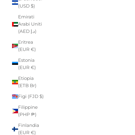
(USD $)
Emirati
Arabi Uniti
(AED د.إ)
Eritrea
(EUR €)
Estonia
(EUR €)
Etiopia
(ETB Br)
Figi (FJD $)
Filippine
(PHP ₱)
Finlandia
(EUR €)