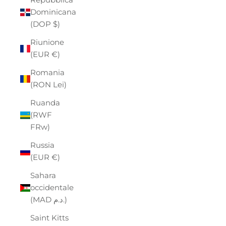
Dominicana
(DOP $)
Riunione
(EUR €)
Romania
(RON Lei)
Ruanda
(RWF
FRw)
Russia
(EUR €)
Sahara
occidentale
(MAD د.م.)
Saint Kitts