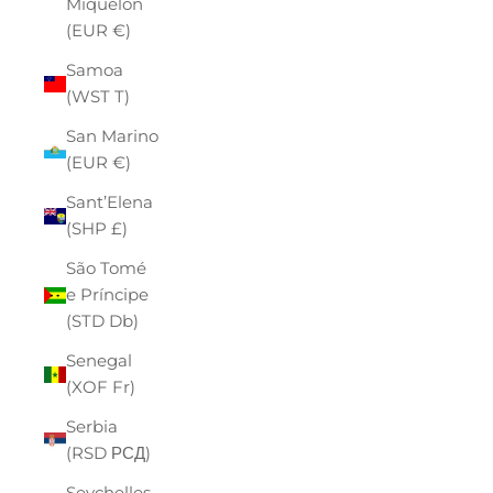
Miquelon
(EUR €)
Samoa
(WST T)
San Marino
(EUR €)
Sant’Elena
(SHP £)
São Tomé
e Príncipe
(STD Db)
Senegal
(XOF Fr)
Serbia
(RSD РСД)
Seychelles