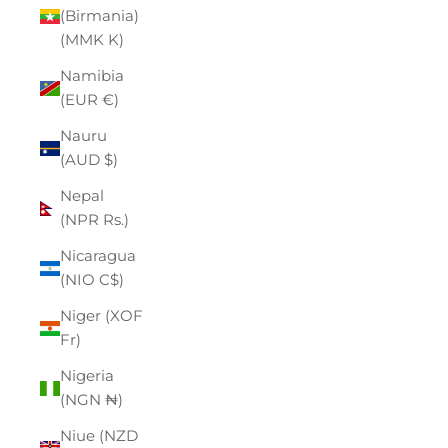
(Birmania)
(MMK K)
Namibia
(EUR €)
Nauru
(AUD $)
Nepal
(NPR Rs.)
Nicaragua
(NIO C$)
Niger (XOF
Fr)
Nigeria
(NGN ₦)
Niue (NZD