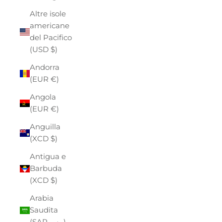
Altre isole
americane
del Pacifico
(USD $)
Andorra
(EUR €)
Angola
(EUR €)
Anguilla
(XCD $)
Antigua e
Barbuda
(XCD $)
Arabia
Saudita
(SAR ر.س)