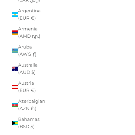
Argentina
(EUR €)
Armenia
(AMD դր.)
Aruba
(AWG ƒ)
Australia
(AUD $)
Austria
(EUR €)
Azerbaigian
(AZN ₼)
Bahamas
(BSD $)