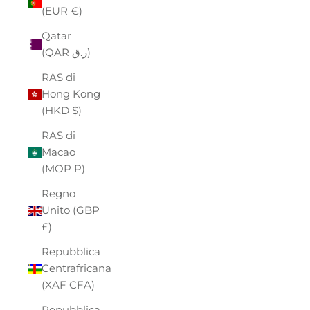
(EUR €)
Qatar
(QAR ر.ق)
RAS di
Hong Kong
(HKD $)
RAS di
Macao
(MOP P)
Regno
Unito (GBP
£)
Repubblica
Centrafricana
(XAF CFA)
Repubblica