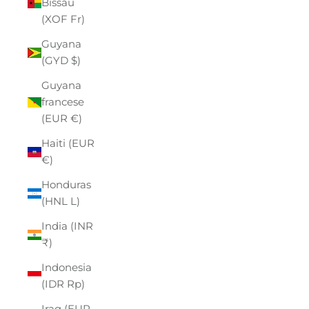
Bissau
(XOF Fr)
Guyana
(GYD $)
Guyana
francese
(EUR €)
Haiti (EUR
€)
Honduras
(HNL L)
India (INR
₹)
Indonesia
(IDR Rp)
Iraq (EUR