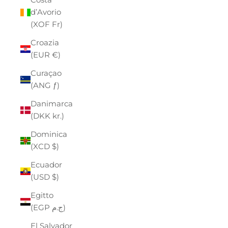
d’Avorio
(XOF Fr)
Croazia
(EUR €)
Curaçao
(ANG ƒ)
Danimarca
(DKK kr.)
Dominica
(XCD $)
Ecuador
(USD $)
Egitto
(EGP ج.م)
El Salvador