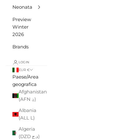
Neonata
Preview
Winter
2026
Brands
LOGIN
EUR €
Paese/Area
geografica
Afghanistan
(AFN ؋)
Albania
(ALL L)
Algeria
(DZD د.ج)