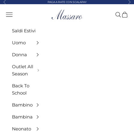
Precedente
Suc
Vai al contenuto
PAGA A RATE CON SCALAPAY
MASSARO ABBIGLIAMENTO
Menù
Cerca
Carre
Saldi Estivi
Uomo
Donna
Outlet All
Season
Back To
School
Bambino
Bambina
Neonato