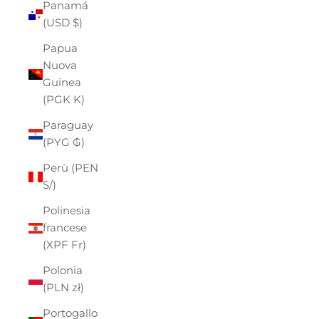
Panamá
(USD $)
Papua
Nuova
Guinea
(PGK K)
Paraguay
(PYG ₲)
Perù (PEN
S/)
Polinesia
francese
(XPF Fr)
Polonia
(PLN zł)
Portogallo