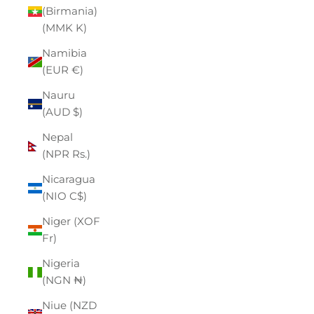
(Birmania)
(MMK K)
Namibia
(EUR €)
Nauru
(AUD $)
Nepal
(NPR Rs.)
Nicaragua
(NIO C$)
Niger (XOF
Fr)
Nigeria
(NGN ₦)
Niue (NZD