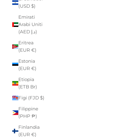
(USD $)
Emirati
Arabi Uniti
(AED د.إ)
Eritrea
(EUR €)
Estonia
(EUR €)
Etiopia
(ETB Br)
Figi (FJD $)
Filippine
(PHP ₱)
Finlandia
(EUR €)