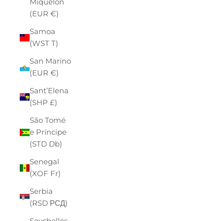
Miquelon
(EUR €)
Samoa
(WST T)
San Marino
(EUR €)
Sant’Elena
(SHP £)
São Tomé
e Príncipe
(STD Db)
Senegal
(XOF Fr)
Serbia
(RSD РСД)
Seychelles