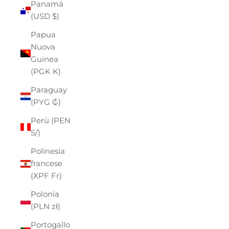
Panamá
(USD $)
Papua
Nuova
Guinea
(PGK K)
Paraguay
(PYG ₲)
Perù (PEN
S/)
Polinesia
francese
(XPF Fr)
Polonia
(PLN zł)
Portogallo