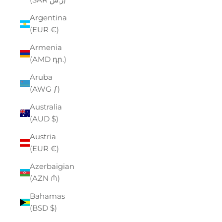
Argentina
(EUR €)
Armenia
(AMD դր.)
Aruba
(AWG ƒ)
Australia
(AUD $)
Austria
(EUR €)
Azerbaigian
(AZN ₼)
Bahamas
(BSD $)