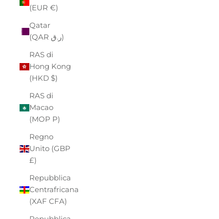
(EUR €)
Qatar
(QAR ر.ق)
RAS di
Hong Kong
(HKD $)
RAS di
Macao
(MOP P)
Regno
Unito (GBP
£)
Repubblica
Centrafricana
(XAF CFA)
Repubblica