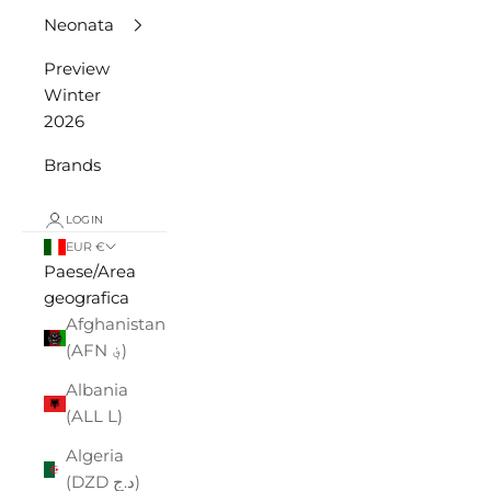
Neonata
Preview
Winter
2026
Brands
LOGIN
EUR €
Paese/Area
geografica
Afghanistan
(AFN ؋)
Albania
(ALL L)
Algeria
(DZD د.ج)