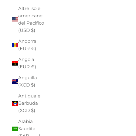
Altre isole
americane
del Pacifico
(USD $)
Andorra
(EUR €)
Angola
(EUR €)
Anguilla
(XCD $)
Antigua e
Barbuda
(XCD $)
Arabia
Saudita
(SAR ر.س)