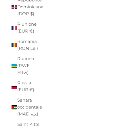
Dominicana
(DOP $)
Riunione
(EUR €)
Romania
(RON Lei)
Ruanda
(RWF
FRw)
Russia
(EUR €)
Sahara
occidentale
(MAD د.م.)
Saint Kitts