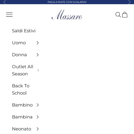
Precedente
Suc
Vai al contenuto
PAGA A RATE CON SCALAPAY
MASSARO ABBIGLIAMENTO
Menù
Cerca
Carre
Saldi Estivi
Uomo
Donna
Outlet All
Season
Back To
School
Bambino
Bambina
Neonato