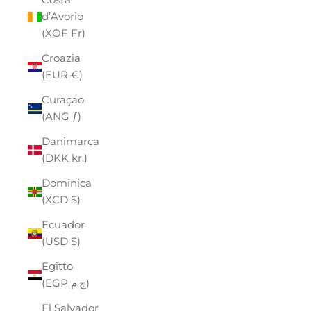
d’Avorio
(XOF Fr)
Croazia
(EUR €)
Curaçao
(ANG ƒ)
Danimarca
(DKK kr.)
Dominica
(XCD $)
Ecuador
(USD $)
Egitto
(EGP ج.م)
El Salvador