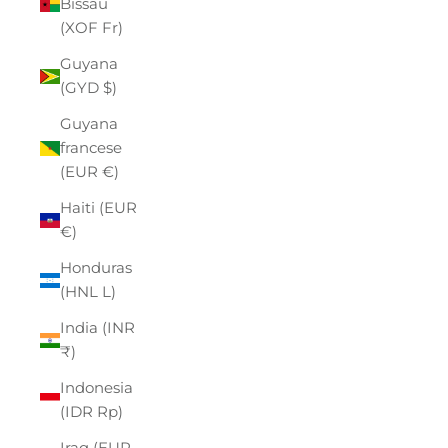
Bissau
(XOF Fr)
Guyana
(GYD $)
Guyana
francese
(EUR €)
Haiti (EUR
€)
Honduras
(HNL L)
India (INR
₹)
Indonesia
(IDR Rp)
Iraq (EUR