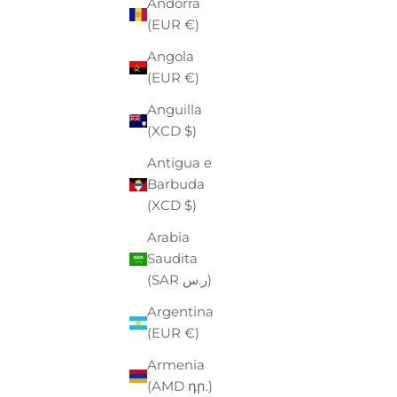
Andorra
(EUR €)
Angola
(EUR €)
Anguilla
(XCD $)
Antigua e
Barbuda
(XCD $)
Arabia
Saudita
(SAR ر.س)
Argentina
(EUR €)
MAYORAL-M
Armenia
SCIARPA BAMBINO
(AMD դր.)