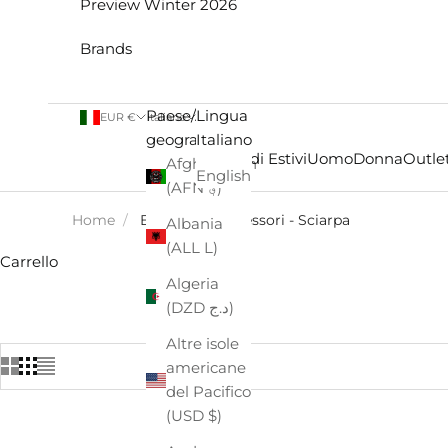
Preview Winter 2026
Brands
Paese/Area
Lingua
EUR €
Italiano
geografica
Italiano
Saldi Estivi
Uomo
Donna
Outlet
Afghanistan
English
(AFN ؋)
Home
/
Bambino - Accessori - Sciarpa
Albania
(ALL L)
Carrello
Algeria
(DZD د.ج)
Altre isole
americane
del Pacifico
(USD $)
- €6,00