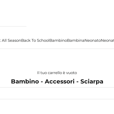
 All Season
Back To School
Bambino
Bambina
Neonato
Neona
Il tuo carrello è vuoto
Bambino - Accessori - Sciarpa