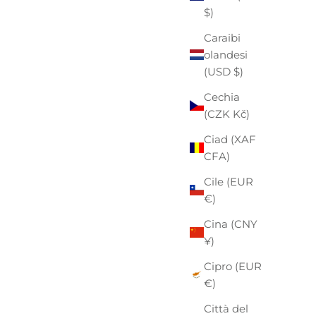
$)
Caraibi
olandesi
(USD $)
Cechia
(CZK Kč)
Ciad (XAF
CFA)
Cile (EUR
€)
Cina (CNY
¥)
Cipro (EUR
€)
Città del