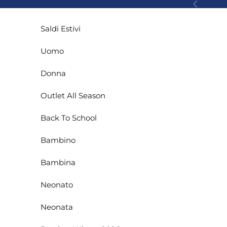
Vai al contenuto
Precedente
Saldi Estivi
Uomo
Donna
Outlet All Season
Back To School
Bambino
Bambina
Neonato
Neonata