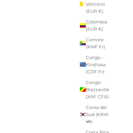
Vaticano
(EUR €)
Colombia
(EUR €)
Comore
(KMF Fr)
Congo -
Kinshasa
(CDF Fr)
Congo-
Brazzaville
(XAF CFA)
Corea del
Sud (KRW
₩)
Costa Rica