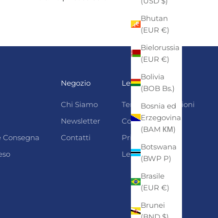
(USD $)
Bhutan
(EUR €)
Bielorussia
(EUR €)
Bolivia
Negozio
Legali
(BOB Bs.)
Chi Siamo
Termini e condizioni
Bosnia ed
Erzegovina
Newsletter
Cookie Policy
(BAM КМ)
 e Consegna
Contatti
Privacy
Botswana
eso
Legal Notice
(BWP P)
Brasile
(EUR €)
Brunei
(BND $)