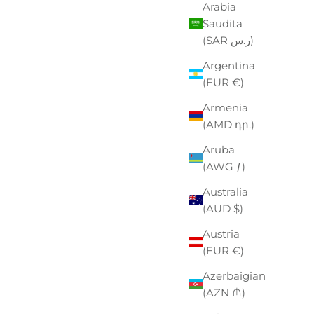
Arabia
Saudita
(SAR ر.س)
Argentina
(EUR €)
Armenia
(AMD դր.)
Aruba
(AWG ƒ)
Australia
(AUD $)
Austria
(EUR €)
Azerbaigian
(AZN ₼)