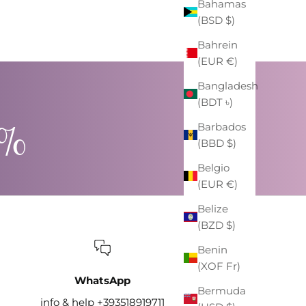
Bahamas
(BSD $)
Bahrein
(EUR €)
Bangladesh
(BDT ৳)
0%
Barbados
(BBD $)
Belgio
(EUR €)
Belize
(BZD $)
Benin
(XOF Fr)
WhatsApp
Bermuda
info & help +393518919711