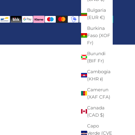
Bulgaria
(EUR €)
Burkina
Faso (XOF
Fr)
Burundi
(BIF Fr)
Cambogia
(KHR ៛)
Camerun
(XAF CFA)
Canada
(CAD $)
Capo
Verde (CVE