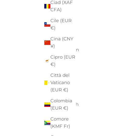
(AWG ƒ)
Ciad (XAF
CFA)
Australia
(AUD $)
Cile (EUR
€)
Austria
(EUR €)
Cina (CNY
¥)
Azerbaigian
(AZN ₼)
Cipro (EUR
€)
Bahamas
(BSD $)
Città del
Vaticano
Bahrein
(EUR €)
(EUR €)
Colombia
Bangladesh
(EUR €)
(BDT ৳)
Comore
Barbados
(KMF Fr)
(BBD $)