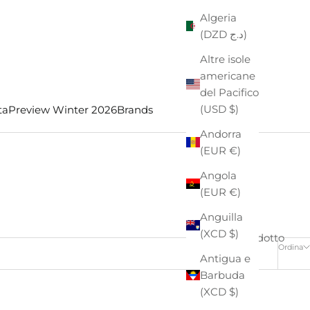
Algeria
(DZD د.ج)
Altre isole
americane
del Pacifico
(USD $)
ta
Preview Winter 2026
Brands
Andorra
(EUR €)
Angola
(EUR €)
Anguilla
(XCD $)
1 prodotto
Ordina
Antigua e
Barbuda
(XCD $)