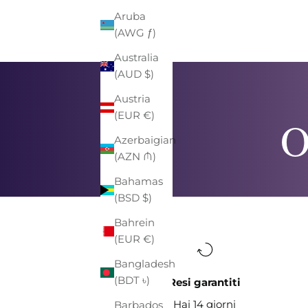
PREZZO
PREZZO SCONTATO
€15,00
-40%
€9,00
Aruba
(AWG ƒ)
Australia
(AUD $)
Austria
(EUR €)
O
Azerbaigian
(AZN ₼)
Bahamas
(BSD $)
Bahrein
(EUR €)
Bangladesh
(BDT ৳)
Resi garantiti
Hai 14 giorni
Barbados