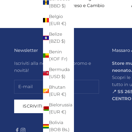
Reso e Cambio
(BBD $)
Belgio
(EUR €)
Belize
(BZD $)
Newsletter
Massaro 
Benin
(XOF Fr)
Iscriviti alla newsletter per promo e
Store mu
Bermuda
novità!
neonato
(USD $)
Scopri le
tutto in 
Bhutan
📍 SS 26
(EUR €)
CENTRO
Bielorussia
ISCRIVITI
(EUR €)
Bolivia
(BOB Bs.)