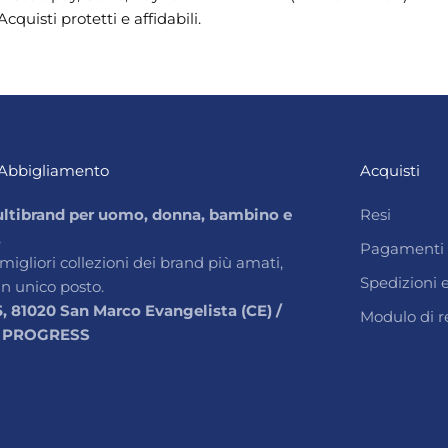
Acquisti protetti e affidabili.
Abbigliamento
Acquisti
ltibrand per uomo, donna, bambino e
Resi
.
Pagamenti
 migliori collezioni dei brand più amati,
Spedizioni
un unico posto.
5, 81020 San Marco Evangelista (CE) /
Modulo di r
 PROGRESS