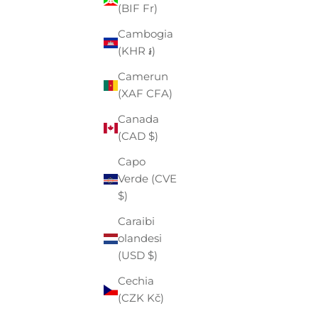
(BIF Fr)
Angola
(EUR €)
Cambogia
(KHR ៛)
Anguilla
(XCD $)
Camerun
(XAF CFA)
Antigua e
Barbuda
Canada
(XCD $)
(CAD $)
Arabia
Capo
Saudita
Verde (CVE
(SAR ر.س)
$)
Argentina
Caraibi
(EUR €)
olandesi
(USD $)
Armenia
(AMD դր.)
Cechia
(CZK Kč)
Aruba