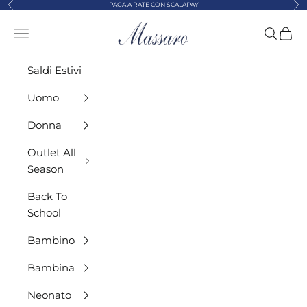
Precedente
Suc
Vai al contenuto
PAGA A RATE CON SCALAPAY
MASSARO ABBIGLIAMENTO
Menù
Cerca
Carre
Saldi Estivi
Uomo
Donna
Outlet All
Season
Back To
School
Bambino
Bambina
Neonato