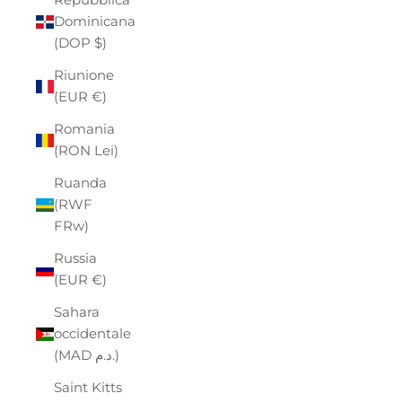
Dominicana
(DOP $)
Riunione
(EUR €)
Romania
(RON Lei)
Ruanda
(RWF
FRw)
Russia
(EUR €)
Sahara
occidentale
(MAD د.م.)
Saint Kitts