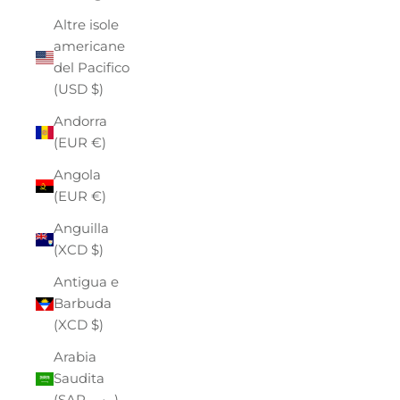
Altre isole
americane
del Pacifico
(USD $)
Andorra
(EUR €)
Angola
(EUR €)
Anguilla
(XCD $)
Antigua e
Barbuda
(XCD $)
Arabia
Saudita
(SAR ر.س)