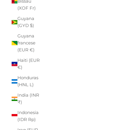
Bissau
(XOF Fr)
Guyana
(GYD $)
Guyana
francese
(EUR €)
Haiti (EUR
€)
Honduras
(HNL L)
India (INR
₹)
Indonesia
(IDR Rp)
Iraq (EUR