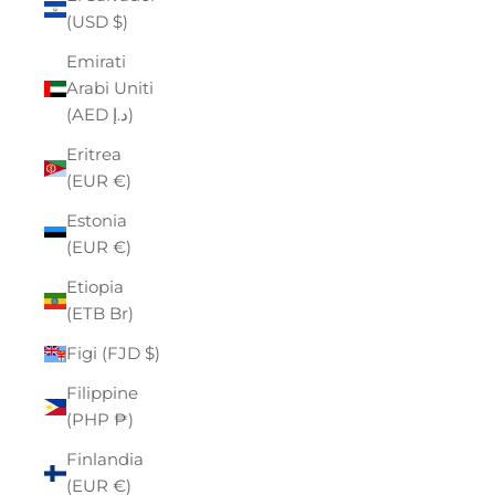
(USD $)
Emirati
Arabi Uniti
(AED د.إ)
Eritrea
(EUR €)
Estonia
(EUR €)
Etiopia
(ETB Br)
Figi (FJD $)
Filippine
(PHP ₱)
Finlandia
(EUR €)