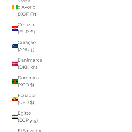
d’Avorio
(XOF Fr)
Croazia
(EUR €)
Curaçao
(ANG ƒ)
Danimarca
(DKK kr.)
Dominica
(XCD $)
Ecuador
(USD $)
Egitto
(EGP ج.م)
El Salvador