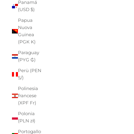
Panamá
(USD $)
Papua
Nuova
Guinea
(PGK K)
Paraguay
(PYG ₲)
Perù (PEN
S/)
Polinesia
francese
(XPF Fr)
Polonia
(PLN zł)
Portogallo