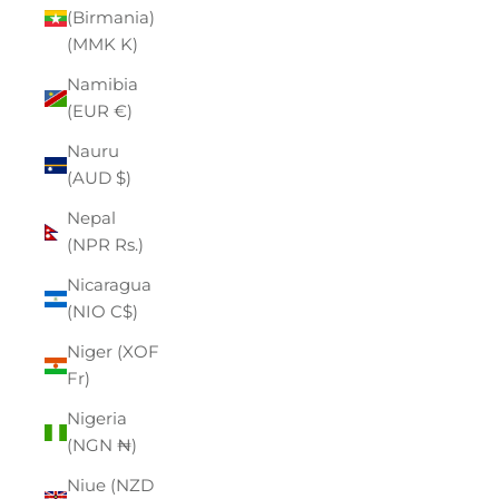
(Birmania)
(MMK K)
Namibia
(EUR €)
Nauru
(AUD $)
Nepal
(NPR Rs.)
Nicaragua
(NIO C$)
Niger (XOF
Fr)
Nigeria
(NGN ₦)
Niue (NZD