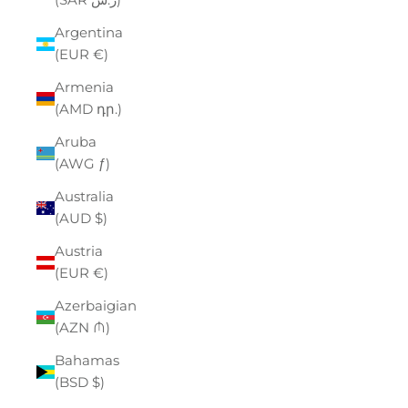
Argentina
(EUR €)
Armenia
(AMD դր.)
Aruba
(AWG ƒ)
Australia
(AUD $)
Austria
(EUR €)
Azerbaigian
(AZN ₼)
Bahamas
(BSD $)