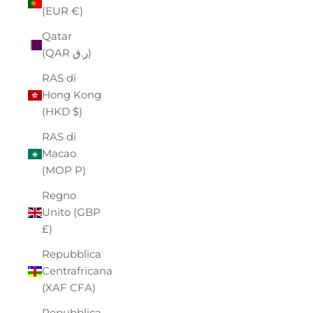
(EUR €)
Qatar
(QAR ر.ق)
RAS di
Hong Kong
(HKD $)
RAS di
Macao
(MOP P)
Regno
Unito (GBP
£)
Repubblica
Centrafricana
(XAF CFA)
Repubblica