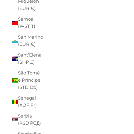
Miquelon
(EUR €)
Samoa
(WST T)
San Marino
(EUR €)
Sant’Elena
(SHP £)
São Tomé
e Príncipe
(STD Db)
Senegal
(XOF Fr)
Serbia
(RSD РСД)
Seychelles