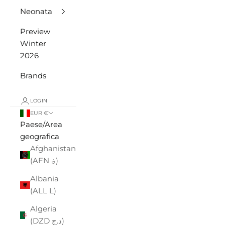
Neonata
Preview
Winter
2026
Brands
LOGIN
EUR €
Paese/Area
geografica
Afghanistan
(AFN ؋)
Albania
(ALL L)
Algeria
(DZD د.ج)