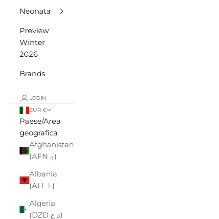
Neonata
Preview
Winter
2026
Brands
LOGIN
EUR €
Paese/Area
geografica
Afghanistan
(AFN ؋)
Albania
(ALL L)
Algeria
(DZD د.ج)