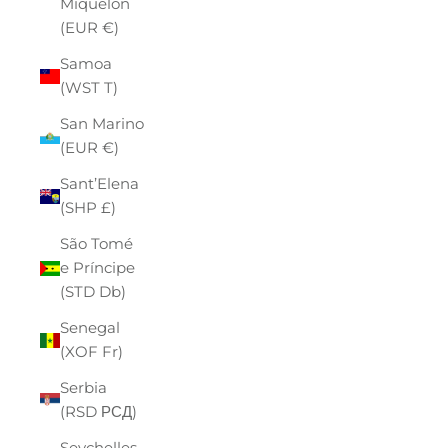
Miquelon
(EUR €)
Samoa
(WST T)
San Marino
(EUR €)
Sant’Elena
(SHP £)
São Tomé
e Príncipe
(STD Db)
Senegal
(XOF Fr)
Serbia
(RSD РСД)
Seychelles