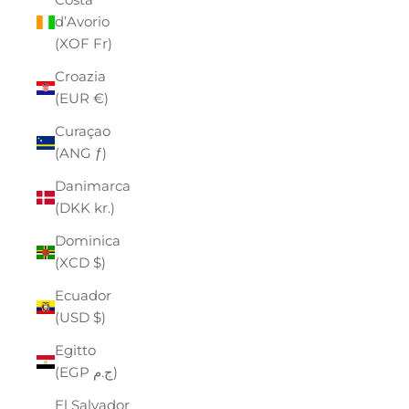
d’Avorio
(XOF Fr)
Croazia
(EUR €)
Curaçao
(ANG ƒ)
Danimarca
(DKK kr.)
Dominica
(XCD $)
Ecuador
(USD $)
Egitto
(EGP ج.م)
El Salvador