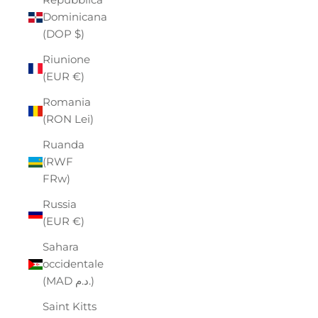
Dominicana
(DOP $)
Riunione
(EUR €)
Romania
(RON Lei)
Ruanda
(RWF
FRw)
Russia
(EUR €)
Sahara
occidentale
(MAD د.م.)
Saint Kitts