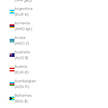
Argentina
(EUR €)
Armenia
(AMD դր.)
Aruba
(AWG ƒ)
Australia
(AUD $)
Austria
(EUR €)
Azerbaigian
(AZN ₼)
Bahamas
(BSD $)