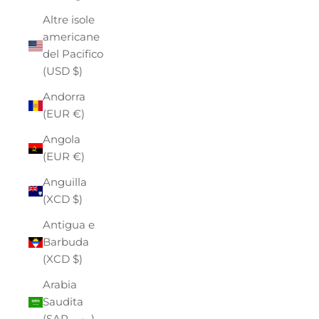
Altre isole
americane
del Pacifico
(USD $)
Andorra
(EUR €)
Angola
(EUR €)
Anguilla
(XCD $)
Antigua e
Barbuda
(XCD $)
Arabia
Saudita
(SAR ر.س)