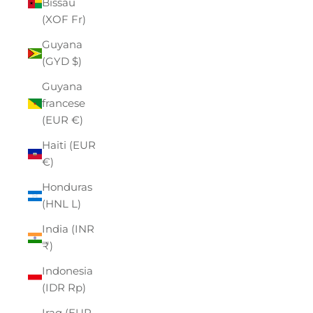
Bissau
(XOF Fr)
Guyana
(GYD $)
Guyana
francese
(EUR €)
Haiti (EUR
€)
Honduras
(HNL L)
India (INR
₹)
Indonesia
(IDR Rp)
Iraq (EUR