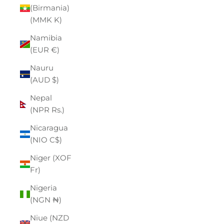
(Birmania)
(MMK K)
Namibia
(EUR €)
Nauru
(AUD $)
Nepal
(NPR Rs.)
Nicaragua
(NIO C$)
Niger (XOF
Fr)
Nigeria
(NGN ₦)
Niue (NZD