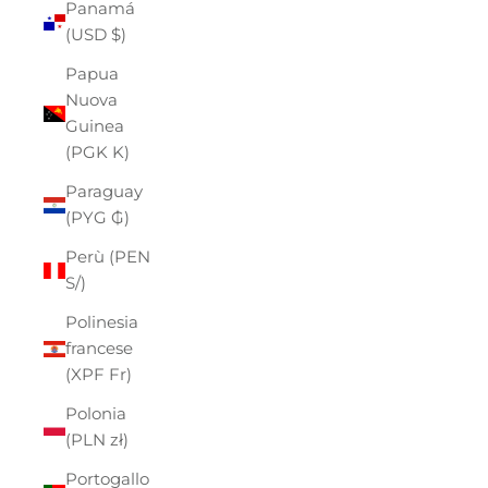
Panamá
(USD $)
Papua
Nuova
Guinea
(PGK K)
Paraguay
(PYG ₲)
Perù (PEN
S/)
Polinesia
francese
(XPF Fr)
Polonia
(PLN zł)
Portogallo