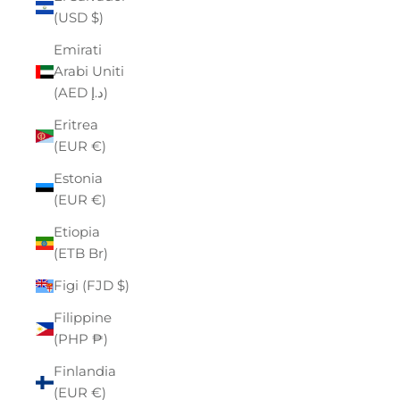
(USD $)
Emirati
Arabi Uniti
(AED د.إ)
Eritrea
(EUR €)
Estonia
(EUR €)
Etiopia
(ETB Br)
Figi (FJD $)
Filippine
(PHP ₱)
Finlandia
(EUR €)