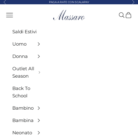
Precedente
Suc
Vai al contenuto
PAGA A RATE CON SCALAPAY
MASSARO ABBIGLIAMENTO
Menù
Cerca
Carre
Saldi Estivi
Uomo
Donna
Outlet All
Season
Back To
School
Bambino
Bambina
Neonato