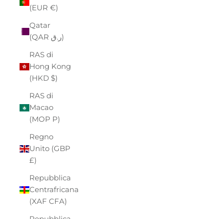
(EUR €)
Qatar
(QAR ر.ق)
RAS di
Hong Kong
(HKD $)
RAS di
Macao
(MOP P)
Regno
Unito (GBP
£)
Repubblica
Centrafricana
(XAF CFA)
Repubblica