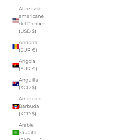
Altre isole
americane
del Pacifico
(USD $)
Andorra
(EUR €)
Angola
(EUR €)
Anguilla
(XCD $)
Antigua e
Barbuda
(XCD $)
Arabia
Saudita
(SAR ر.س)