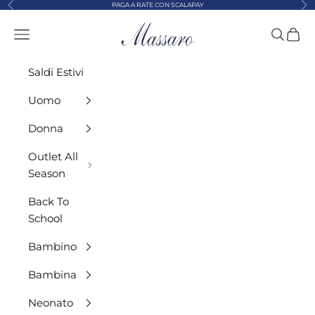
Precedente
Suc
Vai al contenuto
PAGA A RATE CON SCALAPAY
MASSARO ABBIGLIAMENTO
Menù
Cerca
Carre
Saldi Estivi
Uomo
Donna
Outlet All
Season
Back To
School
Bambino
Bambina
Neonato