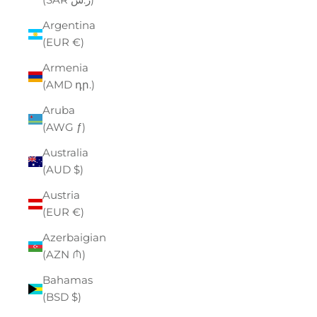
Argentina
(EUR €)
Armenia
(AMD դր.)
Aruba
(AWG ƒ)
Australia
(AUD $)
Austria
(EUR €)
Azerbaigian
(AZN ₼)
Bahamas
(BSD $)