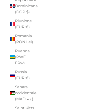
Dominicana
(DOP $)
Riunione
(EUR €)
Romania
(RON Lei)
Ruanda
(RWF
FRw)
Russia
(EUR €)
Sahara
occidentale
(MAD د.م.)
Saint Kitts