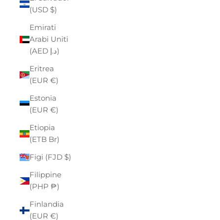
(USD $)
Emirati
Arabi Uniti
(AED د.إ)
Eritrea
(EUR €)
Estonia
(EUR €)
Etiopia
(ETB Br)
Figi (FJD $)
Filippine
(PHP ₱)
Finlandia
(EUR €)