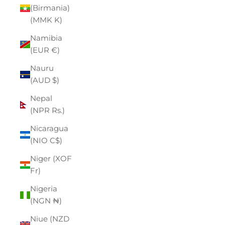
(Birmania)
(MMK K)
Namibia
(EUR €)
Nauru
(AUD $)
Nepal
(NPR Rs.)
Nicaragua
(NIO C$)
Niger (XOF
Fr)
Nigeria
(NGN ₦)
Niue (NZD