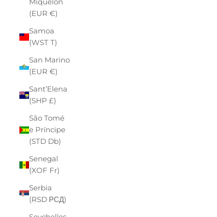
Miquelon
(EUR €)
Samoa
(WST T)
San Marino
(EUR €)
Sant’Elena
(SHP £)
São Tomé
e Príncipe
(STD Db)
Senegal
(XOF Fr)
Serbia
(RSD РСД)
Seychelles