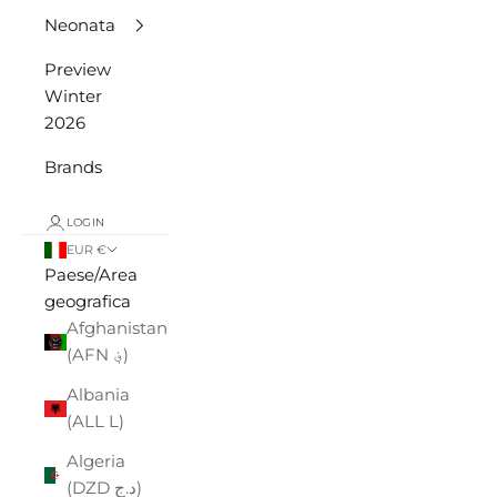
Neonata
Preview
Winter
2026
Brands
LOGIN
EUR €
Paese/Area
geografica
Afghanistan
(AFN ؋)
Albania
(ALL L)
Algeria
(DZD د.ج)