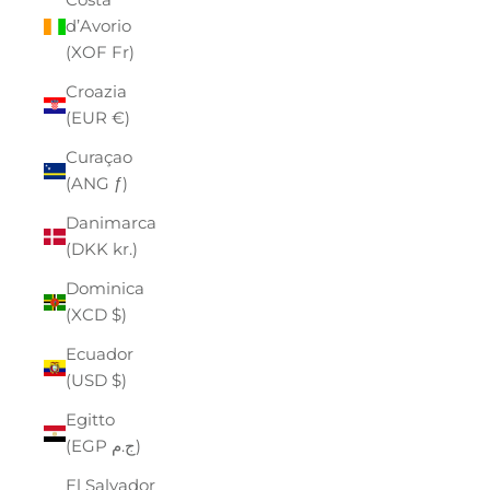
d’Avorio
(XOF Fr)
Croazia
(EUR €)
Curaçao
(ANG ƒ)
Danimarca
(DKK kr.)
Dominica
(XCD $)
Ecuador
(USD $)
Egitto
(EGP ج.م)
El Salvador