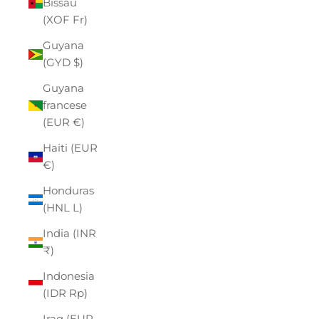
Bissau
(XOF Fr)
Guyana
(GYD $)
Guyana
francese
(EUR €)
Haiti (EUR
€)
Honduras
(HNL L)
India (INR
₹)
Indonesia
(IDR Rp)
Iraq (EUR