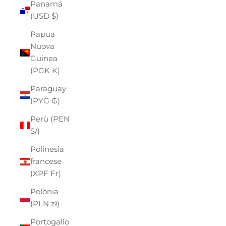
Panamá
(USD $)
Papua
Nuova
Guinea
(PGK K)
Paraguay
(PYG ₲)
Perù (PEN
S/)
Polinesia
francese
(XPF Fr)
Polonia
(PLN zł)
Portogallo