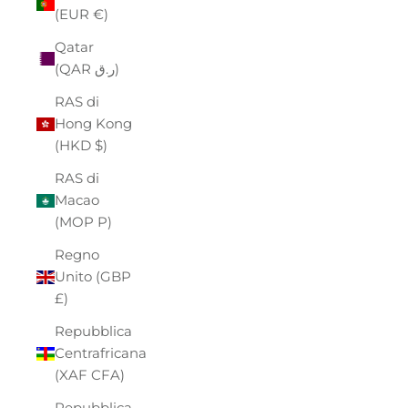
(EUR €)
Qatar
(QAR ر.ق)
RAS di
Hong Kong
(HKD $)
RAS di
Macao
(MOP P)
Regno
Unito (GBP
£)
Repubblica
Centrafricana
(XAF CFA)
Repubblica