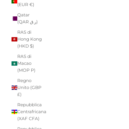
(EUR €)
Qatar
(QAR ر.ق)
RAS di
Hong Kong
(HKD $)
RAS di
Macao
(MOP P)
Regno
Unito (GBP
£)
Repubblica
Centrafricana
(XAF CFA)
Repubblica