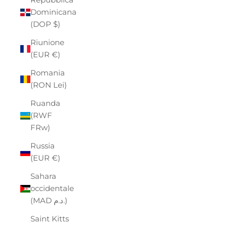
Dominicana
(DOP $)
Riunione
(EUR €)
Romania
(RON Lei)
Ruanda
(RWF
FRw)
Russia
(EUR €)
Sahara
occidentale
(MAD د.م.)
Saint Kitts