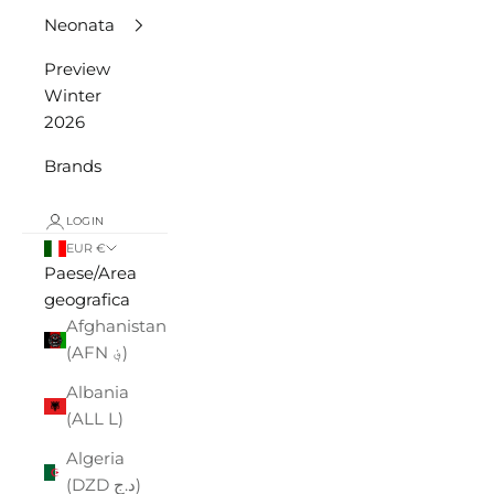
Neonata
Preview
Winter
2026
Brands
LOGIN
EUR €
Paese/Area
geografica
Afghanistan
(AFN ؋)
Albania
(ALL L)
Algeria
(DZD د.ج)