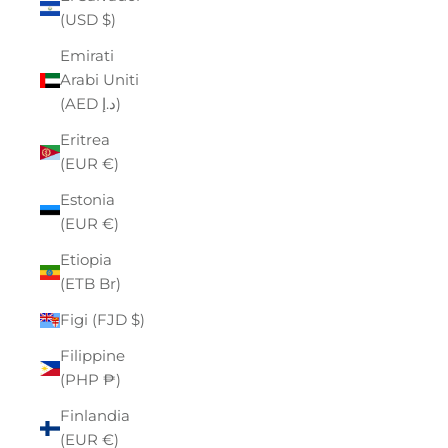
(USD $)
Emirati
Arabi Uniti
(AED د.إ)
Eritrea
(EUR €)
Estonia
(EUR €)
Etiopia
(ETB Br)
Figi (FJD $)
Filippine
(PHP ₱)
Finlandia
(EUR €)