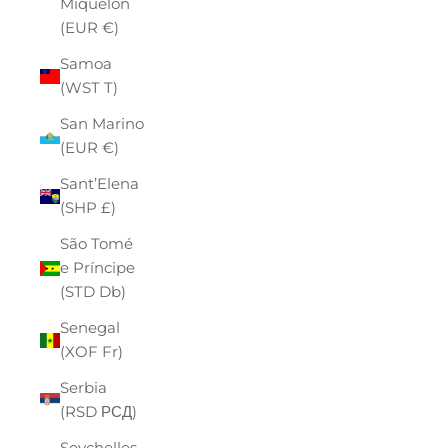
Miquelon
(EUR €)
Samoa
(WST T)
San Marino
(EUR €)
Sant’Elena
(SHP £)
São Tomé
e Príncipe
(STD Db)
Senegal
(XOF Fr)
Serbia
(RSD РСД)
Seychelles