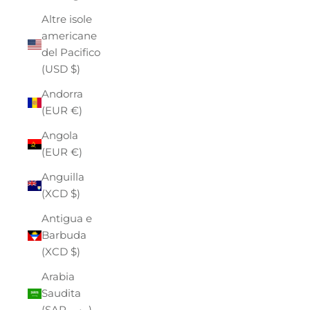
Altre isole
americane
del Pacifico
(USD $)
Andorra
(EUR €)
Angola
(EUR €)
Anguilla
(XCD $)
Antigua e
Barbuda
(XCD $)
Arabia
Saudita
(SAR ر.س)