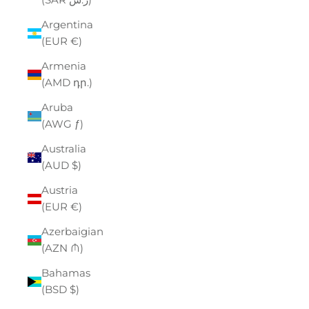
Argentina
(EUR €)
Armenia
(AMD դր.)
Aruba
(AWG ƒ)
Australia
(AUD $)
Austria
(EUR €)
Azerbaigian
(AZN ₼)
Bahamas
(BSD $)