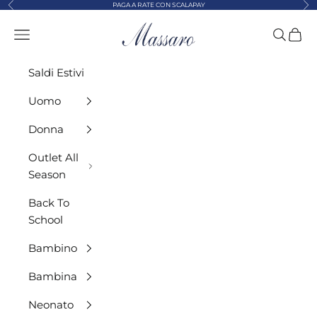
Precedente
Suc
Vai al contenuto
PAGA A RATE CON SCALAPAY
MASSARO ABBIGLIAMENTO
Menù
Cerca
Carre
Saldi Estivi
Uomo
Donna
Outlet All
Season
Back To
School
Bambino
Bambina
Neonato