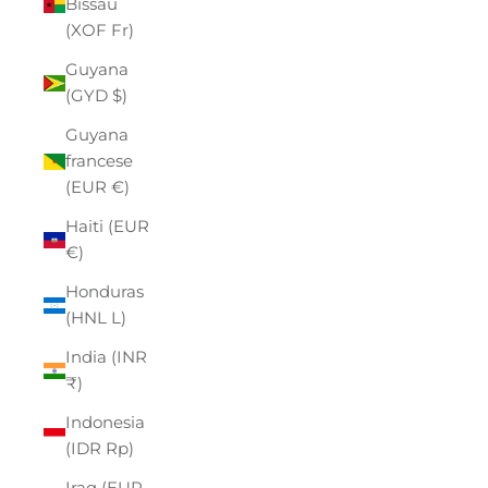
Bissau
(XOF Fr)
Guyana
(GYD $)
Guyana
francese
(EUR €)
Haiti (EUR
€)
Honduras
(HNL L)
India (INR
₹)
Indonesia
(IDR Rp)
Iraq (EUR