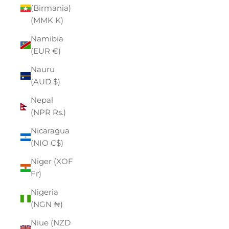
(Birmania)
(MMK K)
Namibia
(EUR €)
Nauru
(AUD $)
Nepal
(NPR Rs.)
Nicaragua
(NIO C$)
Niger (XOF
Fr)
Nigeria
(NGN ₦)
Niue (NZD