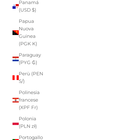
Panamá
(USD $)
Papua
Nuova
Guinea
(PGK K)
Paraguay
(PYG ₲)
Perù (PEN
S/)
Polinesia
francese
(XPF Fr)
Polonia
(PLN zł)
Portogallo