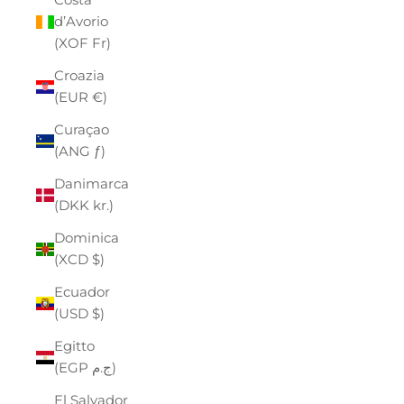
d’Avorio
(XOF Fr)
Croazia
(EUR €)
Curaçao
(ANG ƒ)
Danimarca
(DKK kr.)
Dominica
(XCD $)
Ecuador
(USD $)
Egitto
(EGP ج.م)
El Salvador