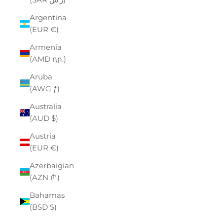
Argentina
(EUR €)
Armenia
(AMD դր.)
Aruba
(AWG ƒ)
Australia
(AUD $)
Austria
(EUR €)
Azerbaigian
(AZN ₼)
Bahamas
(BSD $)