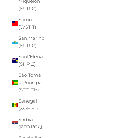
Miquelon
(EUR €)
Samoa
(WST T)
San Marino
(EUR €)
Sant’Elena
(SHP £)
São Tomé
e Príncipe
(STD Db)
Senegal
(XOF Fr)
Serbia
(RSD РСД)
Seychelles