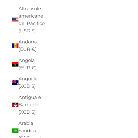
Altre isole
americane
del Pacifico
(USD $)
Andorra
(EUR €)
Angola
(EUR €)
Anguilla
(XCD $)
Antigua e
Barbuda
(XCD $)
Arabia
Saudita
(SAR ر.س)