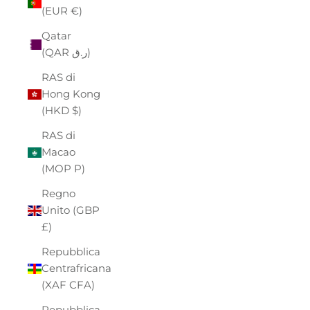
(EUR €)
Qatar
(QAR ر.ق)
RAS di
Hong Kong
(HKD $)
RAS di
Macao
(MOP P)
Regno
Unito (GBP
£)
Repubblica
Centrafricana
(XAF CFA)
Repubblica