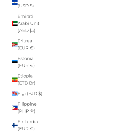
(USD $)
Emirati
Arabi Uniti
(AED د.إ)
Eritrea
(EUR €)
Estonia
(EUR €)
Etiopia
(ETB Br)
Figi (FJD $)
Filippine
(PHP ₱)
Finlandia
(EUR €)