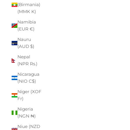
(Birmania)
(MMK K)
Namibia
(EUR €)
Nauru
(AUD $)
Nepal
(NPR Rs.)
Nicaragua
(NIO C$)
Niger (XOF
Fr)
Nigeria
(NGN ₦)
Niue (NZD