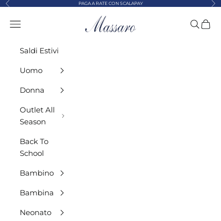
Precedente
Suc
Vai al contenuto
PAGA A RATE CON SCALAPAY
MASSARO ABBIGLIAMENTO
Menù
Cerca
Carre
Saldi Estivi
Uomo
Donna
Outlet All
Season
Back To
School
Bambino
Bambina
Neonato