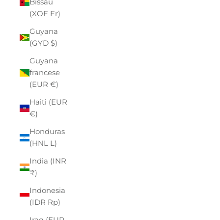
Bissau
(XOF Fr)
Guyana
(GYD $)
Guyana
francese
(EUR €)
Haiti (EUR
€)
Honduras
(HNL L)
India (INR
₹)
Indonesia
(IDR Rp)
Iraq (EUR