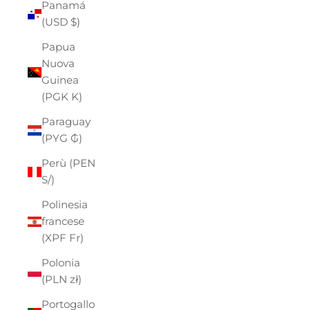
Panamá
(USD $)
Papua
Nuova
Guinea
(PGK K)
Paraguay
(PYG ₲)
Perù (PEN
S/)
Polinesia
francese
(XPF Fr)
Polonia
(PLN zł)
Portogallo