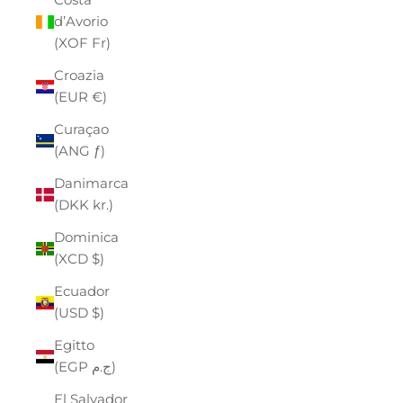
d’Avorio
(XOF Fr)
Croazia
(EUR €)
Curaçao
(ANG ƒ)
Danimarca
(DKK kr.)
Dominica
(XCD $)
Ecuador
(USD $)
Egitto
(EGP ج.م)
El Salvador