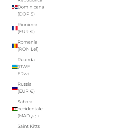
Dominicana
(DOP $)
Riunione
(EUR €)
Romania
(RON Lei)
Ruanda
(RWF
FRw)
Russia
(EUR €)
Sahara
occidentale
(MAD د.م.)
Saint Kitts