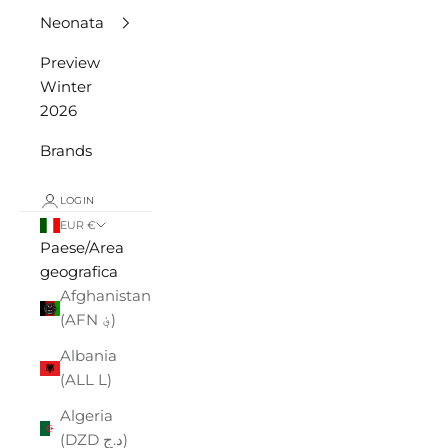
Neonata
Preview
Winter
2026
Brands
LOGIN
EUR €
Paese/Area
geografica
Afghanistan
(AFN ؋)
Albania
(ALL L)
Algeria
(DZD د.ج)