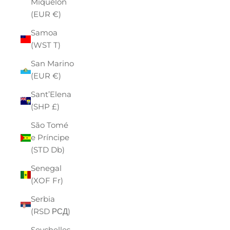
Miquelon
(EUR €)
Samoa
(WST T)
San Marino
(EUR €)
Sant’Elena
(SHP £)
São Tomé
e Príncipe
(STD Db)
Senegal
(XOF Fr)
Serbia
(RSD РСД)
Seychelles