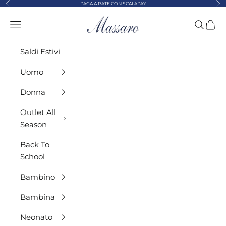
Precedente
Suc
Vai al contenuto
PAGA A RATE CON SCALAPAY
MASSARO ABBIGLIAMENTO
Menù
Cerca
Carre
Saldi Estivi
Uomo
Donna
Outlet All
Season
Back To
School
Bambino
Bambina
Neonato