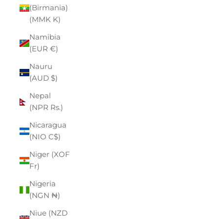
(Birmania)
(MMK K)
Namibia
(EUR €)
Nauru
(AUD $)
Nepal
(NPR Rs.)
Nicaragua
(NIO C$)
Niger (XOF
Fr)
Nigeria
(NGN ₦)
Niue (NZD