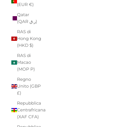
(EUR €)
Qatar
(QAR ر.ق)
RAS di
Hong Kong
(HKD $)
RAS di
Macao
(MOP P)
Regno
Unito (GBP
£)
Repubblica
Centrafricana
(XAF CFA)
Repubblica