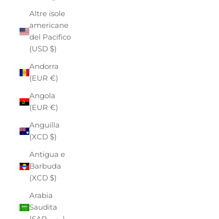
Altre isole
americane
del Pacifico
(USD $)
Andorra
(EUR €)
Angola
(EUR €)
Anguilla
(XCD $)
Antigua e
Barbuda
(XCD $)
Arabia
Saudita
(SAR ر.س)