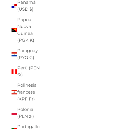
Panamá
(USD $)
Papua
Nuova
Guinea
(PGK K)
Paraguay
(PYG ₲)
Perù (PEN
S/)
Polinesia
francese
(XPF Fr)
Polonia
(PLN zł)
Portogallo