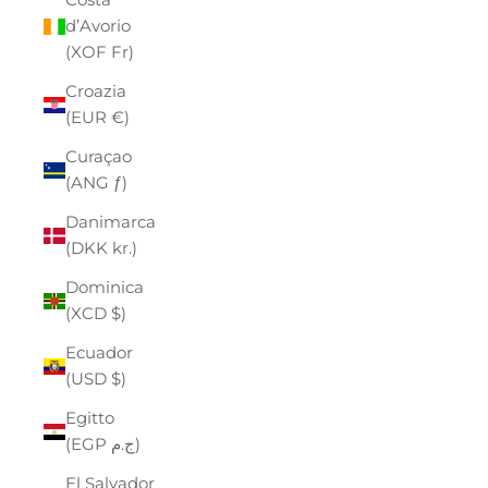
d’Avorio
(XOF Fr)
Croazia
(EUR €)
Curaçao
(ANG ƒ)
Danimarca
(DKK kr.)
Dominica
(XCD $)
Ecuador
(USD $)
Egitto
(EGP ج.م)
El Salvador