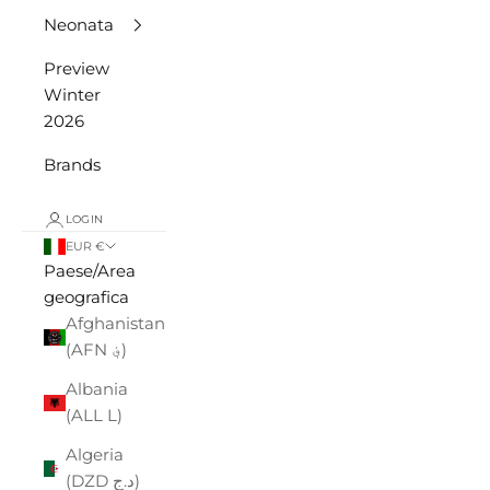
Neonata
Preview
Winter
2026
Brands
LOGIN
EUR €
Paese/Area
geografica
Afghanistan
(AFN ؋)
Albania
(ALL L)
Algeria
(DZD د.ج)