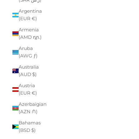
Argentina
(EUR €)
Armenia
(AMD դր.)
Aruba
(AWG ƒ)
Australia
(AUD $)
Austria
(EUR €)
Azerbaigian
(AZN ₼)
Bahamas
(BSD $)