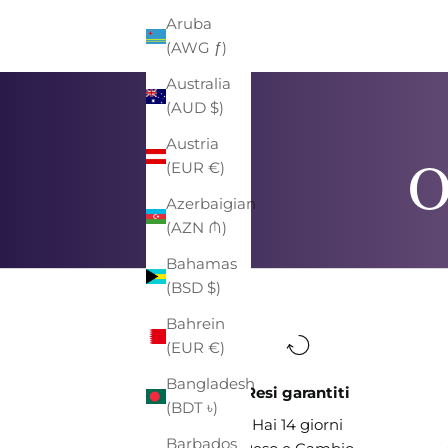
Aruba
(AWG ƒ)
Australia
(AUD $)
Austria
O
(EUR €)
Azerbaigian
(AZN ₼)
Bahamas
(BSD $)
Bahrein
(EUR €)
Bangladesh
Resi garantiti
(BDT ৳)
Hai 14 giorni
Barbados