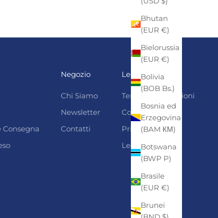
(USD $)
Bhutan
(EUR €)
Bielorussia
(EUR €)
Negozio
Legali
Bolivia
(BOB Bs.)
Chi Siamo
Termini e condizioni
Bosnia ed
Newsletter
Cookie Policy
Erzegovina
 e Consegna
Contatti
Privacy
(BAM КМ)
eso
Legal Notice
Botswana
(BWP P)
Brasile
(EUR €)
Brunei
(BND $)