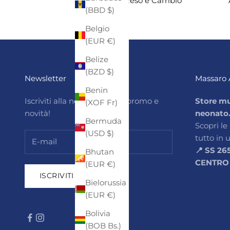
Reso e Cambio
(BBD $)
Belgio
(EUR €)
Belize
(BZD $)
Newsletter
Massaro 
Benin
Iscriviti alla newsletter per promo e
Store mu
(XOF Fr)
novità!
neonato
Bermuda
Scopri le
(USD $)
tutto in 
📍 SS 26
Bhutan
CENTRO
(EUR €)
ISCRIVITI
Bielorussia
(EUR €)
Bolivia
(BOB Bs.)