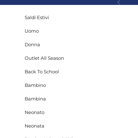
Vai al contenuto
Precedente
Saldi Estivi
Uomo
Donna
Outlet All Season
Back To School
Bambino
Bambina
Neonato
Neonata