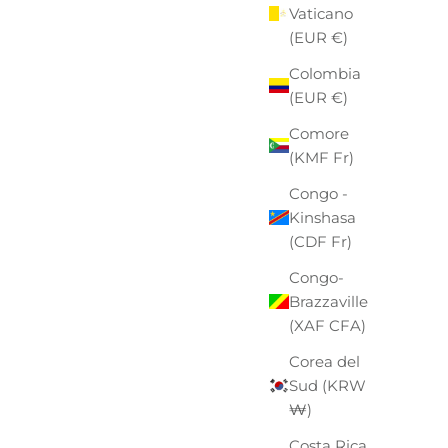
Vaticano
(EUR €)
Colombia
(EUR €)
Comore
(KMF Fr)
Congo -
Kinshasa
(CDF Fr)
Congo-
Brazzaville
(XAF CFA)
Corea del
Sud (KRW
₩)
Costa Rica