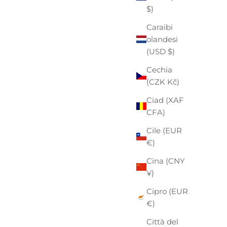
$)
Caraibi
olandesi
(USD $)
Cechia
(CZK Kč)
Ciad (XAF
CFA)
Cile (EUR
€)
Cina (CNY
¥)
Cipro (EUR
€)
Città del