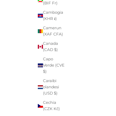
Angola
(BIF Fr)
(EUR €)
Cambogia
Anguilla
(KHR ៛)
(XCD $)
Camerun
Antigua e
(XAF CFA)
Barbuda
Canada
(XCD $)
(CAD $)
Arabia
Capo
Saudita
Verde (CVE
(SAR ر.س)
$)
Argentina
Caraibi
(EUR €)
olandesi
Armenia
(USD $)
(AMD դր.)
Cechia
Aruba
(CZK Kč)
(AWG ƒ)