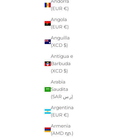
Andorra
(EUR €)
Angola
(EUR €)
Anguilla
(XCD $)
Antigua e
SANDALI
Barbuda
CON DO
P
€
(XCD $)
Arabia
Saudita
(SAR ر.س)
Argentina
(EUR €)
BIRKENSTOCK
Armenia
SANDALI "ARIZONA" KHAKI IN EVA
(AMD դր.)
CON DOPPIA FASCIA REGOLABILE
PREZZO
PREZZO SCONTATO
€55,00
-30%
€38,50