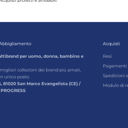
Acquisti protetti e affidabili.
Abbigliamento
Acquisti
ltibrand per uomo, donna, bambino e
Resi
.
Pagamenti
 migliori collezioni dei brand più amati,
Spedizioni
un unico posto.
5, 81020 San Marco Evangelista (CE) /
Modulo di r
 PROGRESS