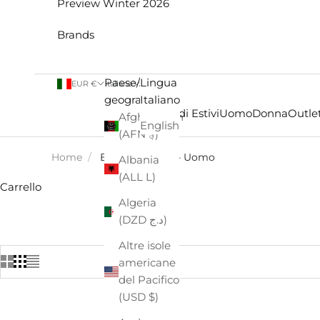
Preview Winter 2026
Brands
Paese/Area
Lingua
EUR €
Italiano
geografica
Italiano
Saldi Estivi
Uomo
Donna
Outlet
Afghanistan
English
(AFN ؋)
Home
/
BIRKENSTOCK - Uomo
Albania
(ALL L)
Carrello
Algeria
(DZD د.ج)
Altre isole
americane
del Pacifico
(USD $)
- €16,50
- €10,00