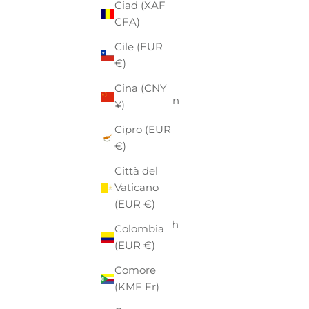
Ciad (XAF
Australia
CFA)
(AUD $)
Cile (EUR
Austria
€)
(EUR €)
Cina (CNY
Azerbaigian
¥)
(AZN ₼)
Cipro (EUR
Bahamas
€)
(BSD $)
Città del
Bahrein
Vaticano
(EUR €)
(EUR €)
Bangladesh
Colombia
(BDT ৳)
(EUR €)
Barbados
Comore
(BBD $)
(KMF Fr)
Belgio