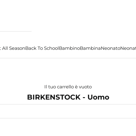
 All Season
Back To School
Bambino
Bambina
Neonato
Neona
Il tuo carrello è vuoto
BIRKENSTOCK - Uomo
- €16,50