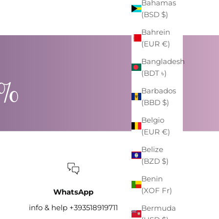
Bahamas
(BSD $)
Bahrein
(EUR €)
Bangladesh
(BDT ৳)
0%
Barbados
(BBD $)
Belgio
(EUR €)
Belize
(BZD $)
Benin
(XOF Fr)
WhatsApp
info & help +393518919711
Bermuda