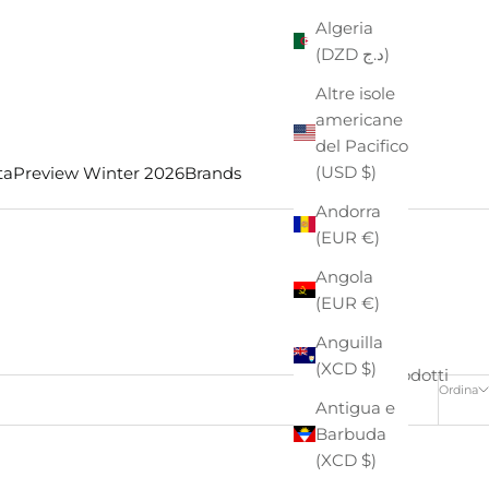
Algeria
(DZD د.ج)
Altre isole
americane
del Pacifico
(USD $)
ta
Preview Winter 2026
Brands
Andorra
(EUR €)
Angola
(EUR €)
Anguilla
(XCD $)
4 prodotti
Ordina
Antigua e
Barbuda
(XCD $)
- €38,00