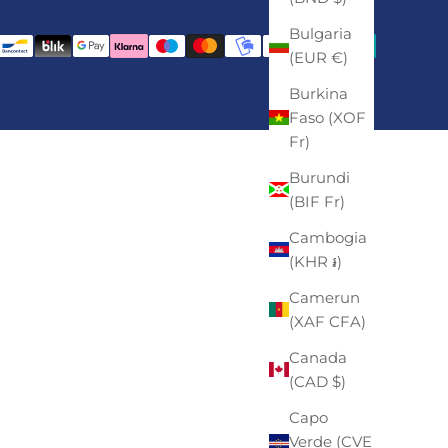
Bulgaria
(EUR €)
Burkina
Faso (XOF
Fr)
Burundi
(BIF Fr)
Cambogia
(KHR ៛)
Camerun
(XAF CFA)
Canada
(CAD $)
Capo
Verde (CVE