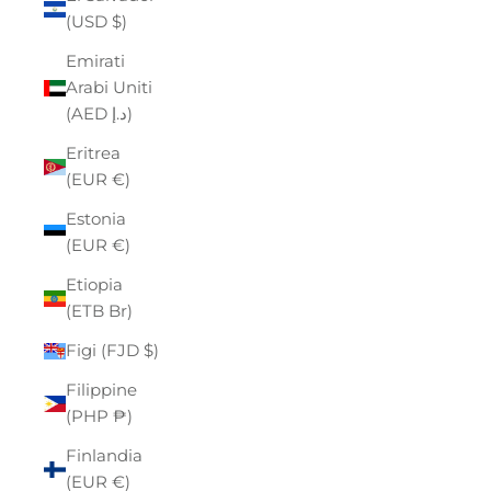
(USD $)
Emirati
Arabi Uniti
(AED د.إ)
Eritrea
(EUR €)
Estonia
(EUR €)
Etiopia
(ETB Br)
Figi (FJD $)
Filippine
(PHP ₱)
Finlandia
(EUR €)