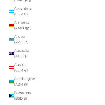
Argentina
(EUR €)
Armenia
(AMD դր.)
Aruba
(AWG ƒ)
Australia
(AUD $)
Austria
(EUR €)
Azerbaigian
(AZN ₼)
Bahamas
(BSD $)