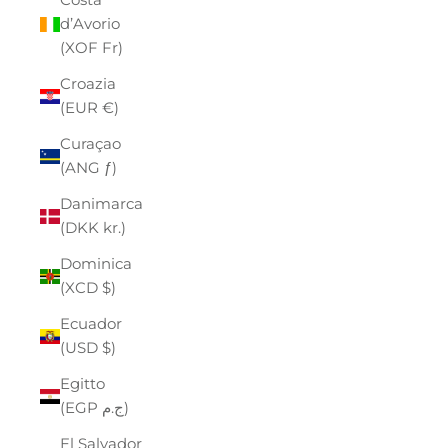
d’Avorio
(XOF Fr)
Croazia
(EUR €)
Curaçao
(ANG ƒ)
Danimarca
(DKK kr.)
Dominica
(XCD $)
Ecuador
(USD $)
Egitto
(EGP ج.م)
El Salvador