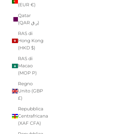
(EUR €)
Qatar
(QAR ر.ق)
RAS di
Hong Kong
(HKD $)
RAS di
Macao
(MOP P)
Regno
Unito (GBP
£)
Repubblica
Centrafricana
(XAF CFA)
Repubblica