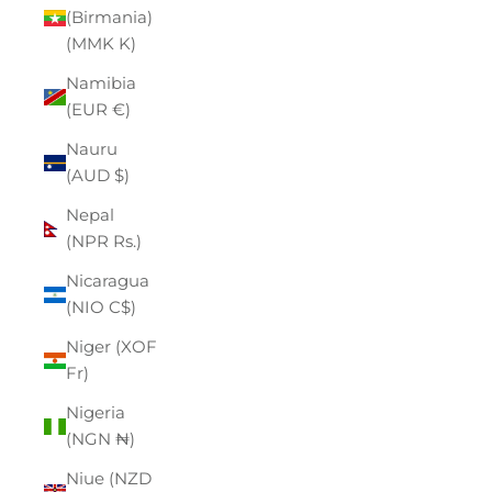
(Birmania)
(MMK K)
Namibia
(EUR €)
Nauru
(AUD $)
Nepal
(NPR Rs.)
Nicaragua
(NIO C$)
Niger (XOF
Fr)
Nigeria
(NGN ₦)
Niue (NZD