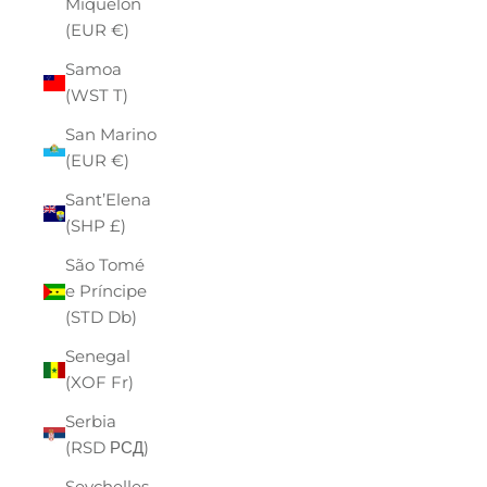
Miquelon
(EUR €)
Samoa
(WST T)
San Marino
(EUR €)
Sant’Elena
(SHP £)
São Tomé
e Príncipe
(STD Db)
Senegal
(XOF Fr)
Serbia
(RSD РСД)
Seychelles