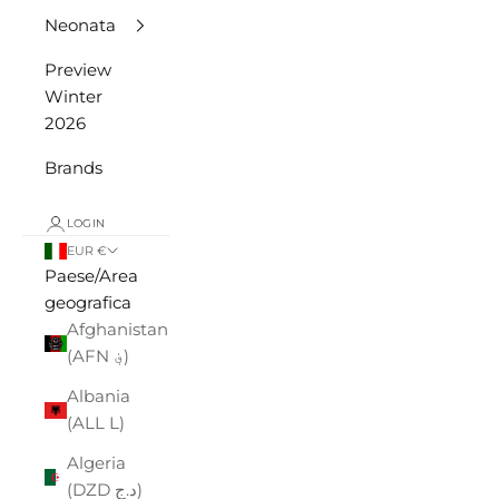
Neonata
Preview
Winter
2026
Brands
LOGIN
EUR €
Paese/Area
geografica
Afghanistan
(AFN ؋)
Albania
(ALL L)
Algeria
(DZD د.ج)