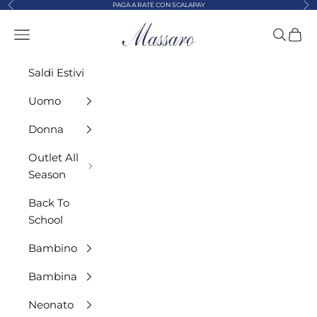
Precedente
Suc
Vai al contenuto
PAGA A RATE CON SCALAPAY
MASSARO ABBIGLIAMENTO
Menù
Cerca
Carre
Saldi Estivi
Uomo
Donna
Outlet All
Season
Back To
School
Bambino
Bambina
Neonato