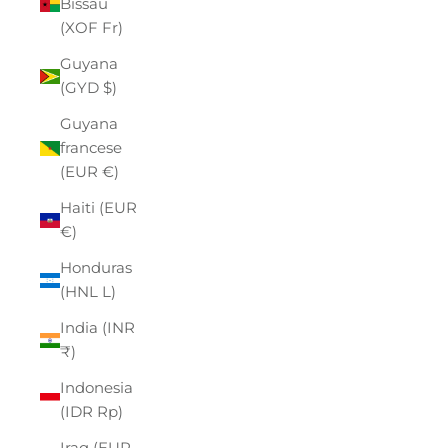
Bissau
(XOF Fr)
Guyana
(GYD $)
Guyana
francese
(EUR €)
Haiti (EUR
€)
Honduras
(HNL L)
India (INR
₹)
Indonesia
(IDR Rp)
Iraq (EUR