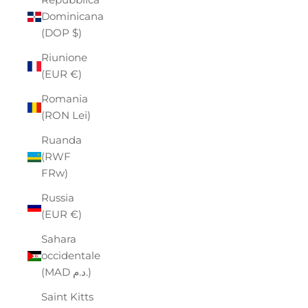
Dominicana
(DOP $)
Riunione
(EUR €)
Romania
(RON Lei)
Ruanda
(RWF
FRw)
Russia
(EUR €)
Sahara
occidentale
(MAD د.م.)
Saint Kitts