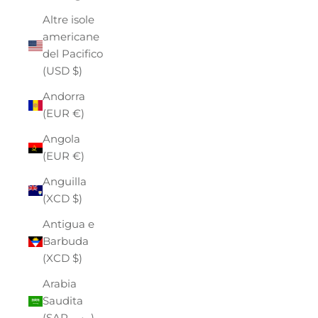
Altre isole
americane
del Pacifico
(USD $)
Andorra
(EUR €)
Angola
(EUR €)
Anguilla
(XCD $)
Antigua e
Barbuda
(XCD $)
Arabia
Saudita
(SAR ر.س)