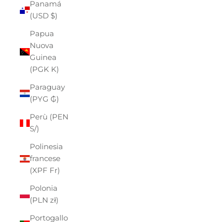
Panamá
(USD $)
Papua
Nuova
Guinea
(PGK K)
Paraguay
(PYG ₲)
Perù (PEN
S/)
Polinesia
francese
(XPF Fr)
Polonia
(PLN zł)
Portogallo