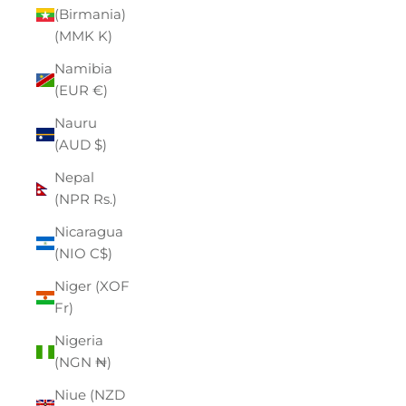
(Birmania)
(MMK K)
Namibia
(EUR €)
Nauru
(AUD $)
Nepal
(NPR Rs.)
Nicaragua
(NIO C$)
Niger (XOF
Fr)
Nigeria
(NGN ₦)
Niue (NZD