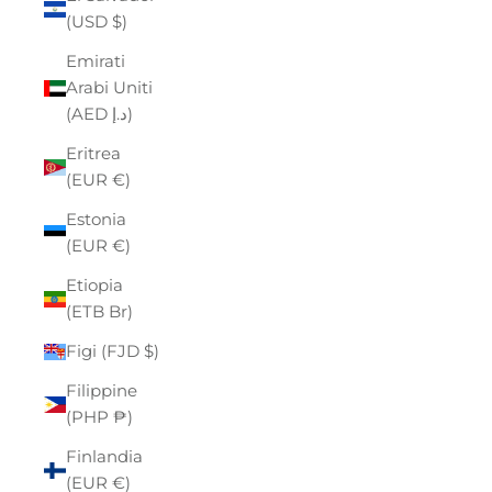
(USD $)
Emirati
Arabi Uniti
(AED د.إ)
Eritrea
(EUR €)
Estonia
(EUR €)
Etiopia
(ETB Br)
Figi (FJD $)
Filippine
(PHP ₱)
Finlandia
(EUR €)