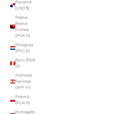
Panamá
(USD $)
Papua
Nuova
Guinea
(PGK K)
Paraguay
(PYG ₲)
Perù (PEN
S/)
Polinesia
francese
(XPF Fr)
Polonia
(PLN zł)
Portogallo