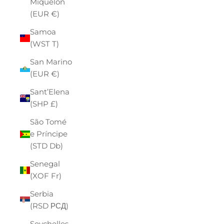
Miquelon
(EUR €)
Samoa
(WST T)
San Marino
(EUR €)
Sant’Elena
(SHP £)
São Tomé
e Príncipe
(STD Db)
Senegal
(XOF Fr)
Serbia
(RSD РСД)
Seychelles