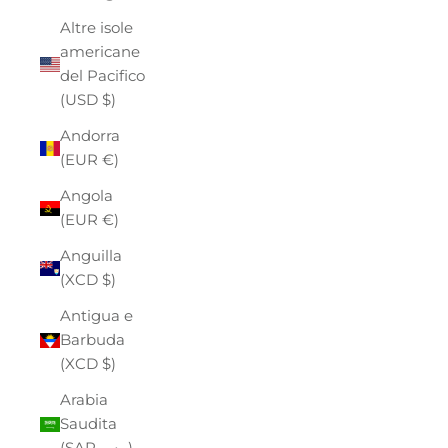
Altre isole
americane
del Pacifico
(USD $)
Andorra
(EUR €)
Angola
(EUR €)
Anguilla
(XCD $)
Antigua e
Barbuda
(XCD $)
Arabia
Saudita
(SAR ر.س)