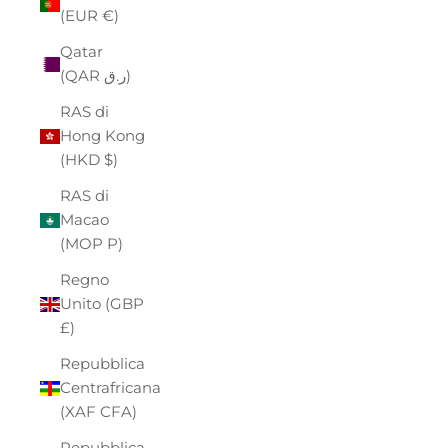
(EUR €)
Qatar
(QAR ر.ق)
RAS di
Hong Kong
(HKD $)
RAS di
Macao
(MOP P)
Regno
Unito (GBP
£)
Repubblica
Centrafricana
(XAF CFA)
Repubblica