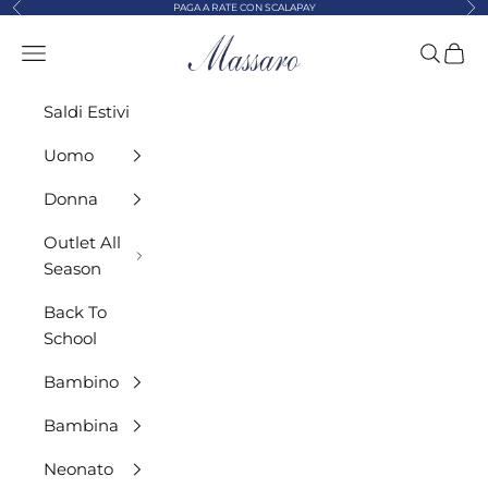
Precedente
Suc
Vai al contenuto
PAGA A RATE CON SCALAPAY
MASSARO ABBIGLIAMENTO
Menù
Cerca
Carre
Saldi Estivi
Uomo
Donna
Outlet All
Season
Back To
School
Bambino
Bambina
Neonato