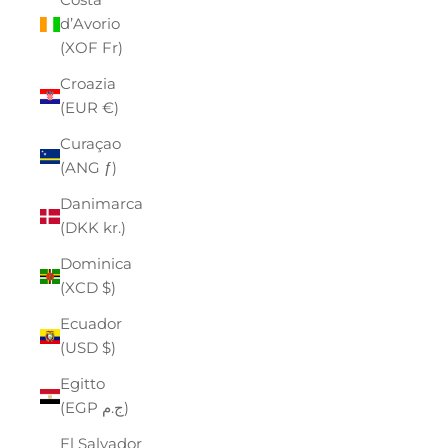
d’Avorio
(XOF Fr)
Croazia
(EUR €)
Curaçao
(ANG ƒ)
Danimarca
(DKK kr.)
Dominica
(XCD $)
Ecuador
(USD $)
Egitto
(EGP ج.م)
El Salvador