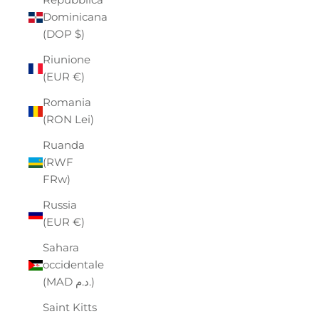
Dominicana
(DOP $)
Riunione
(EUR €)
Romania
(RON Lei)
Ruanda
(RWF
FRw)
Russia
(EUR €)
Sahara
occidentale
(MAD د.م.)
Saint Kitts