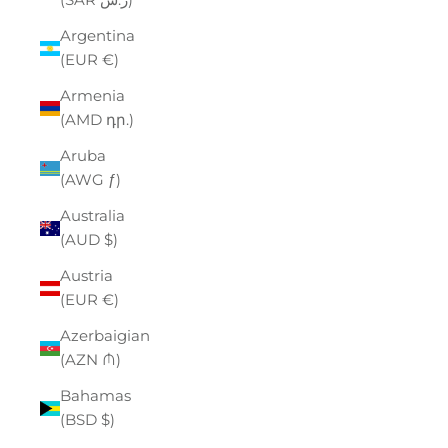
Argentina
(EUR €)
Armenia
(AMD դր.)
Aruba
(AWG ƒ)
Australia
(AUD $)
Austria
(EUR €)
Azerbaigian
(AZN ₼)
Bahamas
(BSD $)