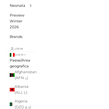
Neonata
Preview
Winter
2026
Brands
LOGIN
EUR €
Paese/Area
geografica
Afghanistan
(AFN ؋)
Albania
(ALL L)
Algeria
(DZD د.ج)