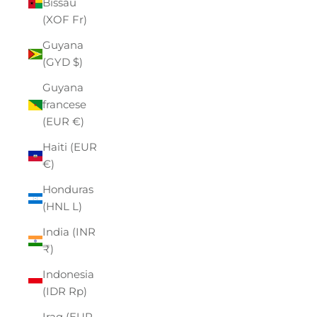
Bissau
(XOF Fr)
Guyana
(GYD $)
Guyana
francese
(EUR €)
Haiti (EUR
€)
Honduras
(HNL L)
India (INR
₹)
Indonesia
(IDR Rp)
Iraq (EUR