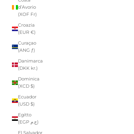
d’Avorio
(XOF Fr)
Croazia
(EUR €)
Curaçao
(ANG ƒ)
Danimarca
(DKK kr.)
Dominica
(XCD $)
Ecuador
(USD $)
Egitto
(EGP ج.م)
El Salvador