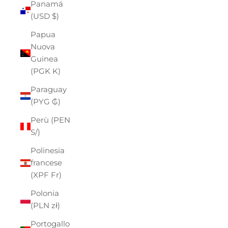
Panamá
(USD $)
Papua
Nuova
Guinea
(PGK K)
Paraguay
(PYG ₲)
Perù (PEN
S/)
Polinesia
francese
(XPF Fr)
Polonia
(PLN zł)
Portogallo