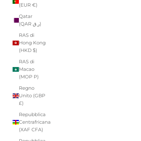
(EUR €)
Qatar
(QAR ر.ق)
RAS di
Hong Kong
(HKD $)
RAS di
Macao
(MOP P)
Regno
Unito (GBP
£)
Repubblica
Centrafricana
(XAF CFA)
Repubblica