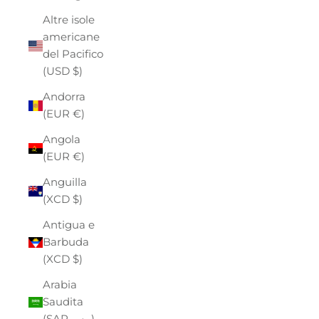
Altre isole
americane
del Pacifico
(USD $)
Andorra
(EUR €)
Angola
(EUR €)
Anguilla
(XCD $)
Antigua e
Barbuda
(XCD $)
Arabia
Saudita
(SAR ر.س)