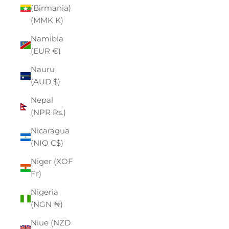
(Birmania)
(MMK K)
Namibia
(EUR €)
Nauru
(AUD $)
Nepal
(NPR Rs.)
Nicaragua
(NIO C$)
Niger (XOF
Fr)
Nigeria
(NGN ₦)
Niue (NZD