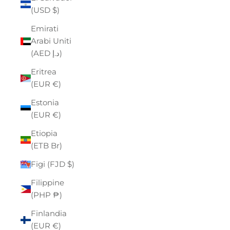
(USD $)
Emirati
Arabi Uniti
(AED د.إ)
Eritrea
(EUR €)
Estonia
(EUR €)
Etiopia
(ETB Br)
Figi (FJD $)
Filippine
(PHP ₱)
Finlandia
(EUR €)