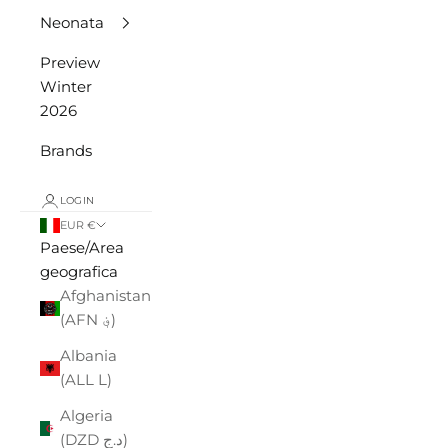
Neonata
Preview
Winter
2026
Brands
LOGIN
EUR €
Paese/Area
geografica
Afghanistan
(AFN ؋)
Albania
(ALL L)
Algeria
(DZD د.ج)