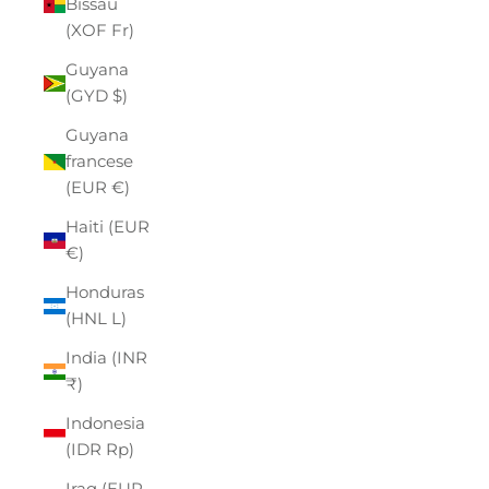
Bissau
(XOF Fr)
Guyana
(GYD $)
Guyana
francese
(EUR €)
Haiti (EUR
€)
Honduras
(HNL L)
India (INR
₹)
Indonesia
(IDR Rp)
Iraq (EUR