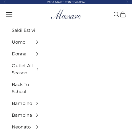
Precedente
Suc
Vai al contenuto
PAGA A RATE CON SCALAPAY
MASSARO ABBIGLIAMENTO
Menù
Cerca
Carre
Saldi Estivi
Uomo
Donna
Outlet All
Season
Back To
School
Bambino
Bambina
Neonato