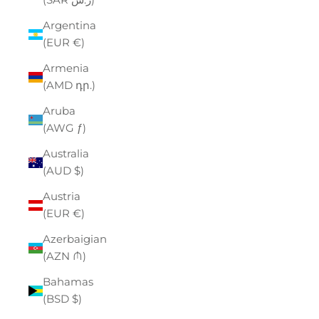
Argentina
(EUR €)
Armenia
(AMD դր.)
Aruba
(AWG ƒ)
Australia
(AUD $)
Austria
(EUR €)
Azerbaigian
(AZN ₼)
Bahamas
(BSD $)