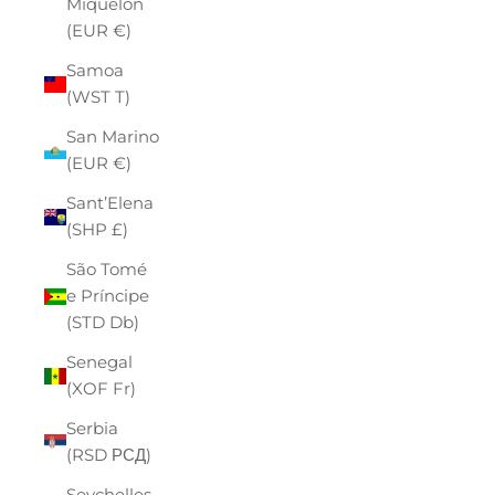
Miquelon
(EUR €)
Samoa
(WST T)
San Marino
(EUR €)
Sant’Elena
(SHP £)
São Tomé
e Príncipe
(STD Db)
Senegal
(XOF Fr)
Serbia
(RSD РСД)
Seychelles