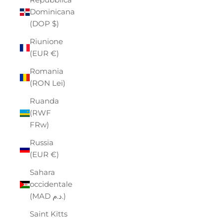
Dominicana
(DOP $)
Riunione
(EUR €)
Romania
(RON Lei)
Ruanda
(RWF
FRw)
Russia
(EUR €)
Sahara
occidentale
(MAD د.م.)
Saint Kitts