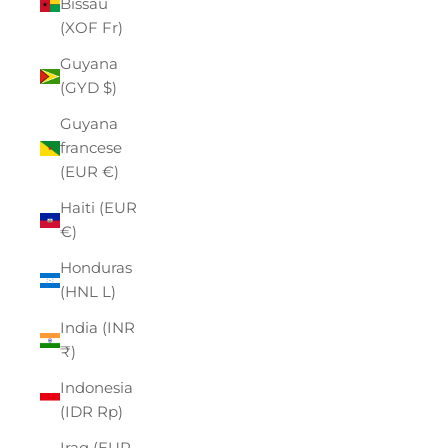
Bissau
(XOF Fr)
Guyana
(GYD $)
Guyana
francese
(EUR €)
Haiti (EUR
€)
Honduras
(HNL L)
India (INR
₹)
Indonesia
(IDR Rp)
Iraq (EUR