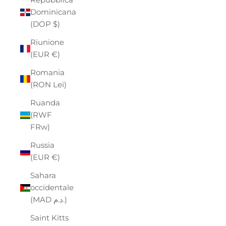
Dominicana
(DOP $)
Riunione
(EUR €)
Romania
(RON Lei)
Ruanda
(RWF
FRw)
Russia
(EUR €)
Sahara
occidentale
(MAD د.م.)
Saint Kitts