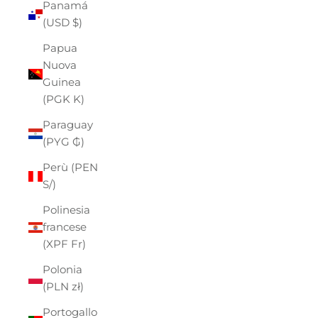
Panamá
(USD $)
Papua
Nuova
Guinea
(PGK K)
Paraguay
(PYG ₲)
Perù (PEN
S/)
Polinesia
francese
(XPF Fr)
Polonia
(PLN zł)
Portogallo