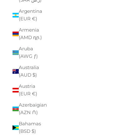
Argentina
(EUR €)
Armenia
(AMD դր.)
Aruba
(AWG ƒ)
Australia
(AUD $)
Austria
(EUR €)
Azerbaigian
(AZN ₼)
Bahamas
(BSD $)