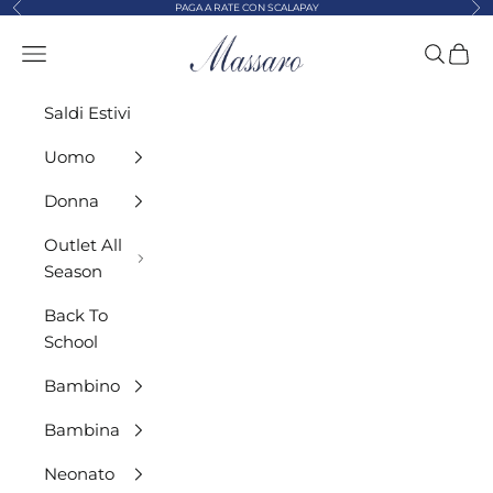
Precedente
Suc
Vai al contenuto
PAGA A RATE CON SCALAPAY
MASSARO ABBIGLIAMENTO
Menù
Cerca
Carre
Saldi Estivi
Uomo
Donna
Outlet All
Season
Back To
School
Bambino
Bambina
Neonato