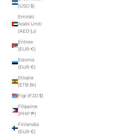
(USD $)
Emirati
Arabi Uniti
(AED د.إ)
Eritrea
(EUR €)
Estonia
(EUR €)
Etiopia
(ETB Br)
Figi (FJD $)
Filippine
(PHP ₱)
Finlandia
(EUR €)