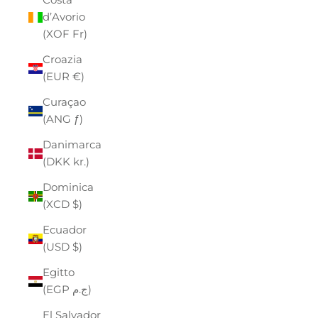
d’Avorio
(XOF Fr)
Croazia
(EUR €)
Curaçao
(ANG ƒ)
Danimarca
(DKK kr.)
Dominica
(XCD $)
Ecuador
(USD $)
Egitto
(EGP ج.م)
El Salvador