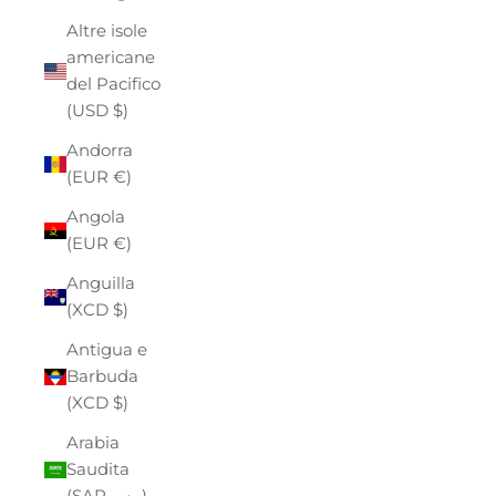
Altre isole
americane
del Pacifico
(USD $)
Andorra
(EUR €)
Angola
(EUR €)
Anguilla
(XCD $)
Antigua e
Barbuda
(XCD $)
Arabia
Saudita
(SAR ر.س)