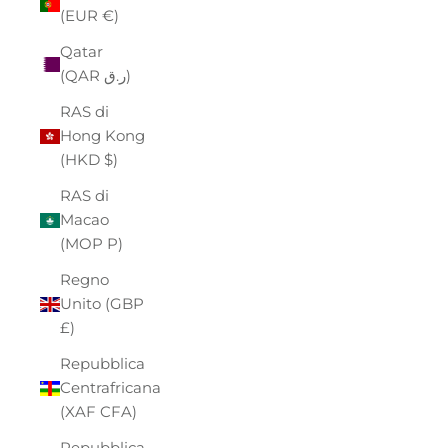
(EUR €)
Qatar
(QAR ر.ق)
RAS di
Hong Kong
(HKD $)
RAS di
Macao
(MOP P)
Regno
Unito (GBP
£)
Repubblica
Centrafricana
(XAF CFA)
Repubblica