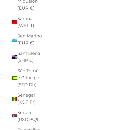
Miquelon
(EUR €)
Samoa
(WST T)
San Marino
(EUR €)
Sant’Elena
(SHP £)
São Tomé
e Príncipe
(STD Db)
Senegal
(XOF Fr)
Serbia
(RSD РСД)
Seychelles