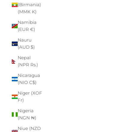
(Birmania)
(MMK K)
Namibia
(EUR €)
Nauru
(AUD $)
Nepal
(NPR Rs.)
Nicaragua
(NIO C$)
Niger (XOF
Fr)
Nigeria
(NGN ₦)
Niue (NZD