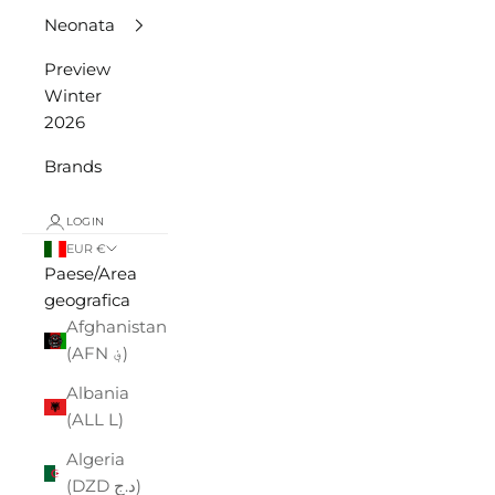
Neonata
Preview
Winter
2026
Brands
LOGIN
EUR €
Paese/Area
geografica
Afghanistan
(AFN ؋)
Albania
(ALL L)
Algeria
(DZD د.ج)