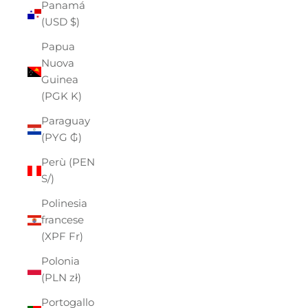
Panamá
(USD $)
Papua
Nuova
Guinea
(PGK K)
Paraguay
(PYG ₲)
Perù (PEN
S/)
Polinesia
francese
(XPF Fr)
Polonia
(PLN zł)
Portogallo