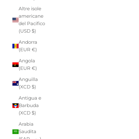
Altre isole
americane
del Pacifico
(USD $)
Andorra
(EUR €)
Angola
(EUR €)
Anguilla
(XCD $)
Antigua e
Barbuda
(XCD $)
Arabia
Saudita
(SAR ر.س)