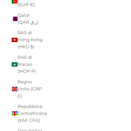
(EUR €)
Qatar
(QAR ر.ق)
RAS di
Hong Kong
(HKD $)
RAS di
Macao
(MOP P)
Regno
Unito (GBP
£)
Repubblica
Centrafricana
(XAF CFA)
Repubblica