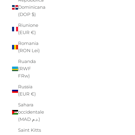
Dominicana
(DOP $)
Riunione
(EUR €)
Romania
(RON Lei)
Ruanda
(RWF
FRw)
Russia
(EUR €)
Sahara
occidentale
(MAD د.م.)
Saint Kitts