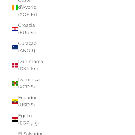
d’Avorio
(XOF Fr)
Croazia
(EUR €)
Curaçao
(ANG ƒ)
Danimarca
(DKK kr.)
Dominica
(XCD $)
Ecuador
(USD $)
Egitto
(EGP ج.م)
El Salvador