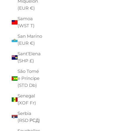
Miquelon
(EUR €)
Samoa
(WST T)
San Marino
(EUR €)
Sant’Elena
(SHP £)
São Tomé
e Príncipe
(STD Db)
Senegal
(XOF Fr)
Serbia
(RSD РСД)
Seychelles