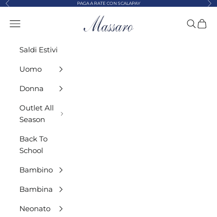
Precedente
Suc
Vai al contenuto
PAGA A RATE CON SCALAPAY
MASSARO ABBIGLIAMENTO
Menù
Cerca
Carre
Saldi Estivi
Uomo
Donna
Outlet All
Season
Back To
School
Bambino
Bambina
Neonato