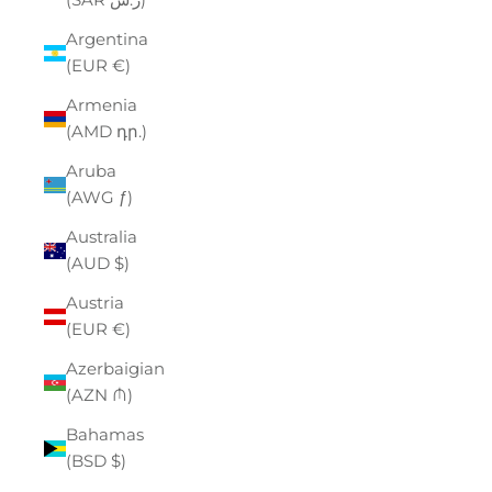
Argentina
(EUR €)
Armenia
(AMD դր.)
Aruba
(AWG ƒ)
Australia
(AUD $)
Austria
(EUR €)
Azerbaigian
(AZN ₼)
Bahamas
(BSD $)