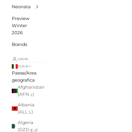
Neonata
Preview
Winter
2026
Brands
LOGIN
EUR €
Paese/Area
geografica
Afghanistan
(AFN ؋)
Albania
(ALL L)
Algeria
(DZD د.ج)