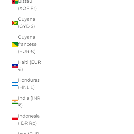
Bissau
(XOF Fr)
Guyana
(GYD $)
Guyana
francese
(EUR €)
Haiti (EUR
€)
Honduras
(HNL L)
India (INR
₹)
Indonesia
(IDR Rp)
Iraq (EUR