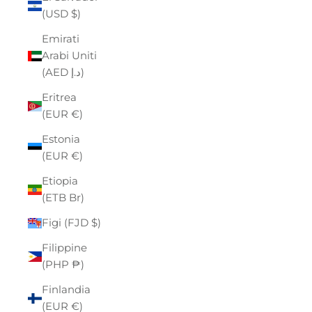
(USD $)
Emirati
Arabi Uniti
(AED د.إ)
Eritrea
(EUR €)
Estonia
(EUR €)
Etiopia
(ETB Br)
Figi (FJD $)
Filippine
(PHP ₱)
Finlandia
(EUR €)