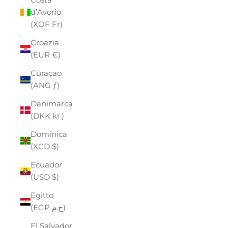
d’Avorio
(XOF Fr)
Croazia
(EUR €)
Curaçao
(ANG ƒ)
Danimarca
(DKK kr.)
Dominica
(XCD $)
Ecuador
(USD $)
Egitto
(EGP ج.م)
El Salvador