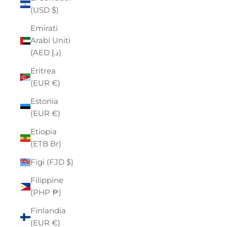
(USD $)
Emirati
Arabi Uniti
(AED د.إ)
Eritrea
(EUR €)
Estonia
(EUR €)
Etiopia
(ETB Br)
Figi (FJD $)
Filippine
(PHP ₱)
Finlandia
(EUR €)