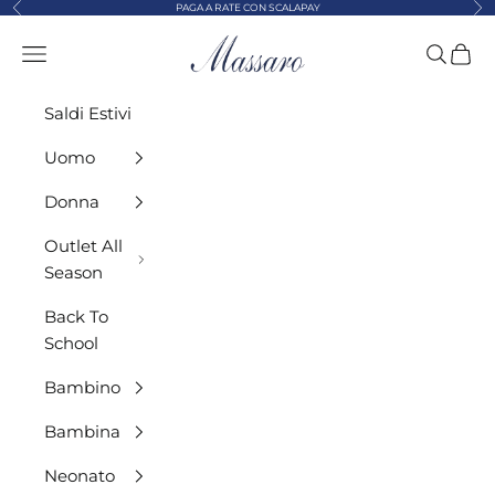
Precedente
Suc
Vai al contenuto
PAGA A RATE CON SCALAPAY
MASSARO ABBIGLIAMENTO
Menù
Cerca
Carre
Saldi Estivi
Uomo
Donna
Outlet All
Season
Back To
School
Bambino
Bambina
Neonato