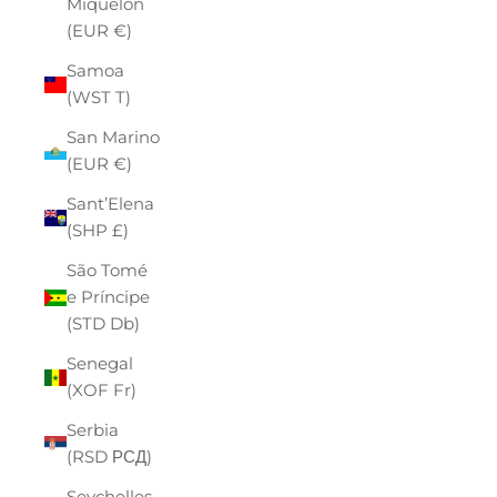
Miquelon
(EUR €)
Samoa
(WST T)
San Marino
(EUR €)
Sant’Elena
(SHP £)
São Tomé
e Príncipe
(STD Db)
Senegal
(XOF Fr)
Serbia
(RSD РСД)
Seychelles