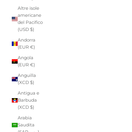
Altre isole
americane
del Pacifico
(USD $)
Andorra
(EUR €)
Angola
(EUR €)
Anguilla
(XCD $)
Antigua e
Barbuda
(XCD $)
Arabia
Saudita
(SAR ر.س)