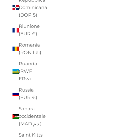
Dominicana
(DOP $)
Riunione
(EUR €)
Romania
(RON Lei)
Ruanda
(RWF
FRw)
Russia
(EUR €)
Sahara
occidentale
(MAD د.م.)
Saint Kitts