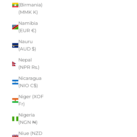
(Birmania)
(MMK K)
Namibia
(EUR €)
Nauru
(AUD $)
Nepal
(NPR Rs.)
Nicaragua
(NIO C$)
Niger (XOF
Fr)
Nigeria
(NGN ₦)
Niue (NZD