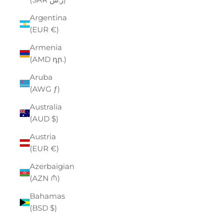
Argentina
(EUR €)
Armenia
(AMD դր.)
Aruba
(AWG ƒ)
Australia
(AUD $)
Austria
(EUR €)
Azerbaigian
(AZN ₼)
Bahamas
(BSD $)