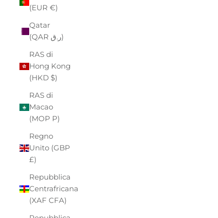
(EUR €)
Qatar
(QAR ر.ق)
RAS di
Hong Kong
(HKD $)
RAS di
Macao
(MOP P)
Regno
Unito (GBP
£)
Repubblica
Centrafricana
(XAF CFA)
Repubblica