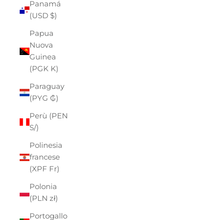
Panamá
(USD $)
Papua
Nuova
Guinea
(PGK K)
Paraguay
(PYG ₲)
Perù (PEN
S/)
Polinesia
francese
(XPF Fr)
Polonia
(PLN zł)
Portogallo