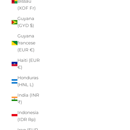
Bissau
(XOF Fr)
Guyana
(GYD $)
Guyana
francese
(EUR €)
Haiti (EUR
€)
Honduras
(HNL L)
India (INR
₹)
Indonesia
(IDR Rp)
Iraq (EUR