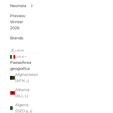
Neonata
Preview
Winter
2026
Brands
LOGIN
EUR €
Paese/Area
geografica
Afghanistan
(AFN ؋)
Albania
(ALL L)
Algeria
(DZD د.ج)