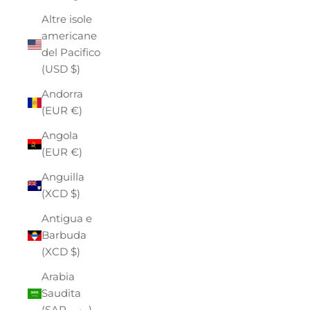
Altre isole
americane
del Pacifico
(USD $)
Andorra
(EUR €)
Angola
(EUR €)
Anguilla
(XCD $)
Antigua e
Barbuda
(XCD $)
Arabia
Saudita
(SAR ر.س)