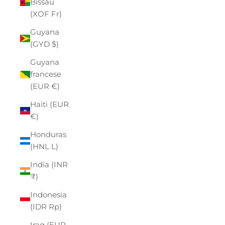
Bissau
(XOF Fr)
Guyana
(GYD $)
Guyana
francese
(EUR €)
Haiti (EUR
€)
Honduras
(HNL L)
India (INR
₹)
Indonesia
(IDR Rp)
Iraq (EUR