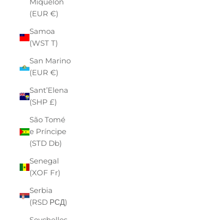
Miquelon
(EUR €)
Samoa
(WST T)
San Marino
(EUR €)
Sant’Elena
(SHP £)
São Tomé
e Príncipe
(STD Db)
Senegal
(XOF Fr)
Serbia
(RSD РСД)
Seychelles