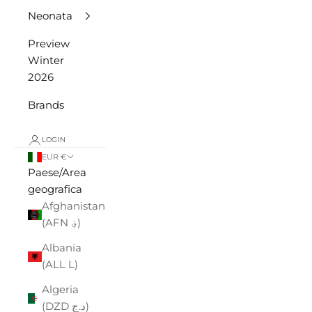
Neonata
Preview
Winter
2026
Brands
LOGIN
EUR €
Paese/Area
geografica
Afghanistan
(AFN ؋)
Albania
(ALL L)
Algeria
(DZD د.ج)