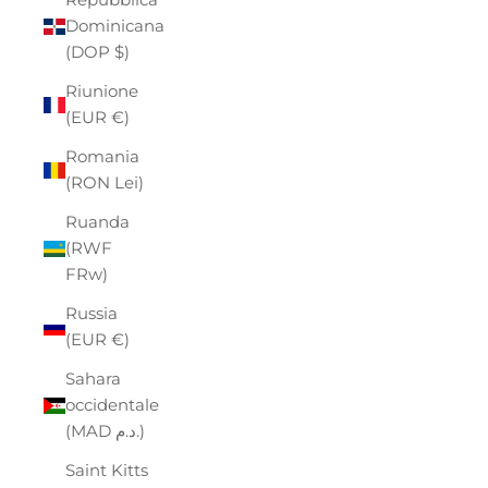
Dominicana
(DOP $)
Riunione
(EUR €)
Romania
(RON Lei)
Ruanda
(RWF
FRw)
Russia
(EUR €)
Sahara
occidentale
(MAD د.م.)
Saint Kitts