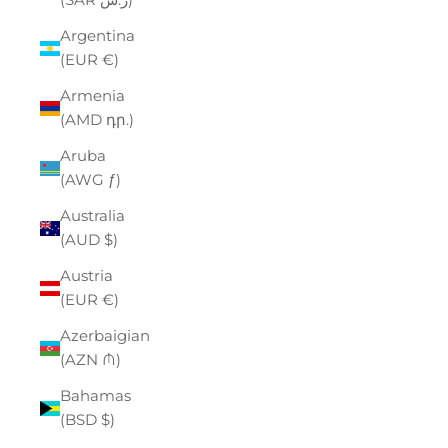
Argentina
(EUR €)
Armenia
(AMD դր.)
Aruba
(AWG ƒ)
Australia
(AUD $)
Austria
(EUR €)
Azerbaigian
(AZN ₼)
Bahamas
(BSD $)