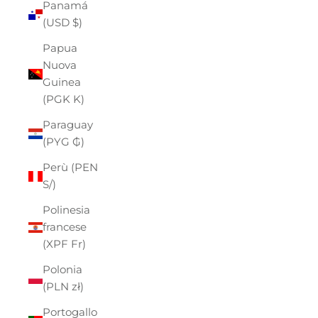
Panamá
(USD $)
Papua
Nuova
Guinea
(PGK K)
Paraguay
(PYG ₲)
Perù (PEN
S/)
Polinesia
francese
(XPF Fr)
Polonia
(PLN zł)
Portogallo