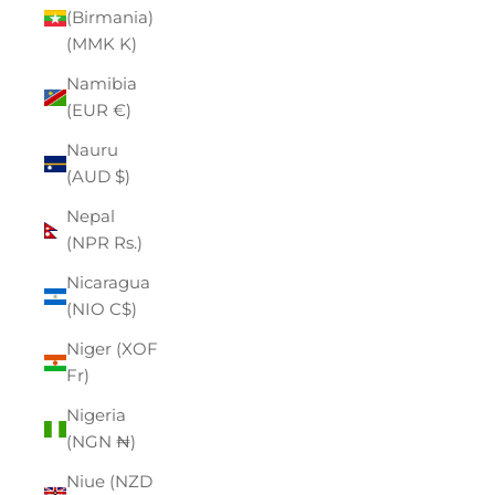
(Birmania)
(MMK K)
Namibia
(EUR €)
Nauru
(AUD $)
Nepal
(NPR Rs.)
Nicaragua
(NIO C$)
Niger (XOF
Fr)
Nigeria
(NGN ₦)
Niue (NZD