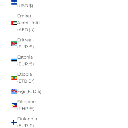
(USD $)
Emirati
Arabi Uniti
(AED د.إ)
Eritrea
(EUR €)
Estonia
(EUR €)
Etiopia
(ETB Br)
Figi (FJD $)
Filippine
(PHP ₱)
Finlandia
(EUR €)