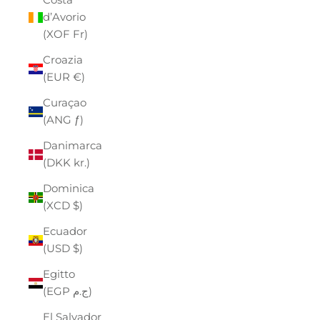
d’Avorio
(XOF Fr)
Croazia
(EUR €)
Curaçao
(ANG ƒ)
Danimarca
(DKK kr.)
Dominica
(XCD $)
Ecuador
(USD $)
Egitto
(EGP ج.م)
El Salvador