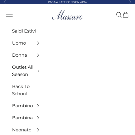
Precedente
Suc
Vai al contenuto
PAGA A RATE CON SCALAPAY
MASSARO ABBIGLIAMENTO
Menù
Cerca
Carre
Saldi Estivi
Uomo
Donna
Outlet All
Season
Back To
School
Bambino
Bambina
Neonato