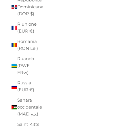
Dominicana
(DOP $)
Riunione
(EUR €)
Romania
(RON Lei)
Ruanda
(RWF
FRw)
Russia
(EUR €)
Sahara
occidentale
(MAD د.م.)
Saint Kitts