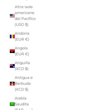
Altre isole
americane
del Pacifico
(USD $)
Andorra
(EUR €)
Angola
(EUR €)
Anguilla
(XCD $)
Antigua e
Barbuda
(XCD $)
Arabia
Saudita
(SAR ر.س)