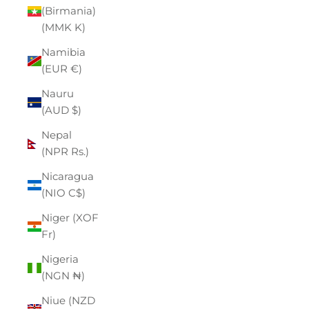
(Birmania)
(MMK K)
Namibia
(EUR €)
Nauru
(AUD $)
Nepal
(NPR Rs.)
Nicaragua
(NIO C$)
Niger (XOF
Fr)
Nigeria
(NGN ₦)
Niue (NZD