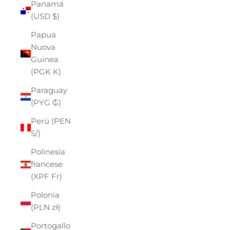
Panamá
(USD $)
Papua
Nuova
Guinea
(PGK K)
Paraguay
(PYG ₲)
Perù (PEN
S/)
Polinesia
francese
(XPF Fr)
Polonia
(PLN zł)
Portogallo