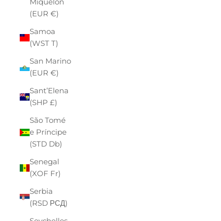
Miquelon
(EUR €)
Samoa
(WST T)
San Marino
(EUR €)
Sant’Elena
(SHP £)
São Tomé
e Príncipe
(STD Db)
Senegal
(XOF Fr)
Serbia
(RSD РСД)
Seychelles