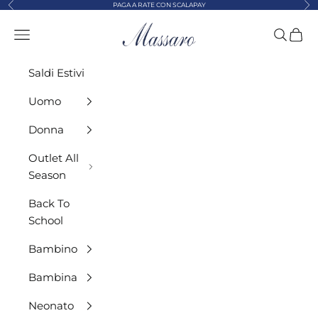
Precedente
Suc
Vai al contenuto
PAGA A RATE CON SCALAPAY
MASSARO ABBIGLIAMENTO
Menù
Cerca
Carre
Saldi Estivi
Uomo
Donna
Outlet All
Season
Back To
School
Bambino
Bambina
Neonato