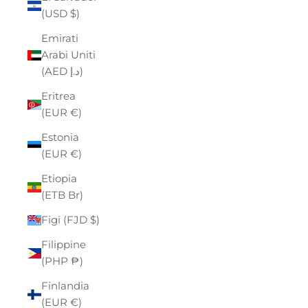
(USD $)
Emirati
Arabi Uniti
(AED د.إ)
Eritrea
(EUR €)
Estonia
(EUR €)
Etiopia
(ETB Br)
Figi (FJD $)
Filippine
(PHP ₱)
Finlandia
(EUR €)