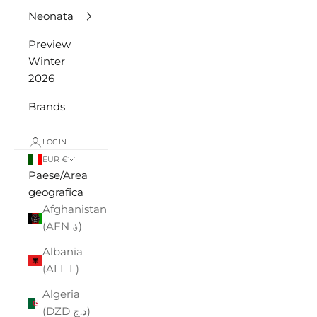
Neonata
Preview
Winter
2026
Brands
LOGIN
EUR €
Paese/Area
geografica
Afghanistan
(AFN ؋)
Albania
(ALL L)
Algeria
(DZD د.ج)