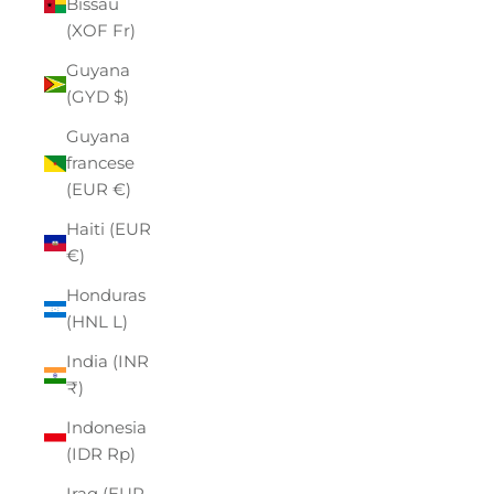
Bissau
(XOF Fr)
Guyana
(GYD $)
Guyana
francese
(EUR €)
Haiti (EUR
€)
Honduras
(HNL L)
India (INR
₹)
Indonesia
(IDR Rp)
Iraq (EUR