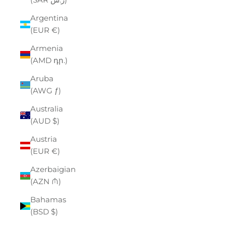
Argentina
(EUR €)
Armenia
(AMD դր.)
Aruba
(AWG ƒ)
Australia
(AUD $)
Austria
(EUR €)
Azerbaigian
(AZN ₼)
Bahamas
(BSD $)