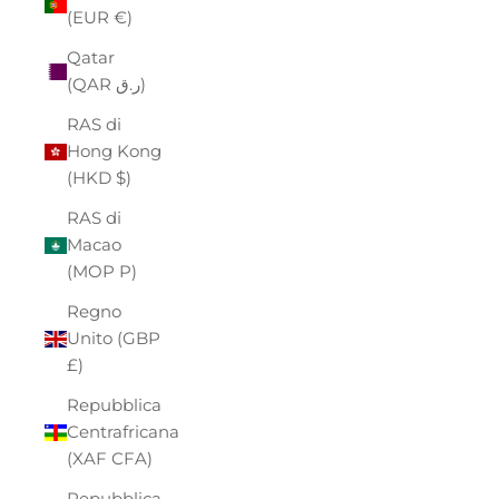
(EUR €)
Qatar
(QAR ر.ق)
RAS di
Hong Kong
(HKD $)
RAS di
Macao
(MOP P)
Regno
Unito (GBP
£)
Repubblica
Centrafricana
(XAF CFA)
Repubblica