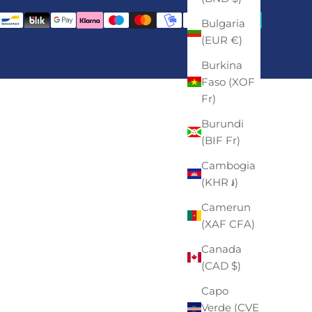
Bulgaria
(EUR €)
Burkina
Faso (XOF
Fr)
Burundi
(BIF Fr)
Cambogia
(KHR ៛)
Camerun
(XAF CFA)
Canada
(CAD $)
Capo
Verde (CVE