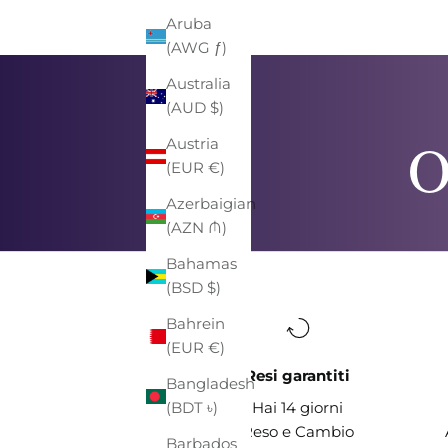
Aruba
(AWG ƒ)
Australia
(AUD $)
O
Austria
(EUR €)
Azerbaigian
(AZN ₼)
Bahamas
(BSD $)
Bahrein
(EUR €)
Resi garantiti
Bangladesh
(BDT ৳)
Hai 14 giorni
Reso e Cambio
Barbados