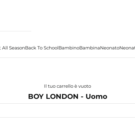
 All Season
Back To School
Bambino
Bambina
Neonato
Neona
Il tuo carrello è vuoto
BOY LONDON - Uomo
- €25,00