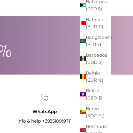
Bahamas
(BSD $)
Bahrein
(EUR €)
Bangladesh
0%
(BDT ৳)
Barbados
(BBD $)
Belgio
(EUR €)
Belize
(BZD $)
Benin
WhatsApp
(XOF Fr)
info & help +393518919711
Bermuda