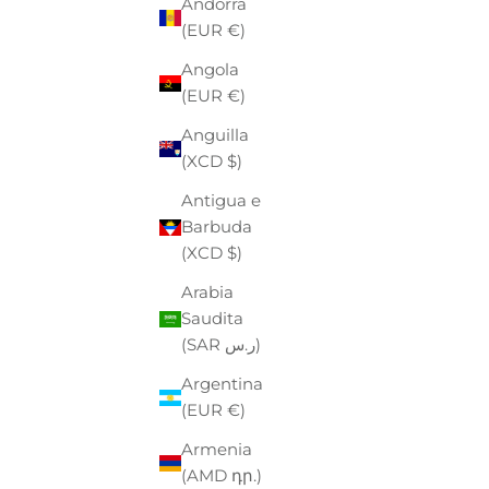
Andorra
(EUR €)
Angola
(EUR €)
Anguilla
(XCD $)
Antigua e
Barbuda
(XCD $)
Arabia
Saudita
(SAR ر.س)
F
P
€
Argentina
BOY LONDON
(EUR €)
FELPA GIROCOLLO UOMO
Armenia
PREZZO
PREZZO SCONTATO
€45,00
-49%
€23,00
(AMD դր.)