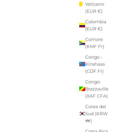
Vaticano
(EUR €)
Colombia
(EUR €)
Comore
(KMF Fr)
Congo -
Kinshasa
(CDF Fr)
Congo-
Brazzaville
(XAF CFA)
Corea del
Sud (KRW
₩)
Costa Rica