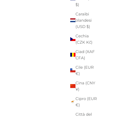
$)
Caraibi
olandesi
(USD $)
Cechia
(CZK Kč)
Ciad (XAF
CFA)
Cile (EUR
€)
Cina (CNY
¥)
Cipro (EUR
€)
Città del