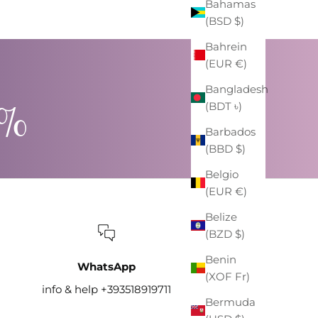
Bahamas
(BSD $)
Bahrein
(EUR €)
Bangladesh
0%
(BDT ৳)
Barbados
(BBD $)
Belgio
(EUR €)
Belize
(BZD $)
Benin
WhatsApp
(XOF Fr)
info & help +393518919711
Bermuda