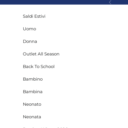
Vai al contenuto
Precedente
Saldi Estivi
Uomo
Donna
Outlet All Season
Back To School
Bambino
Bambina
Neonato
Neonata