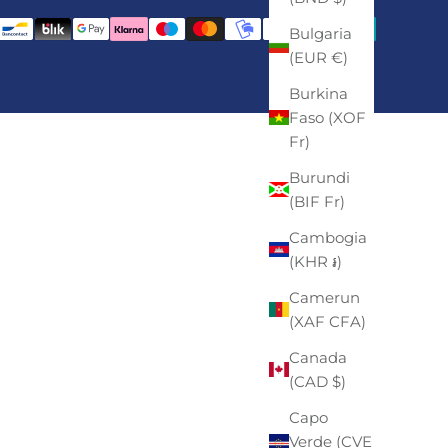
Bulgaria
(EUR €)
Burkina
Faso (XOF
Fr)
Burundi
(BIF Fr)
Cambogia
(KHR ៛)
Camerun
(XAF CFA)
Canada
(CAD $)
Capo
Verde (CVE