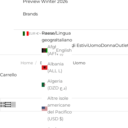
Preview Winter 2026
Brands
Paese/Area
Lingua
EUR €
Italiano
geografica
Italiano
Saldi Estivi
Uomo
Donna
Outlet
Afghanistan
English
(AFN ؋)
Home
/
BOY LONDON - Uomo
Albania
(ALL L)
Carrello
Algeria
(DZD د.ج)
Altre isole
americane
del Pacifico
(USD $)
- €22,00
- €22,00