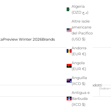
Algeria
(DZD د.ج)
Altre isole
americane
del Pacifico
(USD $)
ta
Preview Winter 2026
Brands
Andorra
(EUR €)
Angola
(EUR €)
Anguilla
(XCD $)
3 prodotti
Ordina
Antigua e
Barbuda
(XCD $)