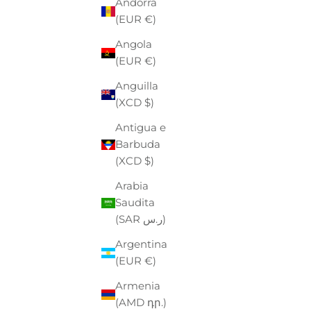
Andorra
(EUR €)
Angola
(EUR €)
Anguilla
(XCD $)
Antigua e
Barbuda
(XCD $)
Arabia
Saudita
(SAR ر.س)
F
P
€
Argentina
BOY LONDON
(EUR €)
FELPA GIROCOLLO UOMO
Armenia
PREZZO
PREZZO SCONTATO
€45,00
-49%
€23,00
(AMD դր.)