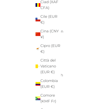
Ciad (XAF
Australia
CFA)
(AUD $)
Cile (EUR
Austria
€)
(EUR €)
Cina (CNY
Azerbaigian
¥)
(AZN ₼)
Cipro (EUR
Bahamas
€)
(BSD $)
Città del
Bahrein
Vaticano
(EUR €)
(EUR €)
Bangladesh
Colombia
(BDT ৳)
(EUR €)
Barbados
Comore
(BBD $)
(KMF Fr)
Belgio