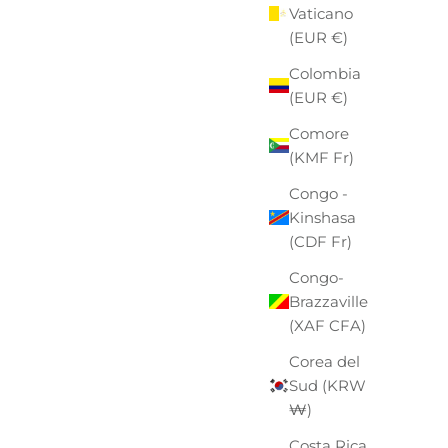
Vaticano
(EUR €)
Colombia
(EUR €)
Comore
(KMF Fr)
Congo -
Kinshasa
(CDF Fr)
Congo-
Brazzaville
(XAF CFA)
Corea del
Sud (KRW
₩)
Costa Rica