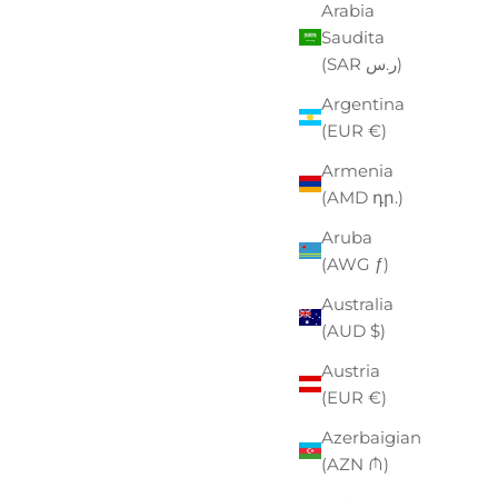
Arabia
Saudita
(SAR ر.س)
Argentina
(EUR €)
Armenia
(AMD դր.)
Aruba
(AWG ƒ)
Australia
(AUD $)
Austria
(EUR €)
Azerbaigian
ON
(AZN ₼)
ZO SCONTATO
00