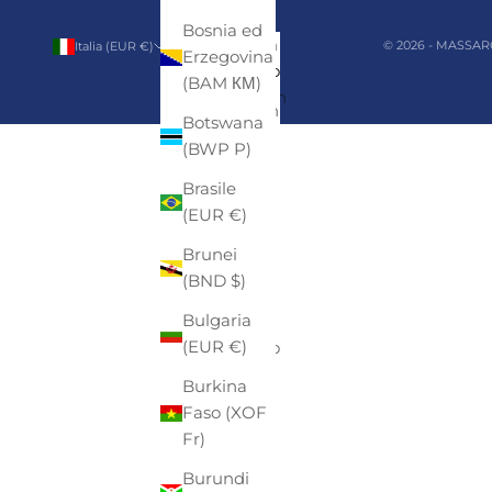
Bosnia ed
Paese/Area
Lingua
© 2026 - MASSAR
Italia (EUR €)
Italiano
Erzegovina
geografica
Italiano
(BAM КМ)
Afghanistan
English
Botswana
(AFN ؋)
(BWP P)
Albania
Brasile
(ALL L)
(EUR €)
Algeria
Brunei
(DZD د.ج)
(BND $)
Altre isole
Bulgaria
americane
(EUR €)
del Pacifico
(USD $)
Burkina
Faso (XOF
Andorra
Fr)
(EUR €)
Burundi
Angola