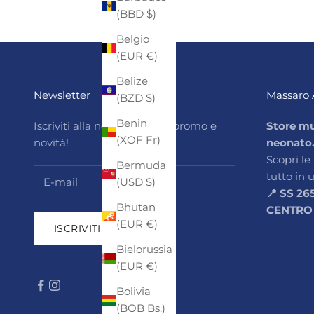
(BBD $)
Belgio
(EUR €)
Belize
Newsletter
Massaro 
(BZD $)
Benin
Iscriviti alla newsletter per promo e
Store mu
(XOF Fr)
novità!
neonato
Scopri le
Bermuda
tutto in 
(USD $)
📍 SS 26
Bhutan
CENTRO
(EUR €)
ISCRIVITI
Bielorussia
(EUR €)
Bolivia
(BOB Bs.)