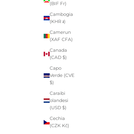
(BIF Fr)
(EUR €)
Cambogia
Anguilla
(KHR ៛)
(XCD $)
Camerun
Antigua e
(XAF CFA)
Barbuda
(XCD $)
Canada
(CAD $)
Arabia
Saudita
Capo
(SAR ر.س)
Verde (CVE
$)
Argentina
(EUR €)
Caraibi
olandesi
Armenia
(USD $)
(AMD դր.)
Cechia
Aruba
(CZK Kč)
(AWG ƒ)