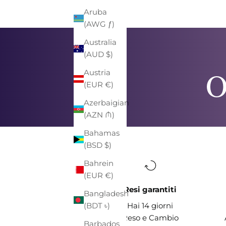
Aruba
(AWG ƒ)
Australia
(AUD $)
O
Austria
(EUR €)
Azerbaigian
(AZN ₼)
Bahamas
(BSD $)
Bahrein
(EUR €)
Resi garantiti
Bangladesh
(BDT ৳)
Hai 14 giorni
Reso e Cambio
Barbados