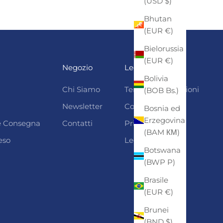
(USD $)
Bhutan
(EUR €)
Bielorussia
(EUR €)
Negozio
Legali
Bolivia
Chi Siamo
Termini e condizioni
(BOB Bs.)
Newsletter
Cookie Policy
Bosnia ed
Erzegovina
 e Consegna
Contatti
Privacy
(BAM КМ)
eso
Legal Notice
Botswana
(BWP P)
Brasile
(EUR €)
Brunei
(BND $)