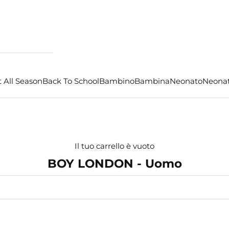
 All Season
Back To School
Bambino
Bambina
Neonato
Neona
Il tuo carrello è vuoto
BOY LONDON - Uomo
- €25,00