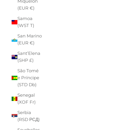
Miquelon
(EUR €)
Samoa
(WST T)
San Marino
(EUR €)
Sant’Elena
(SHP £)
São Tomé
e Príncipe
(STD Db)
Senegal
(XOF Fr)
Serbia
(RSD РСД)
Seychelles