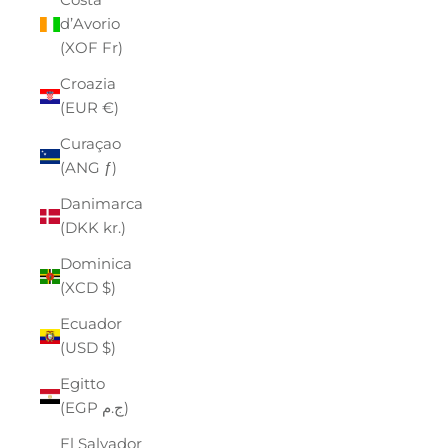
d’Avorio
(XOF Fr)
Croazia
(EUR €)
Curaçao
(ANG ƒ)
Danimarca
(DKK kr.)
Dominica
(XCD $)
Ecuador
(USD $)
Egitto
(EGP ج.م)
El Salvador