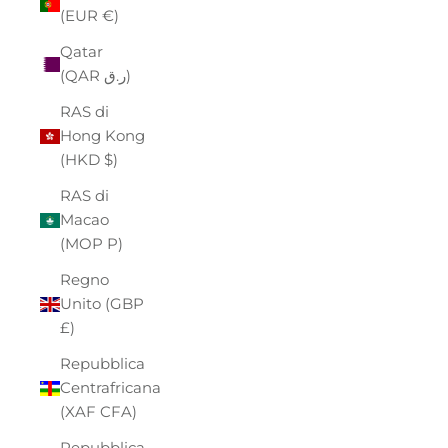
(EUR €)
Qatar
(QAR ر.ق)
RAS di
Hong Kong
(HKD $)
RAS di
Macao
(MOP P)
Regno
Unito (GBP
£)
Repubblica
Centrafricana
(XAF CFA)
Repubblica