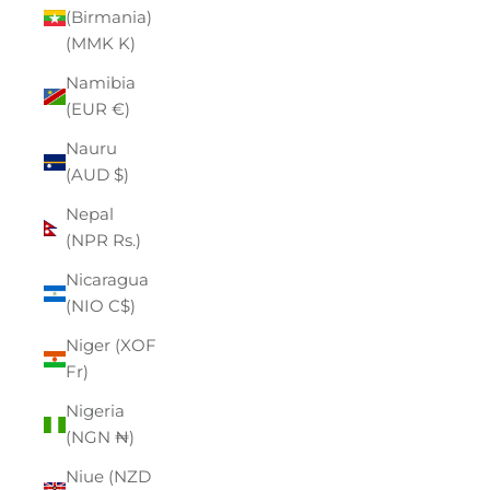
(Birmania)
(MMK K)
Namibia
(EUR €)
Nauru
(AUD $)
Nepal
(NPR Rs.)
Nicaragua
(NIO C$)
Niger (XOF
Fr)
Nigeria
(NGN ₦)
Niue (NZD