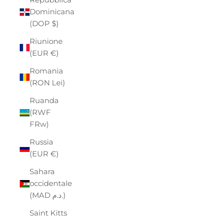
Dominicana
(DOP $)
Riunione
(EUR €)
Romania
(RON Lei)
Ruanda
(RWF
FRw)
Russia
(EUR €)
Sahara
occidentale
(MAD د.م.)
Saint Kitts