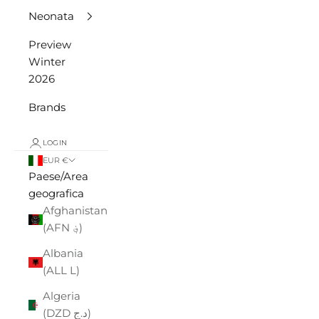
Neonata
Preview
Winter
2026
Brands
LOGIN
EUR €
Paese/Area
geografica
Afghanistan
(AFN ؋)
Albania
(ALL L)
Algeria
(DZD د.ج)