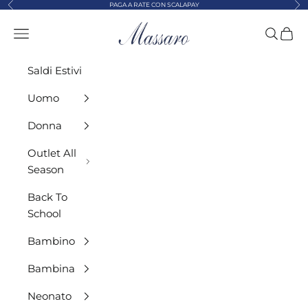
Precedente
Suc
Vai al contenuto
PAGA A RATE CON SCALAPAY
MASSARO ABBIGLIAMENTO
Menù
Cerca
Carre
Saldi Estivi
Uomo
Donna
Outlet All
Season
Back To
School
Bambino
Bambina
Neonato