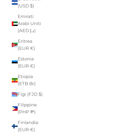
(USD $)
Emirati
Arabi Uniti
(AED د.إ)
Eritrea
(EUR €)
Estonia
(EUR €)
Etiopia
(ETB Br)
Figi (FJD $)
Filippine
(PHP ₱)
Finlandia
(EUR €)