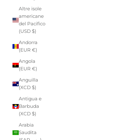
Altre isole
americane
del Pacifico
(USD $)
Andorra
(EUR €)
Angola
(EUR €)
Anguilla
(XCD $)
Antigua e
Barbuda
(XCD $)
Arabia
Saudita
(SAR ر.س)