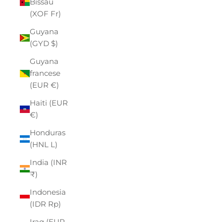
Bissau
(XOF Fr)
Guyana
(GYD $)
Guyana
francese
(EUR €)
Haiti (EUR
€)
Honduras
(HNL L)
India (INR
₹)
Indonesia
(IDR Rp)
Iraq (EUR