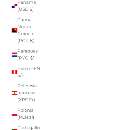
Panamá
(USD $)
Papua
Nuova
Guinea
(PGK K)
Paraguay
(PYG ₲)
Perù (PEN
S/)
Polinesia
francese
(XPF Fr)
Polonia
(PLN zł)
Portogallo