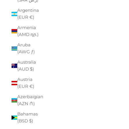
Argentina
(EUR €)
Armenia
(AMD դր.)
Aruba
(AWG ƒ)
Australia
(AUD $)
Austria
(EUR €)
Azerbaigian
(AZN ₼)
Bahamas
(BSD $)