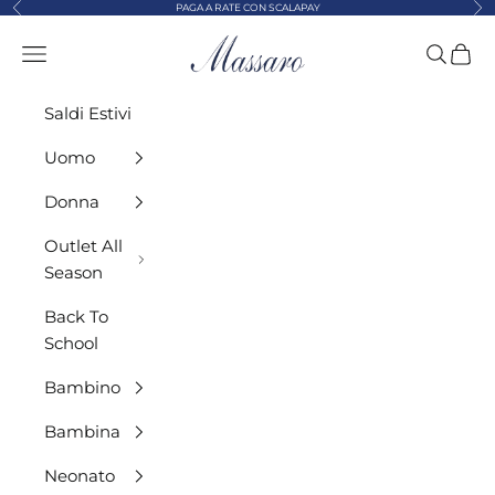
Precedente
Suc
Vai al contenuto
PAGA A RATE CON SCALAPAY
MASSARO ABBIGLIAMENTO
Menù
Cerca
Carre
Saldi Estivi
Uomo
Donna
Outlet All
Season
Back To
School
Bambino
Bambina
Neonato