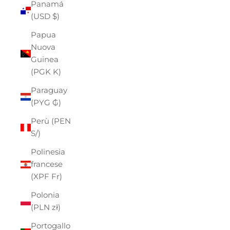
Panamá
(USD $)
Papua
Nuova
Guinea
(PGK K)
Paraguay
(PYG ₲)
Perù (PEN
S/)
Polinesia
francese
(XPF Fr)
Polonia
(PLN zł)
Portogallo