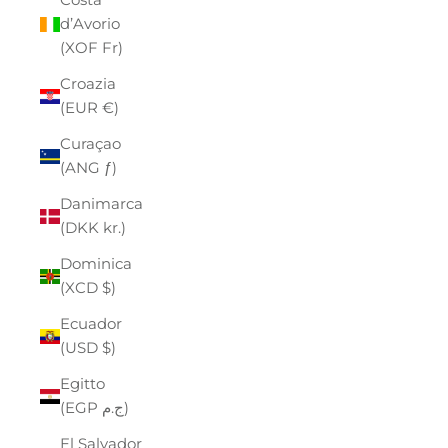
d’Avorio
(XOF Fr)
Croazia
(EUR €)
Curaçao
(ANG ƒ)
Danimarca
(DKK kr.)
Dominica
(XCD $)
Ecuador
(USD $)
Egitto
(EGP ج.م)
El Salvador