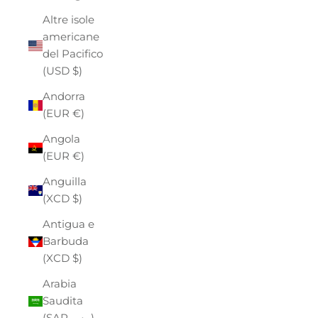
Altre isole
americane
del Pacifico
(USD $)
Andorra
(EUR €)
Angola
(EUR €)
Anguilla
(XCD $)
Antigua e
Barbuda
(XCD $)
Arabia
Saudita
(SAR ر.س)