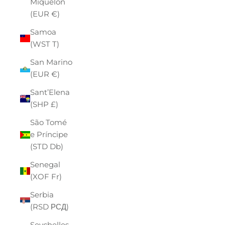
Miquelon
(EUR €)
Samoa
(WST T)
San Marino
(EUR €)
Sant’Elena
(SHP £)
São Tomé
e Príncipe
(STD Db)
Senegal
(XOF Fr)
Serbia
(RSD РСД)
Seychelles