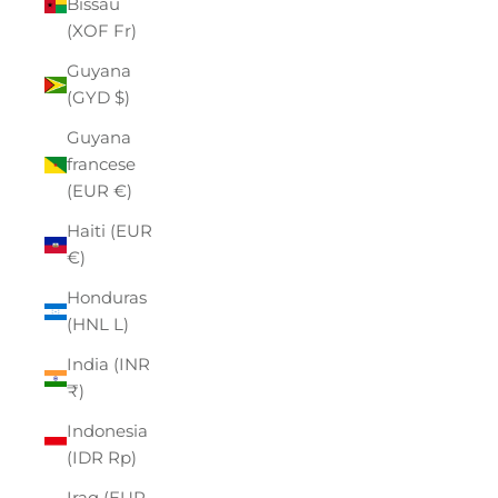
Bissau
(XOF Fr)
Guyana
(GYD $)
Guyana
francese
(EUR €)
Haiti (EUR
€)
Honduras
(HNL L)
India (INR
₹)
Indonesia
(IDR Rp)
Iraq (EUR