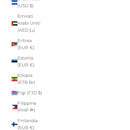
(USD $)
Emirati
Arabi Uniti
(AED د.إ)
Eritrea
(EUR €)
Estonia
(EUR €)
Etiopia
(ETB Br)
Figi (FJD $)
Filippine
(PHP ₱)
Finlandia
(EUR €)