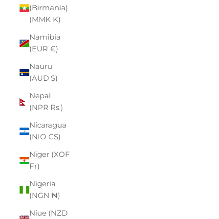
(Birmania)
(MMK K)
Namibia
(EUR €)
Nauru
(AUD $)
Nepal
(NPR Rs.)
Nicaragua
(NIO C$)
Niger (XOF
Fr)
Nigeria
(NGN ₦)
Niue (NZD