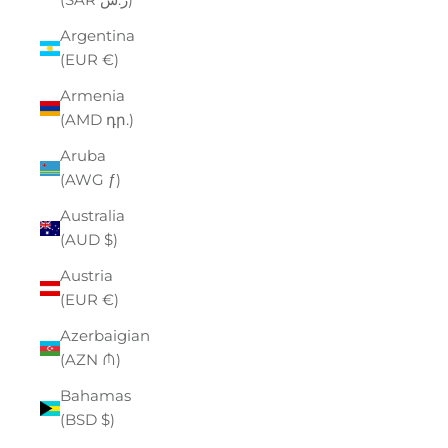
Argentina
(EUR €)
Armenia
(AMD դր.)
Aruba
(AWG ƒ)
Australia
(AUD $)
Austria
(EUR €)
Azerbaigian
(AZN ₼)
Bahamas
(BSD $)