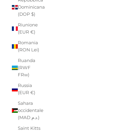
Dominicana
(DOP $)
Riunione
(EUR €)
Romania
(RON Lei)
Ruanda
(RWF
FRw)
Russia
(EUR €)
Sahara
occidentale
(MAD د.م.)
Saint Kitts