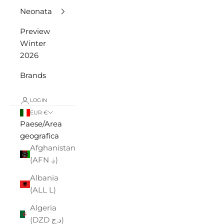
Neonata
Preview
Winter
2026
Brands
LOGIN
EUR €
Paese/Area
geografica
Afghanistan
(AFN ؋)
Albania
(ALL L)
Algeria
(DZD د.ج)