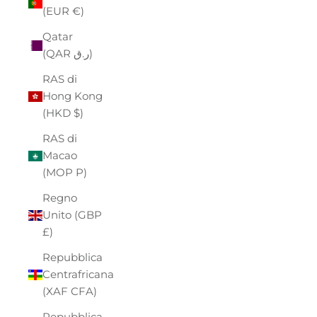
(EUR €)
Qatar
(QAR ر.ق)
RAS di
Hong Kong
(HKD $)
RAS di
Macao
(MOP P)
Regno
Unito (GBP
£)
Repubblica
Centrafricana
(XAF CFA)
Repubblica