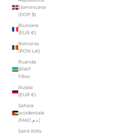
Dominicana
(DOP $)
Riunione
(EUR €)
Romania
(RON Lei)
Ruanda
(RWF
FRw)
Russia
(EUR €)
Sahara
occidentale
(MAD د.م.)
Saint Kitts