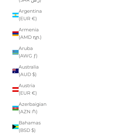
Argentina
(EUR €)
Armenia
(AMD դր.)
Aruba
(AWG ƒ)
Australia
(AUD $)
Austria
(EUR €)
Azerbaigian
(AZN ₼)
Bahamas
(BSD $)