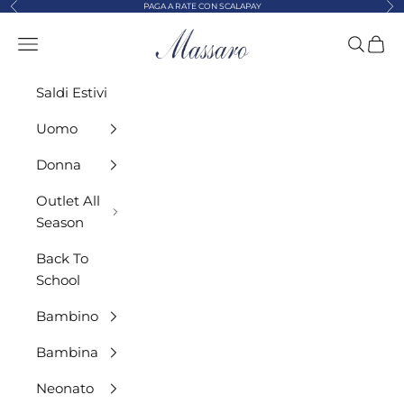
Precedente
Suc
Vai al contenuto
PAGA A RATE CON SCALAPAY
MASSARO ABBIGLIAMENTO
Menù
Cerca
Carre
Saldi Estivi
Uomo
Donna
Outlet All
Season
Back To
School
Bambino
Bambina
Neonato