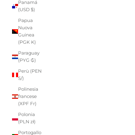
Panamá
(USD $)
Papua
Nuova
Guinea
(PGK K)
Paraguay
(PYG ₲)
Perù (PEN
S/)
Polinesia
francese
(XPF Fr)
Polonia
(PLN zł)
Portogallo