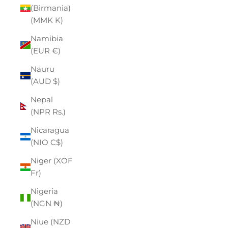
(Birmania)
(MMK K)
Namibia
(EUR €)
Nauru
(AUD $)
Nepal
(NPR Rs.)
Nicaragua
(NIO C$)
Niger (XOF
Fr)
Nigeria
(NGN ₦)
Niue (NZD