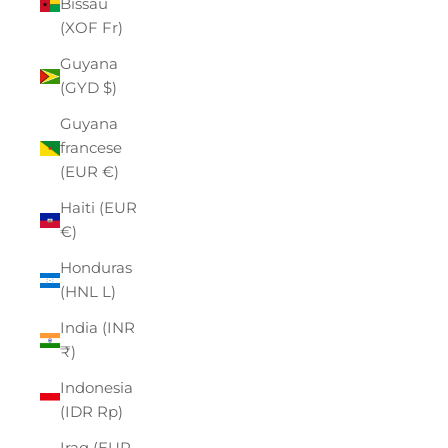
Bissau
(XOF Fr)
Guyana
(GYD $)
Guyana
francese
(EUR €)
Haiti (EUR
€)
Honduras
(HNL L)
India (INR
₹)
Indonesia
(IDR Rp)
Iraq (EUR