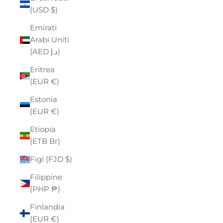
(USD $)
Emirati
Arabi Uniti
(AED د.إ)
Eritrea
(EUR €)
Estonia
(EUR €)
Etiopia
(ETB Br)
Figi (FJD $)
Filippine
(PHP ₱)
Finlandia
(EUR €)