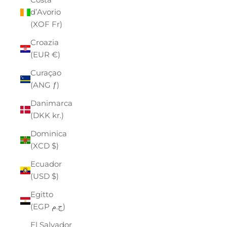
d’Avorio
(XOF Fr)
Croazia
(EUR €)
Curaçao
(ANG ƒ)
Danimarca
(DKK kr.)
Dominica
(XCD $)
Ecuador
(USD $)
Egitto
(EGP ج.م)
El Salvador