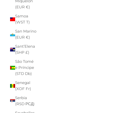
Miquelon
(EUR €)
Samoa
(WST T)
San Marino
(EUR €)
Sant’Elena
(SHP £)
São Tomé
e Príncipe
(STD Db)
Senegal
(XOF Fr)
Serbia
(RSD РСД)
Seychelles