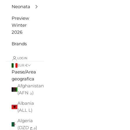
Neonata
Preview
Winter
2026
Brands
LOGIN
EUR €
Paese/Area
geografica
Afghanistan
(AFN ؋)
Albania
(ALL L)
Algeria
(DZD د.ج)