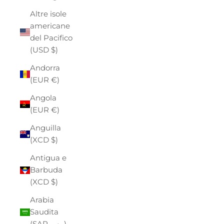
Altre isole
americane
del Pacifico
(USD $)
Andorra
(EUR €)
Angola
(EUR €)
Anguilla
(XCD $)
Antigua e
Barbuda
(XCD $)
Arabia
Saudita
(SAR ر.س)