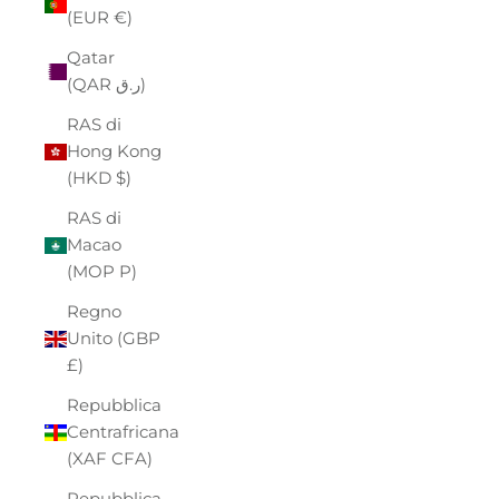
(EUR €)
Qatar
(QAR ر.ق)
RAS di
Hong Kong
(HKD $)
RAS di
Macao
(MOP P)
Regno
Unito (GBP
£)
Repubblica
Centrafricana
(XAF CFA)
Repubblica